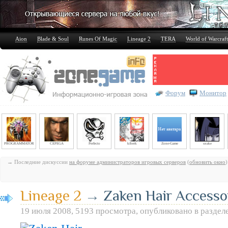
Aion
Blade & Soul
Runes Of Magic
Lineage 2
TERA
World of Warcraft
Форум
Монитор
PROGRAMMATOR
CEPEGA
Perfecto
kiberk
Zone-Game
snake
→ Последние дискуссии
на форуме администраторов игровых серверов
(
обновить окно
)
Lineage 2
→
Zaken Hair Access
19 июля 2008, 5193 просмотра, опубликовано в раздел