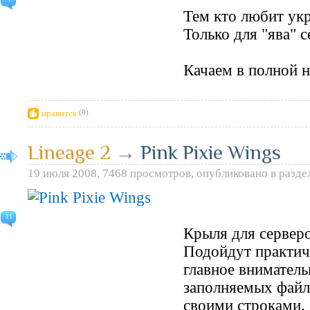
Тем кто любит ук
Только для "ява" с
Качаем в полной 
нравится
(0)
Lineage 2
→
Pink Pixie Wings
19 июля 2008, 7468 просмотров, опубликовано в разде
11
Крыля для серверов
Подойдут практич
главное вниматель
заполняемых файл
своими строками.