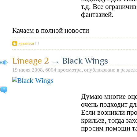
т.д. Все ограничи
фантазией.
Качаем в полной новости
нравится
(1)
Lineage 2
→
Black Wings
19 июля 2008, 6004 просмотра, опубликовано в раздел
9
Думаю многие оце
очень подходит д
Если возникли пр
крильев, тогда за
просим помощи т