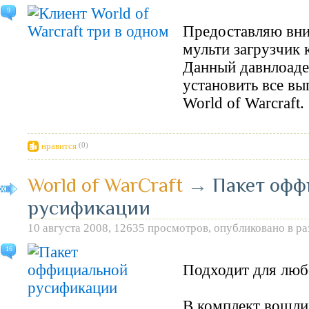
9
Предоставляю вн
мульти загрузчик к
Данный давнлоаде
установить все в
World of Warcraft.
нравится
(0)
World of WarCraft
→
Пакет оф
русификации
10 августа 2008, 12635 просмотров, опубликовано в р
16
Подходит для любо
В комплект вошли