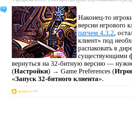
0
Наконец-то игрок
версии игрового 
патчем 4.3.2
, ост
клиент» под необ
распаковать в дир
существующими ф
вернуться на 32-битную версию — нужно
(
Настройки
) → Game Preferences (
Игро
«
Запуск 32-битного клиента
».
нравится
(1)