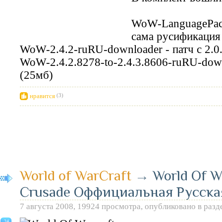
WoW-LanguagePack
сама русификация
WoW-2.4.2-ruRU-downloader - патч с 2.0.0
WoW-2.4.2.8278-to-2.4.3.8606-ruRU-downl
(25мб)
нравится
(3)
World of WarCraft
→
World Of W
Crusade Оффициальная Русска
7 августа 2008, 19924 просмотра, опубликовано в раз
24