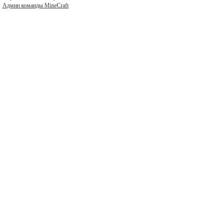
Админ команды MineCraft