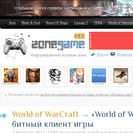
Aion
Blade & Soul
Runes Of Magic
Lineage 2
TERA
World of Warcraft
Форум
Монитор
PROGRAMMATOR
CEPEGA
Perfecto
kiberk
Zone-Game
snake
→ Последние дискуссии
на форуме администраторов игровых серверов
(
обновить окно
)
World of WarCraft
→
«World of W
битный клиент игры
3 февраля 2012, 5566 просмотров, опубликовано в раз