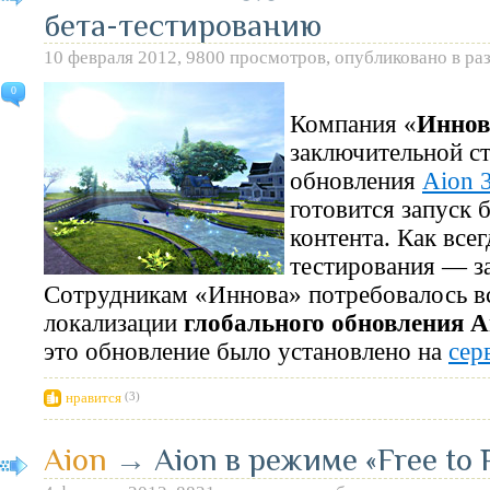
бета-тестированию
10 февраля 2012, 9800 просмотров, опубликовано в ра
0
Компания «
Иннов
заключительной с
обновления
Aion 
готовится запуск 
контента. Как всег
тестирования — з
Сотрудникам «Иннова» потребовалось вс
локализации
глобального обновления 
это обновление было установлено на
сер
нравится
(3)
Aion
→
Aion в режиме «Free to 