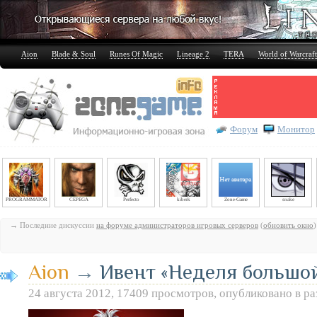
Aion
Blade & Soul
Runes Of Magic
Lineage 2
TERA
World of Warcraft
Форум
Монитор
PROGRAMMATOR
CEPEGA
Perfecto
kiberk
Zone-Game
snake
→ Последние дискуссии
на форуме администраторов игровых серверов
(
обновить окно
)
Aion
→
Ивент «Неделя большо
24 августа 2012, 17409 просмотров, опубликовано в р