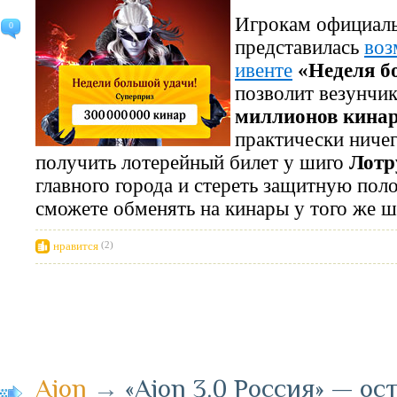
Игрокам официал
0
представилась
воз
ивенте
«Неделя б
позволит везунчик
миллионов кина
практически ничег
получить лотерейный билет у шиго
Лотр
главного города и стереть защитную по
сможете обменять на кинары у того же 
нравится
(2)
Aion
→
«Aion 3.0 Россия» — ос