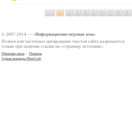
←
1
2
3
4
5
6
7
8
9
© 2007-2014 — «
Информационно-игровая зона
»
Полное или частичное цитирование текстов сайта разрешается
только при наличии ссылки на «страницу источник».
–
Обратная связь
Правила
Админ команды MineCraft