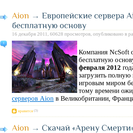
Aion
→
Европейские сервера A
бесплатную основу
16 декабря 2011, 60628 просмотров, опубликовано в р
1
Компания NcSoft о
бесплатную основ
февраля 2012
год
загрузить полную 
игровым миром без
тому времени ожи
серверов Aion
в Великобритании, Франци
нравится
(3)
Aion
→
Скачай «Арену Смерти»