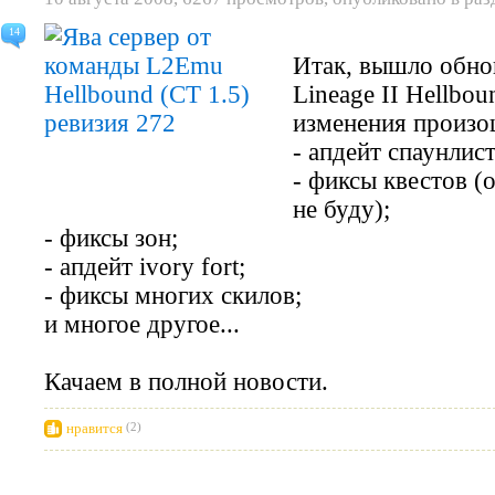
14
Итак, вышло обнов
Lineage II Hellbo
изменения произо
- апдейт спаунлист
- фиксы квестов (
не буду);
- фиксы зон;
- апдейт ivory fort;
- фиксы многих скилов;
и многое другое...
Качаем в полной новости.
нравится
(2)