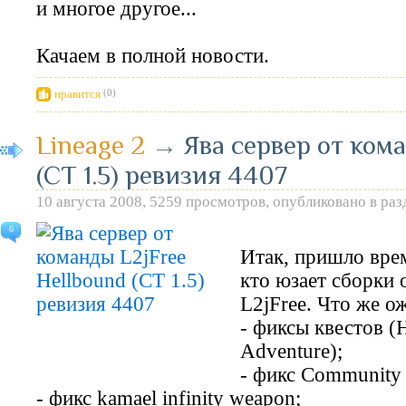
и многое другое...
Качаем в полной новости.
нравится
(0)
Lineage 2
→
Ява сервер от ком
(CT 1.5) ревизия 4407
10 августа 2008, 5259 просмотров, опубликовано в ра
6
Итак, пришло врем
кто юзает сборки 
L2jFree. Что же ож
- фиксы квестов (Hr
Adventure);
- фикс Community 
- фикс kamael infinity weapon;