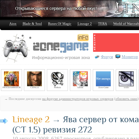
Aion
Blade & Soul
Runes Of Magic
Lineage 2
TERA
World of Warcraft
Форум
Монитор
PROGRAMMATOR
CEPEGA
Perfecto
kiberk
Zone-Game
snake
→ Последние дискуссии
на форуме администраторов игровых серверов
(
обновить окно
)
Lineage 2
→
Ява сервер от ком
(CT 1.5) ревизия 272
10 августа 2008, 6267 просмотров, опубликовано в ра