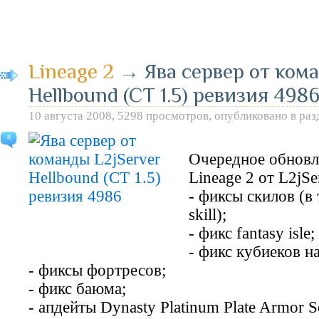
Lineage 2
→
Ява сервер от ком
Hellbound (CT 1.5) ревизия 498
10 августа 2008, 5298 просмотров, опубликовано в ра
8
Очередное обновле
Lineage 2 от L2jSe
- фиксы скилов (в 
skill);
- фикс fantasy isle;
- фикс кубиеков н
- фиксы фортресов;
- фикс баюма;
- апдейты Dynasty Platinum Plate Armor Se