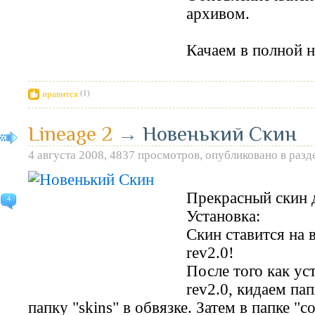
архивом.
Качаем в полной н
нравится
(1)
Lineage 2
→
Новенький Скин
4 августа 2008, 4837 просмотров, опубликовано в раз
Прекрасный скин д
4
Установка:
Скин ставится на
rev2.0!
После того как у
rev2.0, кидаем па
папку "skins" в обвязке. Затем в папке "c