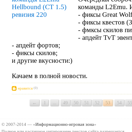
команды L2Emu. И
- фиксы Great Wolf
- фиксы квестов (3
- фмксы скилов пит
- апдейт TvT эвент
- апдейт фортов;
- фиксы скилов;
и другие вкусности:)
Качаем в полной новости.
нравится
(0)
←
1
...
49
50
51
52
53
54
5
© 2007-2014 — «
Информационно-игровая зона
»
Полное или частичное цитирование текстов сайта разрешается