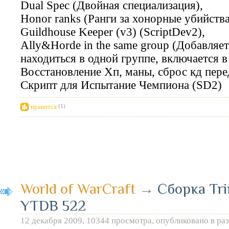
Dual Spec (Двойная специализация),
Honor ranks (Ранги за хонорные убийства
Guildhouse Keeper (v3) (ScriptDev2),
Ally&Horde in the same group (Добавляе
находиться в одной группе, включается в
Восстановление Хп, маны, сброс кд пер
Скрипт для Испытание Чемпиона (SD2)
нравится
(1)
World of WarCraft
→
Сборка Tri
YTDB 522
12 декабря 2009, 10344 просмотра, опубликовано в ра