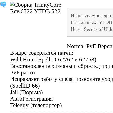
19
Используемое ядро: 
База данных: YTDB 
Heisei Secrets of Uld
Normal PvE Верси
В ядре содержатся патчи:
Wild Hunt (SpellID 62762 и 62758)
Восстановление хп\маны и сброс кд при 
PvP ранги
Исправляет работу спела, позволяте ухо
(SpellID 66)
Jail (Тюрьма)
АвтоРегистрация
Teleguy (телепортер)