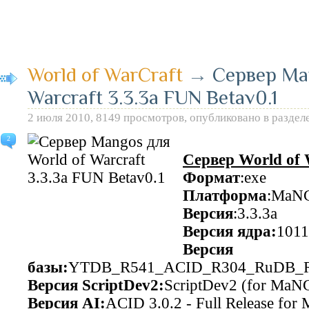
World of WarCraft
→
Сервер Ma
Warcraft 3.3.3a FUN Betav0.1
2 июля 2010, 8149 просмотров, опубликовано в раздел
2
Сервер World of W
Формат
:exe
Платформа
:MaN
Версия
:3.3.3a
Версия ядра:
101
Версия
базы:
YTDB_R541_ACID_R304_RuDB_R
Версия ScriptDev2:
ScriptDev2 (for Ma
Версия AI:
ACID 3.0.2 - Full Release for