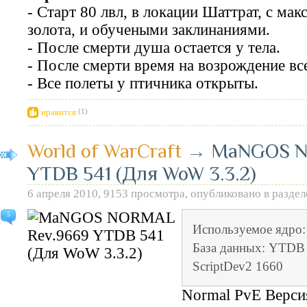
- Старт 80 лвл, в локации Шаттрат, с м
золота, и обучеными заклинаниями.
- После смерти душа остается у тела.
- После смерти время на возрождение вс
- Все полеты у птичника открыты.
нравится
(1)
World of WarCraft
→
MaNGOS N
YTDB 541 (Для WoW 3.3.2)
6 апреля 2010, 9153 просмотра, опубликовано в разде
5
Используемое ядро
База данных: YTDB 
ScriptDev2 1660
Normal PvE Верси