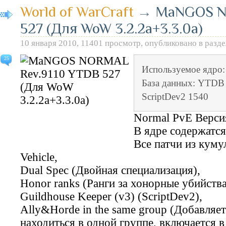
World of WarCraft
→
MaNGOS N
527 (Для WoW 3.2.2a+3.3.0а)
10 января 2010, 11401 просмотр, опубликовано в разд
25
Используемое ядро
База данных: YTDB 
ScriptDev2 1540
Normal PvE Верси
В ядре содержатся
Все патчи из куму
Vehicle,
Dual Spec (Двойная специализация),
Honor ranks (Ранги за хонорные убийства
Guildhouse Keeper (v3) (ScriptDev2),
Ally&Horde in the same group (Добавляе
находиться в одной группе, включается в