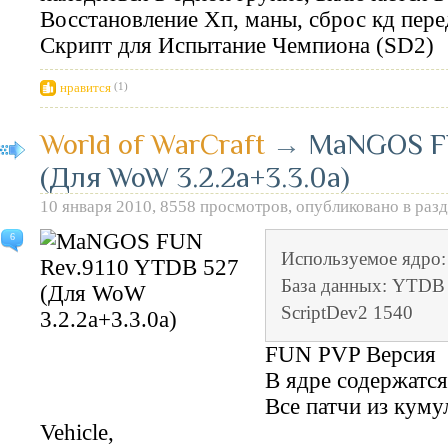
Восстановление Хп, маны, сброс кд пер
Скрипт для Испытание Чемпиона (SD2)
нравится
(1)
World of WarCraft
→
MaNGOS FU
(Для WoW 3.2.2a+3.3.0а)
10 января 2010, 8558 просмотров, опубликовано в раз
6
Используемое ядро
База данных: YTDB 
ScriptDev2 1540
FUN PVP Версия
В ядре содержатся
Все патчи из куму
Vehicle,