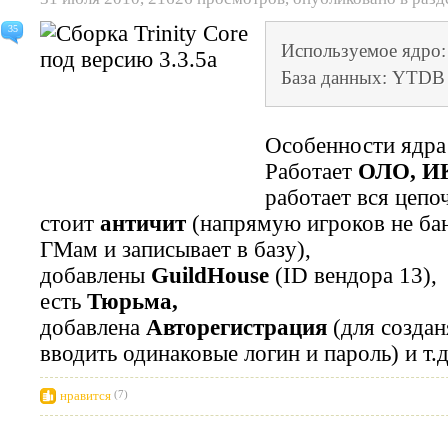
35
Используемое ядро: 
База данных: YTDB
Особенности ядра 
Работает
ОЛО, ИК
работает вся цепо
стоит
античит
(напрямую игроков не ба
ГМам и записывает в базу),
добавлены
GuildHouse
(ID вендора 13),
есть
Тюрьма,
добавлена
Авторегистрация
(для создан
вводить одинаковые логин и пароль) и т.д
нравится
(7)