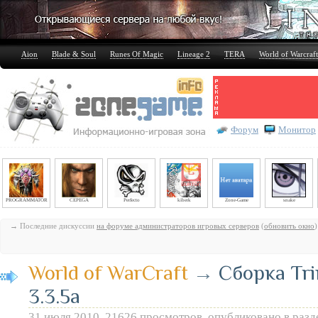
Aion
Blade & Soul
Runes Of Magic
Lineage 2
TERA
World of Warcraft
Форум
Монитор
PROGRAMMATOR
CEPEGA
Perfecto
kiberk
Zone-Game
snake
→ Последние дискуссии
на форуме администраторов игровых серверов
(
обновить окно
)
World of WarCraft
→
Сборка Tri
3.3.5а
31 июля 2010, 21626 просмотров, опубликовано в раз