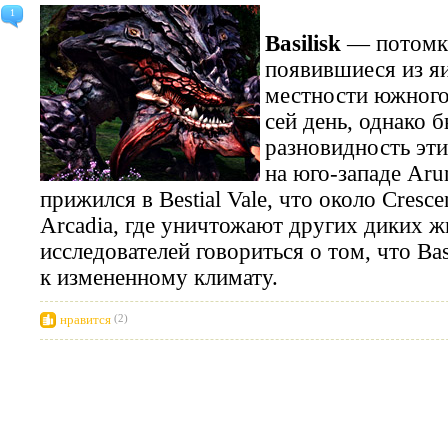
1
Basilisk
— потомки
появившиеся из я
местности южного
сей день, однако 
разновидность эт
на юго-западе Aru
прижился в Bestial Vale, что около Cresc
Arcadia, где уничтожают других диких ж
исследователей говориться о том, что Ba
к измененному климату.
нравится
(2)