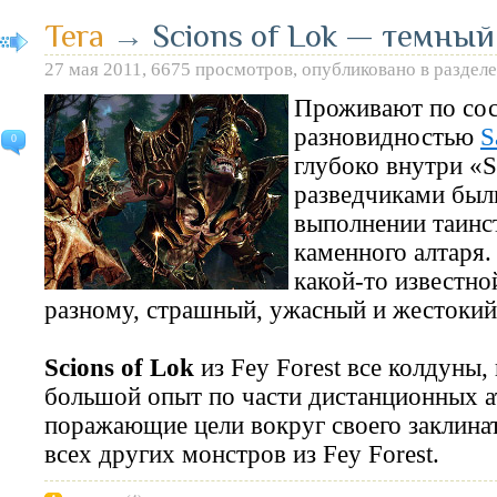
Tera
→
Scions of Lok — темны
27 мая 2011, 6675 просмотров, опубликовано в раздел
Проживают по сос
разновидностью
S
0
глубоко внутри «S
разведчиками были
выполнении таинс
каменного алтаря.
какой-то известно
разному, страшный, ужасный и жестокий
Scions of Lok
из Fey Forest все колдуны,
большой опыт по части дистанционных ат
поражающие цели вокруг своего заклинат
всех других монстров из Fey Forest.