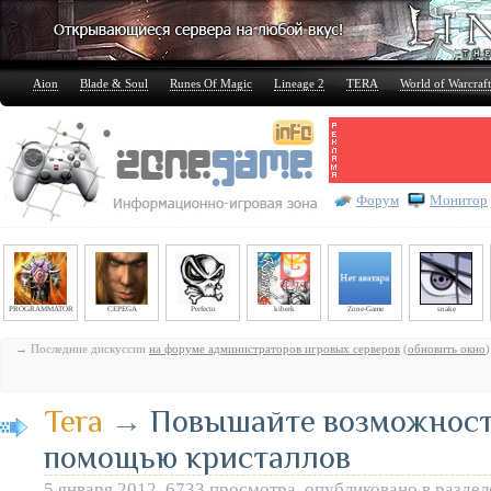
Aion
Blade & Soul
Runes Of Magic
Lineage 2
TERA
World of Warcraft
Форум
Монитор
PROGRAMMATOR
CEPEGA
Perfecto
kiberk
Zone-Game
snake
→ Последние дискуссии
на форуме администраторов игровых серверов
(
обновить окно
)
Tera
→
Повышайте возможност
помощью кристаллов
5 января 2012, 6733 просмотра, опубликовано в разде