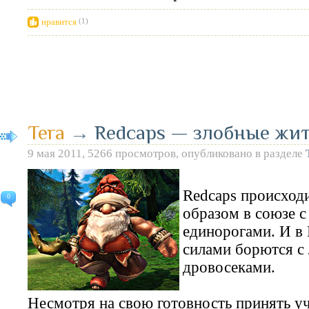
нравится
(1)
Tera
→
Redcaps — злобные жит
9 мая 2011, 5266 просмотров, опубликовано в разделе
Redcaps происходи
0
образом в союзе 
единорогами. И в 
силами борются с
дровосеками.
Несмотря на свою готовность принять уч