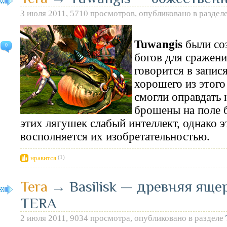
3 июля 2011, 5710 просмотров, опубликовано в раздел
Tuwangis
были со
0
богов для сражени
говорится в запис
хорошего из этого
смогли оправдать 
брошены на поле 
этих лягушек слабый интеллект, однако э
восполняется их изобретательностью.
нравится
(1)
Tera
→
Basilisk — древняя яще
TERA
2 июля 2011, 9034 просмотра, опубликовано в разделе