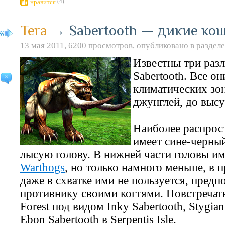
нравится
(4)
Tera
→
Sabertooth — дикие ко
13 мая 2011, 6200 просмотров, опубликовано в раздел
Известны три раз
Sabertooth. Все о
3
климатических зо
джунглей, до выс
Наиболее распрос
имеет сине-черный
лысую голову. В нижней части головы им
Warthogs
, но только намного меньше, в 
даже в схватке ими не пользуется, предп
противнику своими когтями. Повстречать
Forest под видом Inky Sabertooth, Stygian
Ebon Sabertooth в Serpentis Isle.