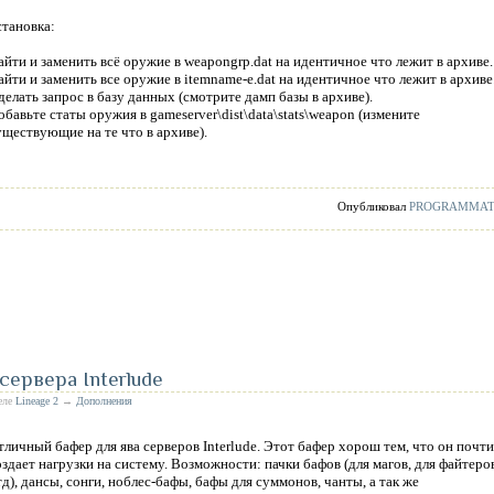
становка:
айти и заменить всё оружие в weapongrp.dat на идентичное что лежит в архиве.
айти и заменить все оружие в itemname-e.dat на идентичное что лежит в архиве
делать запрос в базу данных (смотрите дамп базы в архиве).
обавьте статы оружия в gameserver\dist\data\stats\weapon (измените
уществующие на те что в архиве).
Опубликовал
PROGRAMMA
сервера Interlude
деле
Lineage 2
→
Дополнения
тличный бафер для ява серверов Interlude. Этот бафер хорош тем, что он почти
оздает нагрузки на систему. Возможности: пачки бафов (для магов, для файтеро
тд), дансы, сонги, ноблес-бафы, бафы для суммонов, чанты, а так же