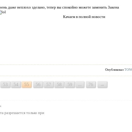
чень даже неплохо зделано, тепер вы спокойно можете заменить Закена
Качаем в полной новости
Опубликовал
TON
53
54
55
56
57
58
59
...
76
→
»
та разрешается только при