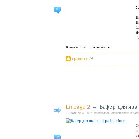
У
0
Н
Н
С
Д
с
Качаем в полной новости
нравится
(5)
Lineage 2
→
Бафер для ява 
21 июля 2008, 38375 просмотров, опубликовано в раз
О
с
и
32