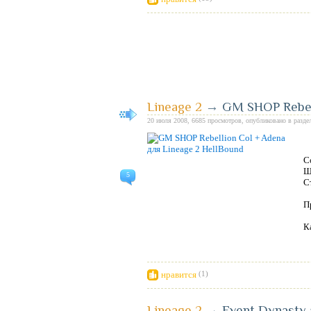
Lineage 2
→
GM SHOP Rebell
20 июля 2008, 6685 просмотров, опубликовано в разде
С
Ш
5
С
П
К
нравится
(1)
Lineage 2
→
Event Dynasty 