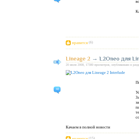
в
К
нравится
(6)
Lineage 2
→
L2Oneo для Lin
20 июля 2008, 17380 просмотров, опубликовано в раз
П
48
У
За
з
п
т
с
Качаем в полной новости
нравится
(15)