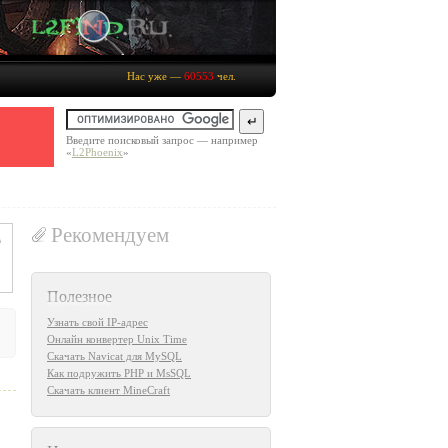
Нас уже —
60553
чел.
Введите поисковый запрос — например
«
L2Phoenix
»
Рекомендуем
Полезное
Узнать свой IP-адрес
Онлайн конвертер Unix Time
Скачать Navicat для MySQL
Как подружить PHP и MsSQL
Скачать клиент MineCraft