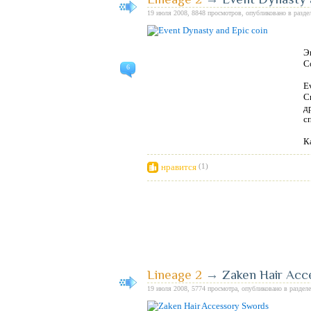
19 июля 2008, 8848 просмотров, опубликовано в разде
Э
С
6
E
С
д
с
К
нравится
(1)
Lineage 2
→
Zaken Hair Acc
19 июля 2008, 5774 просмотра, опубликовано в раздел