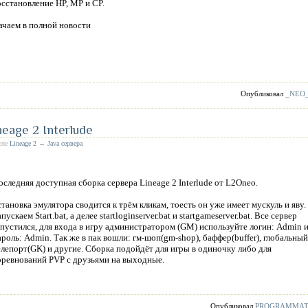
осстановление HP, MP и CP.
ачаем в полной новости
Опубликовал
_NEO
eage 2 Interlude
деле
Lineage 2
→
Java сервера
оследняя доступная сборка сервера Lineage 2 Interlude от L2Oneo.
становка эмулятора сводится к трём кликам, тоесть он уже имеет мускуль и яву.
пускаем Start.bat, а делее startloginserver.bat и startgameserver.bat. Все сервер
апустился, для входа в игру администратором (GM) используйте логин: Admin 
ароль: Admin. Так же в пак вошли: гм-шоп(gm-shop), баффер(buffer), глобальный
елепорт(GK) и другие. Сборка подойдёт для игры в одиночку либо для
оревнований PVP с друзьями на выходные.
Опубликовал
PROGRAMMA