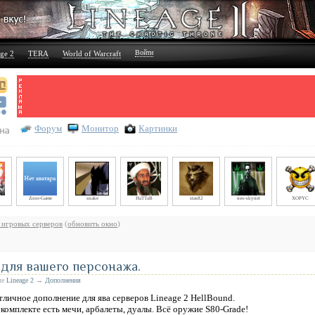
Войти
ge 2
TERA
World of Warcraft
Форум
Монитор
Картинки
Zone-Game
snake
HaTTaB
stas82
neo-skynet
XOPYC
 игровых серверов
(
обновить окно
)
для вашего персонажа.
ле
Lineage 2
→
Дополнения
тличное дополнение для ява серверов Lineage 2 HellBound.
 комплекте есть мечи, арбалеты, дуалы. Всё оружие S80-Grade!