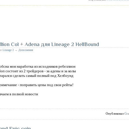
ion Col + Adena для Lineage 2 HellBound
ле
Lineage 2
→
Дополнения
обсна моя наработка из исходников ребеллион
оп состоит из 2 трейдеров - за адены и за колы
тарался сделать самый полный под Хелбоунд
римечание - поправить цены под свои рейты!
ачаем в полной новости
Опубликовал
Gra
and Epic coin