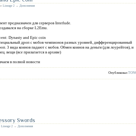
ле
Lineage 2
→
Дополнения
вент предназначен для серверов Interlude.
оздавался на сборке L2Emu.
vent: Dynasty and Epic coin
пециальный дроп с мобов чемпионов разных уровней, дифференцированный
роп. 3 вида коинов падают с мобов. Обмен коинов на деньги (для лоурейтов), и
пец. вещи (все прилагается в архиве)
ачаем в полной новости
Опубликовал
TON
essory Swords
е
Lineage 2
→
Дополнения