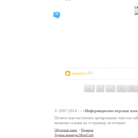
О
8
нравится
(2)
←
1
...
51
52
© 2007-2014 — «
Информационно-игровая зона
Полное или частичное цитирование текстов сай
наличии ссылки на «страницу источник».
–
Обратная связь
Правила
Админ команды MineCraft