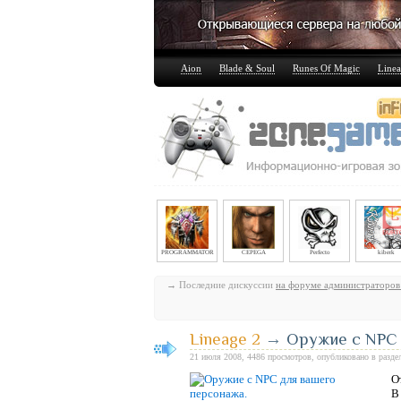
Aion
Blade & Soul
Runes Of Magic
Linea
PROGRAMMATOR
CEPEGA
Perfecto
kiberk
→ Последние дискуссии
на форуме администраторов
Lineage 2
→
Оружие с NPC 
21 июля 2008, 4486 просмотров, опубликовано в разде
О
В