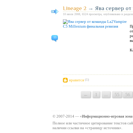
Lineage 2
→
Ява сервер от
10 июля 2008, 6524 просмотра, опубликовано в раздел
П
о
р
15
в
К
нравится
(1)
←
1
...
55
56
© 2007-2014 — «
Информационно-игровая зона
Полное или частичное цитирование текстов сай
наличии ссылки на «страницу источник».