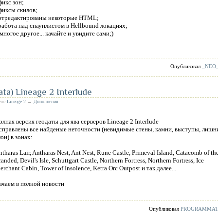
фикс зон;
 фиксы скилов;
 отредактированы некоторые HTML;
 работа над спаунлистом в Hellbound локациях;
 многое другое... качайте и увидите сами;)
Опубликовал
_NEO
ta) Lineage 2 Interlude
деле
Lineage 2
→
Дополнения
олная версия геодаты для ява серверов Lineage 2 Interlude
справлены все найденые неточности (невидимые стены, камни, выступы, лишн
лои) в зонах:
tharas Lair, Antharas Nest, Ant Nest, Rune Castle, Primeval Island, Catacomb of th
anded, Devil's Isle, Schuttgart Castle, Northern Fortress, Northern Fortress, Ice
rchant Cabin, Tower of Insolence, Ketra Orc Outpost и так далее...
ачаем в полной новости
Опубликовал
PROGRAMMA