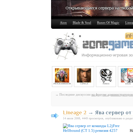
Aion
Blade & Soul
Runes Of Magic
Linea
PROGRAMMATOR
CEPEGA
Perfecto
kiberk
→ Последние дискуссии
на форуме администраторов
Lineage 2
→
Ява сервер от 
14 июля 2008, 4449 просмотров, опубликовано в разде
Н