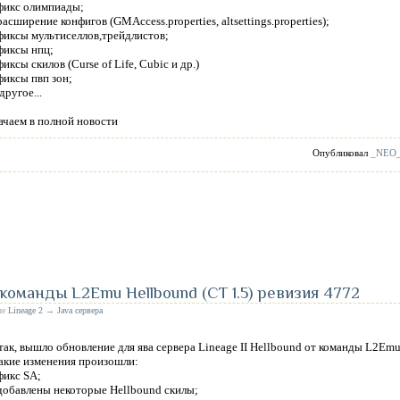
 фикс олимпиады;
 расширение конфигов (GMAccess.properties, altsettings.properties);
 фиксы мультиселлов,трейдлистов;
 фиксы нпц;
фиксы скилов (Curse of Life, Cubic и др.)
 фиксы пвп зон;
другое...
ачаем в полной новости
Опубликовал
_NEO
команды L2Emu Hellbound (CT 1.5) ревизия 4772
ле
Lineage 2
→
Java сервера
так, вышло обновление для ява сервера Lineage II Hellbound от команды L2Emu
акие изменения произошли:
 фикс SA;
 добавлены некоторые Hellbound скилы;