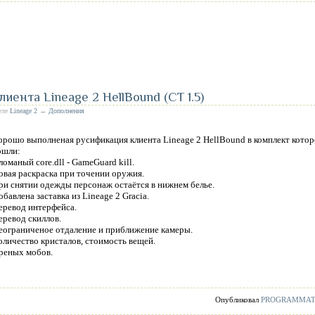
иента Lineage 2 HellBound (CT 1.5)
деле
Lineage 2
→
Дополнения
орошо выполненая русификация клиента Lineage 2 HellBound в комплект кото
ошли:
ломаный core.dll - GameGuard kill.
овая раскраска при точении оружия.
ри снятии одежды персонаж остаётся в нижнем белье.
обавлена заставка из Lineage 2 Gracia.
еревод интерфейса.
еревод скиллов.
еограниченое отдаление и приближение камеры.
оличество кристалов, стоимость вещей.
греных мобов.
Опубликовал
PROGRAMMA