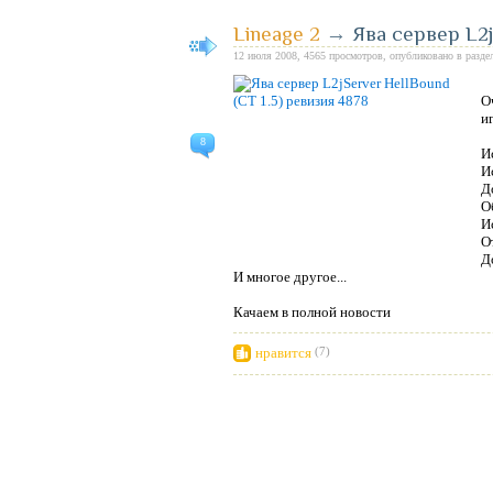
Lineage 2
→
Ява сервер L2j
12 июля 2008, 4565 просмотров, опубликовано в разде
О
и
8
И
И
Д
О
И
О
Д
И многое другое...
Качаем в полной новости
нравится
(7)