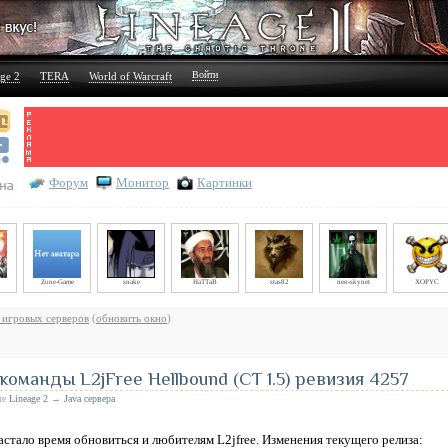
Войти
ge 2
TERA
World of Warcraft
Форум
Монитор
Картинки
Zone-Game
snake
HaTTaB
stas82
neo-skynet
XOPYC
 игровых серверов
(
обновить окно
)
команды L2jFree Hellbound (CT 1.5) ревизия 4257
ле
Lineage 2
→
Java сервера
астало время обновиться и любителям L2jfree. Изменения текущего релиза: