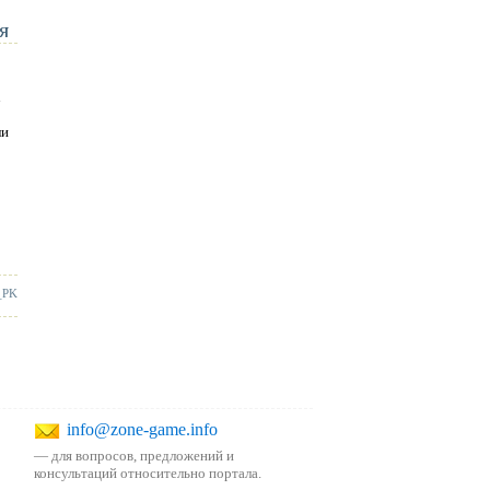
я
n
ли
_PK
info@zone-game.info
— для вопросов, предложений и
консультаций относительно портала.