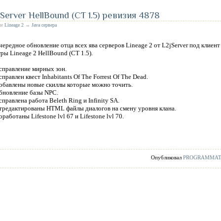
Server HellBound (CT 1.5) ревизия 4878
ле
Lineage 2
→
Java сервера
чередное обновление отца всех ява серверов Lineage 2 от L2jServer под клиент
гры Lineage 2 HellBound (CT 1.5).
справление мирных зон.
справлен квест Inhabitants Of The Forrest Of The Dead.
обавлены новые скиллы которые можно точить.
бновление базы NPC.
справлена работа Beleth Ring и Infinity SA.
тредактированы HTML файлы диалогов на смену уровня клана.
оработаны Lifestone lvl 67 и Lifestone lvl 70.
Опубликовал
PROGRAMMA