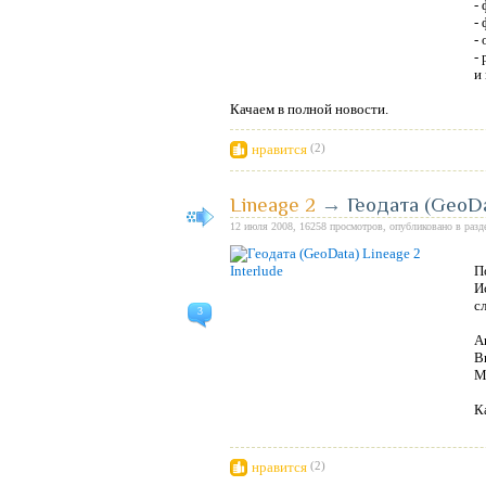
- 
-
-
-
и
Качаем в полной новости.
нравится
(2)
Lineage 2
→
Геодата (GeoDa
12 июля 2008, 16258 просмотров, опубликовано в раз
П
И
с
3
An
Br
Me
К
нравится
(2)