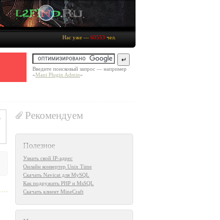
Нас уже —
60553
чел.
Введите поисковый запрос — например
«
Mani Plugin Admin
»
Рекомендуем
Полезное
Узнать свой IP-адрес
Онлайн конвертер Unix Time
Скачать Navicat для MySQL
Как подружить PHP и MsSQL
Скачать клиент MineCraft