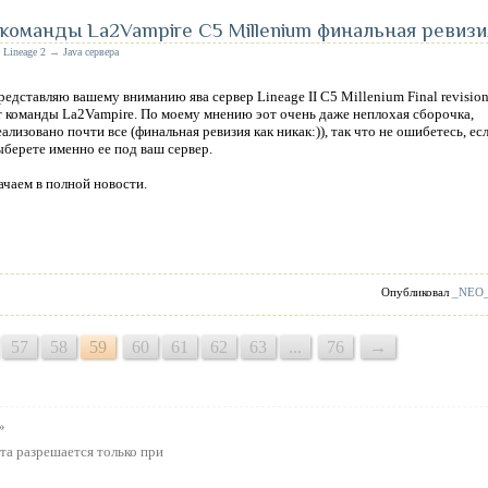
 команды La2Vampire C5 Millenium финальная ревизи
е
Lineage 2
→
Java сервера
редставляю вашему вниманию ява сервер
Lineage II C5 Millenium Final revisio
т команды
La2Vampire
. По моему мнению эот очень даже неплохая сборочка,
еализовано почти все
(финальная ревизия как никак:)), так что не ошибетесь, ес
ыберете
именно ее под ваш сервер.
ачаем в полной новости.
Опубликовал
_NEO
57
58
59
60
61
62
63
...
76
→
»
та разрешается только при