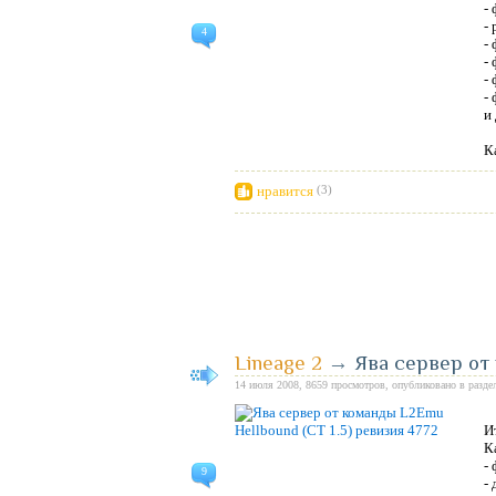
-
-
4
-
-
- 
-
и 
К
нравится
(3)
Lineage 2
→
Ява сервер от 
14 июля 2008, 8659 просмотров, опубликовано в разде
И
К
-
9
-