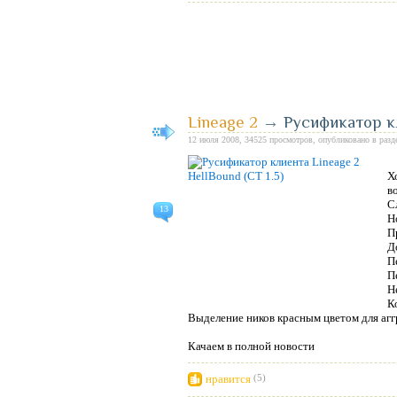
Lineage 2
→
Русификатор кл
12 июля 2008, 34525 просмотров, опубликовано в раз
Х
в
С
13
Н
П
Д
П
П
Н
К
Выделение ников красным цветом для аг
Качаем в полной новости
нравится
(5)