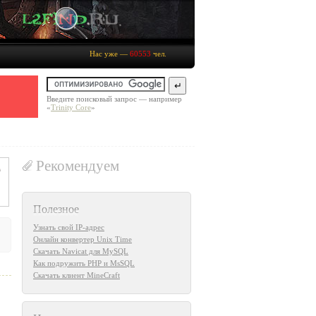
Нас уже —
60553
чел.
Введите поисковый запрос — например
«
Trinity Core
»
Рекомендуем
Полезное
Узнать свой IP-адрес
Онлайн конвертер Unix Time
Скачать Navicat для MySQL
Как подружить PHP и MsSQL
Скачать клиент MineCraft