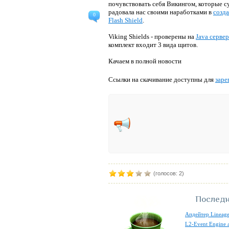
почувствовать себя Викингом, которые с
радовала нас своими наработками в
созда
0
Flash Shield
.
Viking Shields - проверены на
Java серве
комплект входит 3 вида щитов.
Качаем в полной новости
Ссылки на скачивание доступны для
заре
(голосов: 2)
Последн
Апдейтер Lineage
L2-Event Engine 