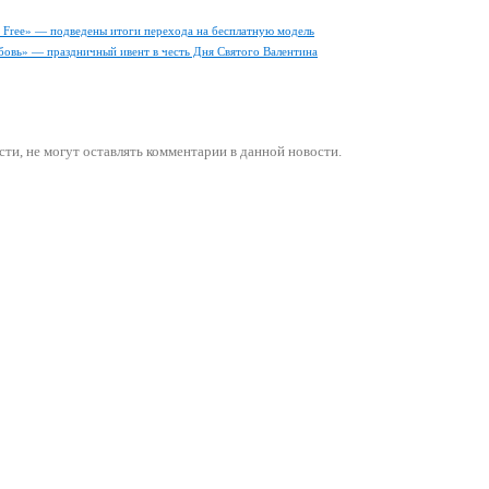
ly Free» — подведены итоги перехода на бесплатную модель
бовь» — праздничный ивент в честь Дня Святого Валентина
сти
, не могут оставлять комментарии в данной новости.