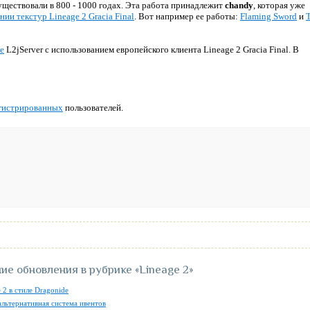
уществовали в 800 - 1000 годах. Эта работа принадлежит
chandy
, которая уже
нии текстур Lineage 2 Gracia Final
. Вот например ее работы:
Flaming Sword
и
ре
L2jServer с использованием европейского клиента Lineage 2 Gracia Final. В
гистрированных
пользователей.
ие обновления в рубрике
«Lineage 2»
 2 в стиле Dragonide
альтернативная система ивентов