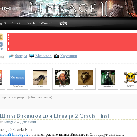
Войти
ge 2
TERA
World of Warcraft
Форум
Монитор
Картинки
Zone-Game
snake
HaTTaB
stas82
neo-skynet
XOPYC
 игровых серверов
(
обновить окно
)
 Щиты Викингов для Lineage 2 Gracia Final
еле
Lineage 2
→
Дополнения
нений Lineage 2
и на этот раз это
щиты Викингов
. Они дадут вам шанс