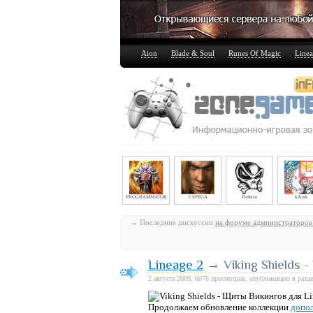
Aion
Blade & Soul
Runes Of Magic
Linea
PROGRAMMATOR
CEPEGA
Perfecto
kiberk
→ Последние дискуссии
на форуме администраторов
Lineage 2
→ Viking Shields -
2 августа 2009, 6076 просмотров, опубликовано в разд
Продолжаем обновление коллекции
допол