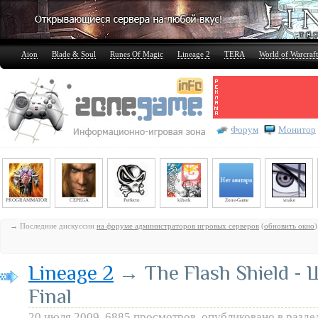
Aion
Blade & Soul
Runes Of Magic
Lineage 2
TERA
World of Warcraft
Форум
Монитор
PROGRAMMATOR
CEPEGA
Perfecto
kiberk
Zone-Game
snake
→ Последние дискуссии
на форуме администраторов игровых серверов
(
обновить окно
)
Lineage 2
→ The Flash Shield - 
Final
20 июля 2009, 6885 просмотров, опубликовано в разде