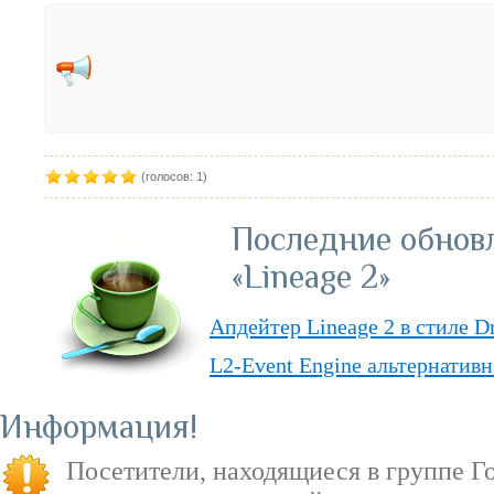
(голосов: 1)
Последние обнов
«Lineage 2»
Апдейтер Lineage 2 в стиле D
L2-Event Engine альтернативн
Lineage II Classic
Информация
«Lineage II: Truly Free» — п
Посетители, находящиеся в группе
Г
бесплатную модель