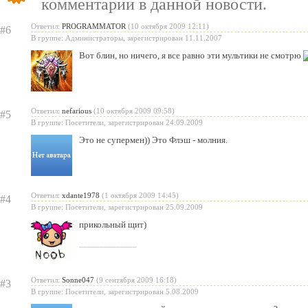
комментарии в данной новости.
«Испеки свою любовь» — пра
Ответил:
PROGRAMMATOR
(10 октября 2009 12:11)
#6
Святого Валентина
В группе: Администраторы, зарегистрирован 11.11.2007
Вот блин, но ничего, я все равно эти мультики не смотрю
Ответил:
nefarious
(10 октября 2009 09:58)
#5
В группе: Посетители, зарегистрирован 24.09.2009
Это не супермен)) Это Флэш - молния.
Ответил:
xdante1978
(1 октября 2009 14:45)
#4
В группе: Посетители, зарегистрирован 25.09.2009
прикольный щит)
______________
Ответил:
Sonne047
(9 сентября 2009 16:18)
#3
В группе: Посетители, зарегистрирован 5.08.2009