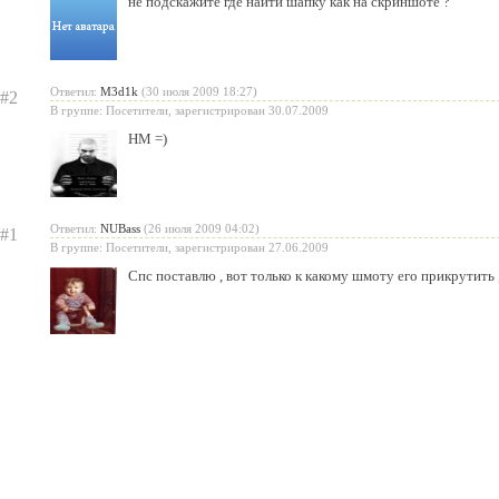
не подскажите где найти шапку как на скриншоте ?
Ответил:
M3d1k
(30 июля 2009 18:27)
#2
В группе: Посетители, зарегистрирован 30.07.2009
НМ =)
Ответил:
NUBass
(26 июля 2009 04:02)
#1
В группе: Посетители, зарегистрирован 27.06.2009
Спс поставлю , вот только к какому шмоту его прикрутить