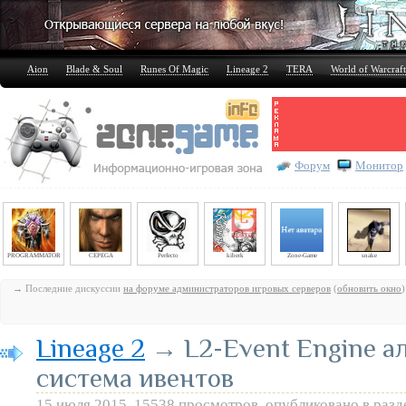
Aion
Blade & Soul
Runes Of Magic
Lineage 2
TERA
World of Warcraft
Форум
Монитор
PROGRAMMATOR
CEPEGA
Perfecto
kiberk
Zone-Game
snake
→ Последние дискуссии
на форуме администраторов игровых серверов
(
обновить окно
)
Lineage 2
→ L2-Event Engine а
система ивентов
15 июля 2015, 15538 просмотров, опубликовано в раз