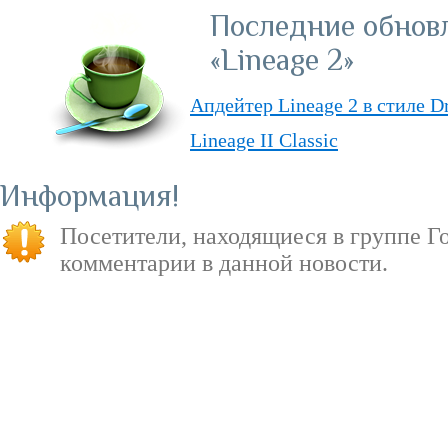
Последние обнов
«Lineage 2»
Апдейтер Lineage 2 в стиле D
Lineage II Classic
«Lineage II: Truly Free» — п
Информация
бесплатную модель
Посетители, находящиеся в группе
Г
«Испеки свою любовь» — пра
комментарии в данной новости.
Святого Валентина
«Hellsing Hat» — анимационн
Interlude