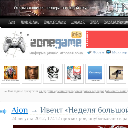
Aion
Blade & Soul
Runes Of Magic
Lineage 2
TERA
World of Warcraft
Форум
Монитор
PROGRAMMATOR
CEPEGA
Perfecto
kiberk
Zone-Game
snake
→ Последние дискуссии
на форуме администраторов игровых серверов
(
обновить окно
)
Aion
→ Ивент «Неделя большой
24 августа 2012, 17412 просмотров, опубликовано в р