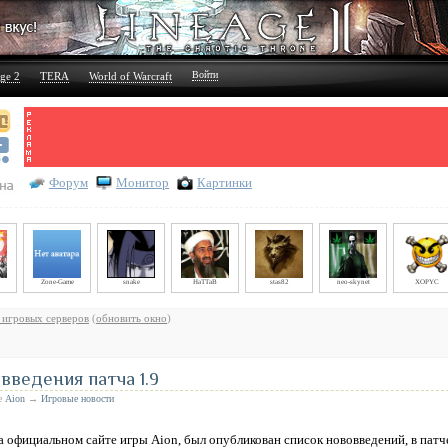
Войти
ge 2
TERA
World of Warcraft
Форум
Монитор
Картинки
Zone-Game
snake
HaTTaB
stas82
neo-skynet
XOPYC
 игровых серверов
(
обновить окно
)
ведения патча 1.9
ле
Aion
→
Игровые новости
а официальном сайте игры Aion, был опубликован список нововведений, в патч