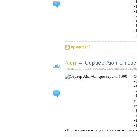
-
9
-
-
о
-
-
-
о
нравится
(0)
Aion
→
Сервер Aion-Unique
4 марта 2010, 10383 просмотра, опубликовано в раздел
О
-
-
о
11
-
и
и
-
-
-
-
- Исправлена награда опыта для игроков,