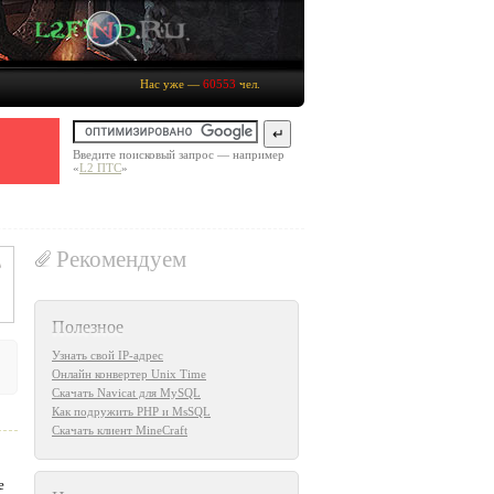
Нас уже —
60553
чел.
Введите поисковый запрос — например
«
L2 ПТС
»
Рекомендуем
Полезное
Узнать свой IP-адрес
Онлайн конвертер Unix Time
Скачать Navicat для MySQL
Как подружить PHP и MsSQL
Скачать клиент MineCraft
е