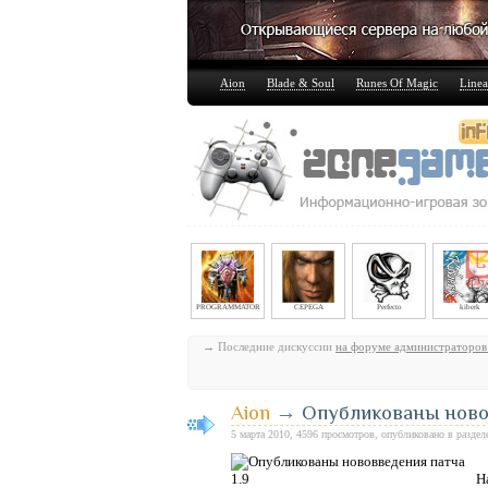
Aion
Blade & Soul
Runes Of Magic
Linea
PROGRAMMATOR
CEPEGA
Perfecto
kiberk
→ Последние дискуссии
на форуме администраторов
Aion
→
Опубликованы новов
5 марта 2010, 4596 просмотров, опубликовано в разде
Н