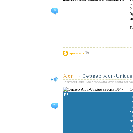
в
2
0
б
и
П
нравится
(0)
Aion
→
Сервер Aion-Unique
12 февраля 2010, 12902 просмотра, опубликовано в ра
С
-
-
23
-
-
-
п
-
-