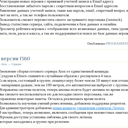
 Регистрация новых игроков с привязкой учетной записи к Email адресу.
 Восстановление забытого пароля с секретным вопросом и Email адресом.
 Изменение данных учетной записи, такие как пароль, email, секретный вопрос 
твет на него, а так же телефон пользователя.
 Пользователь сможет переместить своего застрявшего персонажа (/unstuck).
 Вывод статистики сервера, сайта, подключения к базе данных и онлайна.
 Просмотр рейтинга игроков с отображение всех возможных данных, типа уров
пыта, пола, расы и класса, а так же поддерживается поиск по базе данных игрок
Опубликовал
PROGRAMMA
 версии 1360
е
Aion
→
Сервера
бновление сборки готового сервера Aion от единственной команды.
 Сундуки в Eltnen спавнятся случайным образом с респауном в 4 часа.
 Если игрок, состоящий в группе, покинул игру более чем на 10 минут или отош
т напарников дальше, чем на 100 метров, его автоматически выбросит с группы
 Исправлена система полетов, теперь кнопка полета будет активна по время поле
 вы сможете воспользоваться ею для посадки своего персонажа, так же
справлены некоторые пакеты. Осталось реализовать время полета.
 Возможность изучения умений ремесленника, добавлена поддержка рецептов.
 Для администраторов добавлена
новая команда управления сервером //legion
.
 В настройках, теперь возможно, включить сообщения при неизвестных пакетах
 Игрокам доступна установка эмблемы для своего легиона.
 которые находились в группе при релогине.