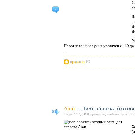
1
у
0
Д
о
Д
Д
п
У
Порог заточки оружия увеличен с +10 до 
...
нравится
(0)
Aion
→
Веб-обвязка (готов
4 марта 2010, 14799 просмотров, опубликовано в разд
Х
(