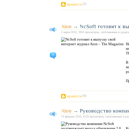
нравится
(2)
Aion
→
NcSoft готовит к в
2 марта 2010, 3959 просмотров, опубликовано в разде
Н
и
T
0
В
и
р
П
нравится
(0)
Aion
→
Руководство компа
14 февраля 2010, 4129 просмотров, опубликовано в ра
К