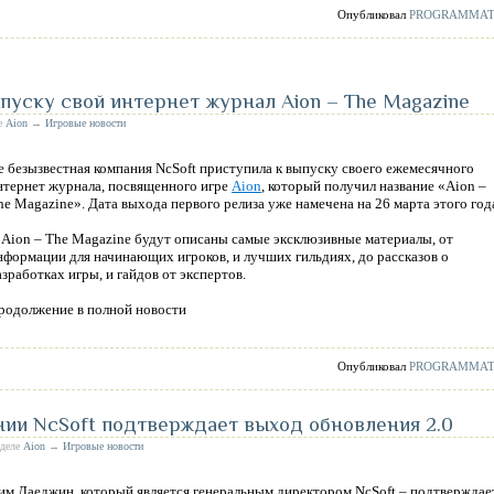
Опубликовал
PROGRAMMA
ыпуску свой интернет журнал Aion – The Magazine
ле
Aion
→
Игровые новости
е безызвестная компания NcSoft приступила к выпуску своего ежемесячного
нтернет журнала, посвященного игре
Aion
, который получил название «Aion –
he Magazine». Дата выхода первого релиза уже намечена на 26 марта этого год
 Aion – The Magazine будут описаны самые эксклюзивные материалы, от
нформации для начинающих игроков, и лучших гильдиях, до рассказов о
азработках игры, и гайдов от экспертов.
родолжение в полной новости
Опубликовал
PROGRAMMA
нии NcSoft подтверждает выход обновления 2.0
зделе
Aion
→
Игровые новости
им Даеджин
, который является генеральным директором NcSoft – подтверждает