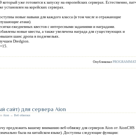
.9 который уже готовится к запуску на европейских серверах. Естественно, пат
же установлен на корейских серверах.
оступны новые навыки для каждого класса (в том числе и отражающие
глушающие атаки).
есятки ежедневных квестов с интересными заданиями и наградами.
обавлены новые квесты, а также увеличена награда для существующих и
овышен шанс дропа в подземельях.
лучшен Dredgion.
+15.
Опубликовал
PROGRAMMA
ый сайт) для сервера Aion
еле
Aion
→
Веб обвязки
очу предложить вашему вниманию веб-обвязку для серверов Aion от AionCHS
изначально была на китайском языке). Доступны следующие функции: