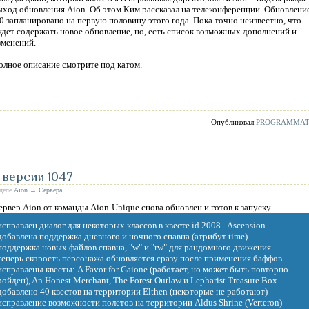
ыход обновления Aion. Об этом Ким рассказал на телеконференции. Обновлени
.0 запланировано на первую половину этого года. Пока точно неизвестно, что
удет содержать новое обновление, но, есть список возможных дополнений и
зменений.
олное описание смотрите под катом.
Опубликовал
PROGRAMMA
 версии 1047
зделе
Aion
→
Сервера
ервер Aion от команды Aion-Unique снова обновлен и готов к запуску.
 исправлен диалог для некоторых классов в квесте id 2008 - Ascension
 добавлена поддержка дневного и ночного спавна (атрибут time)
 поддержка новых файлов спавна, "w" и "rw" для рандомного движения
 теперь скорость персонажа обновляется сразу после применения баффов
 исправлены квесты: A Favor for Gaione (работает, но может быть повторно
ройден), An Honest Merchant, The Forest Outlaw и Lepharist Treasure Box
 добавлено 40 квестов на территории Elthen (некоторые не работают)
 исправление возможности полетов на территории Aldus Shrine (Verteron)