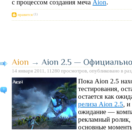
с процессом создания меча
Aion
.
нравится
(1)
Aion
→
Aion 2.5 — Официально
14 января 2011, 11280 просмотров, опубликовано в ра
Пока Aion 2.5 нах
тестирования, ост
3
остается как ожид
релиза Aion 2.5
, 
ожидание — компа
рекламный ролик,
основные моменты