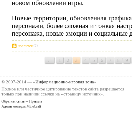
новом обновлении игры.
Новые территории, обновленная графика
персонажи, более сложная и тонкая наст
персонажа, новые эмоции и социальные д
нравится
(3)
←
1
2
3
4
5
6
7
8
9
© 2007-2014 — «
Информационно-игровая зона
»
Полное или частичное цитирование текстов сайта разрешается
только при наличии ссылки на «страницу источник».
–
Обратная связь
Правила
Админ команды MineCraft