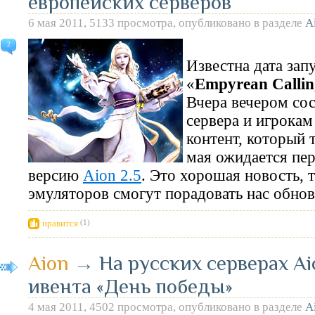
европейских серверов
6 мая 2011, 5133 просмотра, опубликовано в разделе
A
2
Известна дата зап
«
Empyrean Callin
Вчера вечером сос
сервера и игрокам
контент, который 
мая ожидается пер
версию
Aion 2.5
. Это хорошая новость, 
эмуляторов смогут порадовать нас обн
нравится
(1)
Aion
→
На русских серверах A
ивента «День победы»
4 мая 2011, 4502 просмотра, опубликовано в разделе
A