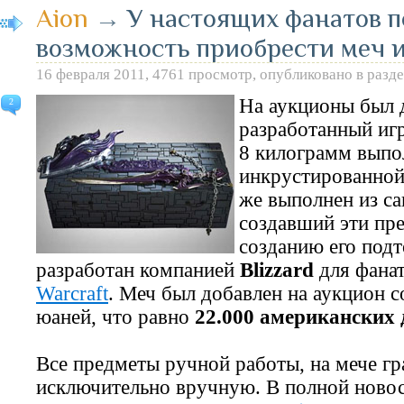
Aion
→
У настоящих фанатов 
возможность приобрести меч и
16 февраля 2011, 4761 просмотр, опубликовано в разд
На аукционы был 
2
разработанный игр
8 килограмм выпо
инкрустированно
же выполнен из са
создавший эти пр
созданию его подт
разработан компанией
Blizzard
для фанат
Warcraft
. Меч был добавлен на аукцион с
юаней, что равно
22.000 американских
Все предметы ручной работы, на мече г
исключительно вручную. В полной новос