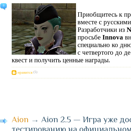
0
Приобщитесь к пр
вместе с русским
Разработчики из
N
просьбе
Innova
вн
специально ко дню
с четвертого до д
квест и получить ценные награды.
нравится
(5)
Aion
→
Aion 2.5 — Игра уже до
тестированию на официальном