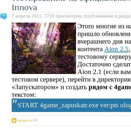
Innova
7 апреля 2011, 7729 просмотров, опубликовано в разд
4
Этого многие из н
пришло обновление
вчерашнего дня на
контента
Aion 2.5
тестовому сервер
Достаточно сделат
Aion 2.1 (если ва
тестовом сервере), перейти в директори
«Запускатором» и создать
рядом с 4game
текстом:
START 4game_zapuskatr.exe ver:pts ulog:
нравится
(3)