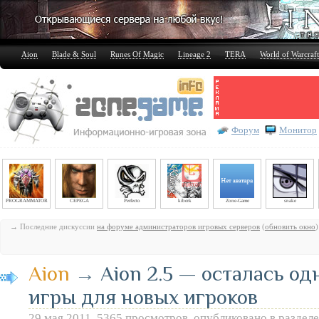
Aion
Blade & Soul
Runes Of Magic
Lineage 2
TERA
World of Warcraft
Форум
Монитор
PROGRAMMATOR
CEPEGA
Perfecto
kiberk
Zone-Game
snake
→ Последние дискуссии
на форуме администраторов игровых серверов
(
обновить окно
)
Aion
→
Aion 2.5 — осталась о
игры для новых игроков
29 мая 2011, 5365 просмотров, опубликовано в раздел