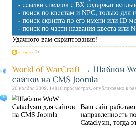
- ссылки спеллов с ВХ содержат вспл
- поиск по квестам и NPC, только для
- поиск скрипта по его имени или ID м
- поиск по части названия квеста или 
Удачного вам скриптования!
нравится
(0)
World of WarCraft
→
Шаблон Wo
сайтов на CMS Joomla
20 ноября 2009, 14818 просмотров, опубликовано в ра
8
Ваш сайт работает
направленность по
Cataclysm, тогда э