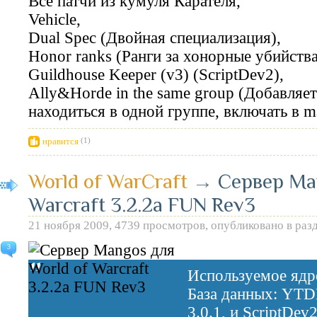
Все патчи из кумуля Карателя,
Vehicle,
Dual Spec (Двойная специализация),
Honor ranks (Ранги за хонорные убийства
Guildhouse Keeper (v3) (ScriptDev2),
Ally&Horde in the same group (Добавляе
находиться в одной группе, включать в m
нравится
(1)
World of WarCraft
→
Сервер Ma
Warcraft 3.2.2a FUN Rev3
21 ноября 2009, 4739 просмотров, опубликовано в раз
3
Используемое яд
База данных: YT
3.0.1, и ScriptDev