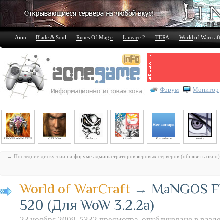
Aion
Blade & Soul
Runes Of Magic
Lineage 2
TERA
World of Warcraft
Форум
Монитор
PROGRAMMATOR
CEPEGA
Perfecto
kiberk
Zone-Game
snake
→ Последние дискуссии
на форуме администраторов игровых серверов
(
обновить окно
)
World of WarCraft
→
MaNGOS F
520 (Для WoW 3.2.2a)
23 ноября 2009, 5332 просмотра, опубликовано в разд