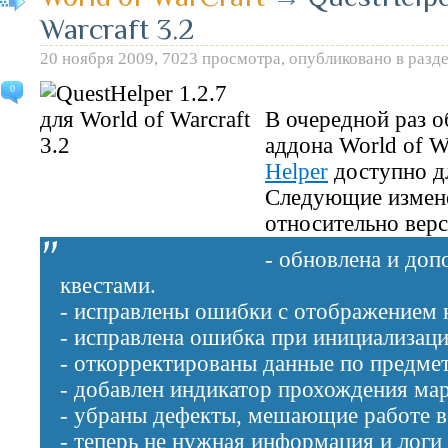
Warcraft 3.2
20 ноября 2009, 7023 просмотра, опубликовано в разд
0
В очередной раз 
аддона World of W
Helper
доступно дл
Следующие измен
относительно верс
- обновлена и доп
квестами.
- исправлены ошибки с отображением 
- исправлена ошибка при инициализаци
- откорректированы данные по предмет
- добавлен индикатор прохождения ма
- убраны дефекты, мешающие работе 
- теперь не нужная информация и логи