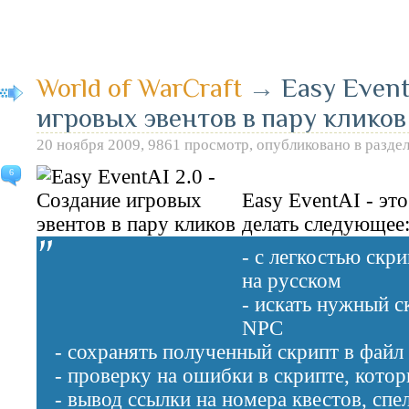
World of WarCraft
→
Easy Event
игровых эвентов в пару кликов
20 ноября 2009, 9861 просмотр, опубликовано в разде
6
Easy EventAI - эт
делать следующее
- с легкостью скр
на русском
- искать нужный с
NPC
- сохранять полученный скрипт в файл
- проверку на ошибки в скрипте, кото
- вывод ссылки на номера квестов, сп