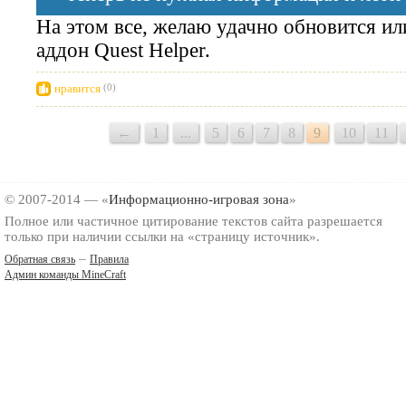
На этом все, желаю удачно обновится и
аддон Quest Helper.
нравится
(0)
←
1
...
5
6
7
8
9
10
11
© 2007-2014 — «
Информационно-игровая зона
»
Полное или частичное цитирование текстов сайта разрешается
только при наличии ссылки на «страницу источник».
–
Обратная связь
Правила
Админ команды MineCraft