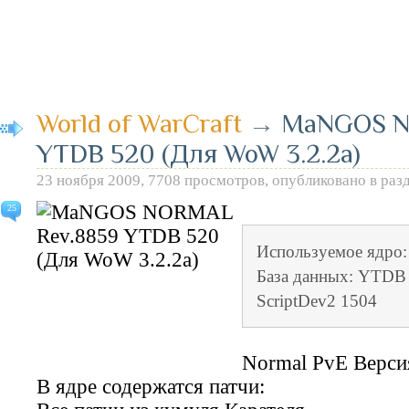
World of WarCraft
→
MaNGOS N
YTDB 520 (Для WoW 3.2.2a)
23 ноября 2009, 7708 просмотров, опубликовано в раз
25
Используемое ядро
База данных: YTDB 
ScriptDev2 1504
Normal PvE Верси
В ядре содержатся патчи: