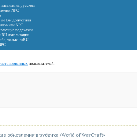
 описания на русском
и имени NPC
л
орые Вы допустили
еллов или NPC
лывающие подсказки
 ruRU локализации
оба, только ruRU
 NPC
гистрированных
пользователей.
ие обновления в рубрике
«World of WarCraft»