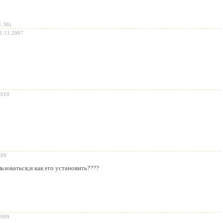
1:36)
1.11.2007
2010
009
льзоваться,и как его установить????
2009