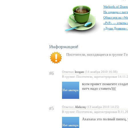
Warlords of Draen
На сервера с пат
Обвал цен на «Wo
«PvP» — ответы о
«Душа Дракона» 
Информация
Посетители, находящиеся в группе
Го
Ответил:
loogan
(14 ноября 2010 16:38)
#6
В группе: Посетители, зарегистрирован 14.11.
всем привет помагите создат
патч надо ставить!(((
Ответил:
Alekceq
(13 ноября 2010 14:25)
#5
В группе: Посетители, зарегистрирован 8.11.2
Ахахаха это полный пипец, у