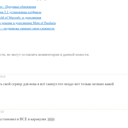
or - Предзаказ обновления
чем 5.1 установлены хотфиксы
rld of Warcraft» и дополнения
 режиме в дополнении Mists of Pandaria
— подземелье снижает свою сложность
сти
, не могут оставлять комментарии в данной новости.
2010
ь свой сервер для вова я всё скинул что неадо вот только незнаю какой
010
становил и ВСЕ в каракулях ))))))