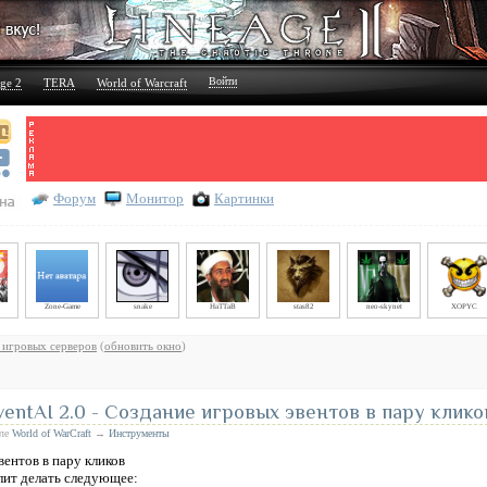
Войти
ge 2
TERA
World of Warcraft
Форум
Монитор
Картинки
Zone-Game
snake
HaTTaB
stas82
neo-skynet
XOPYC
 игровых серверов
(
обновить окно
)
entAI 2.0 - Создание игровых эвентов в пару клико
еле
World of WarCraft
→
Инструменты
олит делать следующее: