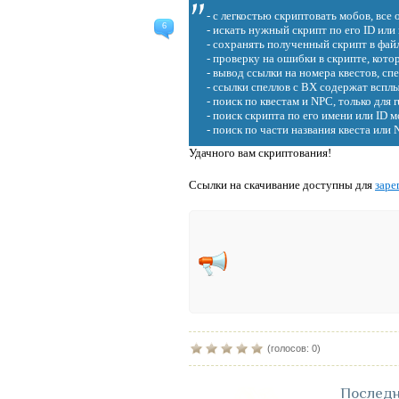
- с легкостью скриптовать мобов, все
6
- искать нужный скрипт по его ID ил
- сохранять полученный скрипт в фай
- проверку на ошибки в скрипте, кот
- вывод ссылки на номера квестов, сп
- ссылки спеллов с ВХ содержат всп
- поиск по квестам и NPC, только для
- поиск скрипта по его имени или ID м
- поиск по части названия квеста или
Удачного вам скриптования!
Ссылки на скачивание доступны для
заре
(голосов: 0)
Последн