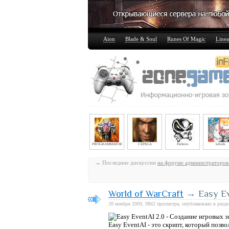
Aion
Blade & Soul
Runes Of Magic
Linea
PROGRAMMATOR
CEPEGA
Perfecto
kiberk
→ Последние дискуссии
на форуме администраторов
World of WarCraft
→ Easy Ev
20 ноября 2009, 9862 просмотра, опубликовано в разд
Easy EventAI - это скрипт, который позв