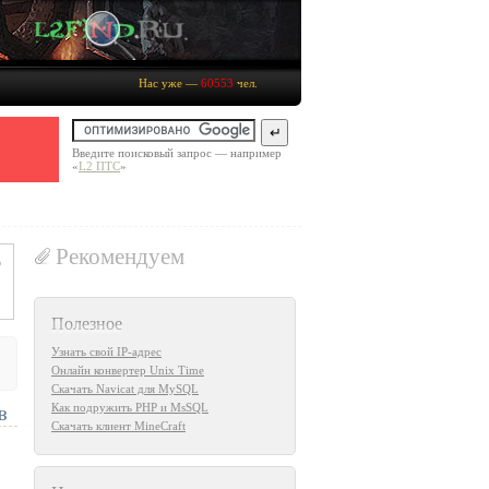
Нас уже —
60553
чел.
Введите поисковый запрос — например
«
L2 ПТС
»
Рекомендуем
Полезное
Узнать свой IP-адрес
Онлайн конвертер Unix Time
Скачать Navicat для MySQL
Как подружить PHP и MsSQL
в
Скачать клиент MineCraft