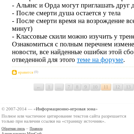
- Альянс и Орда могут приглашать друг 
- После смерти душа остается у тела
- После смерти время на возрождение вс
минут)
- Классовые скили можно изучить у трен
Ознакомиться с полным перечнем измен
новости, все найденные ошибки этой сбо
отведенной для этого
теме на форуме
.
нравится
(0)
←
1
...
7
8
9
10
11
12
13
© 2007-2014 — «
Информационно-игровая зона
»
Полное или частичное цитирование текстов сайта разрешается
только при наличии ссылки на «страницу источник».
–
Обратная связь
Правила
Админ команды MineCraft