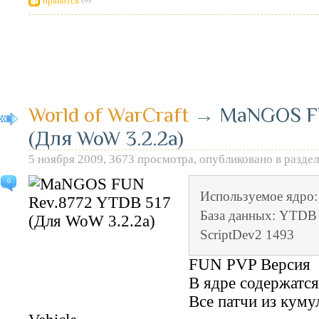
нравится
World of WarCraft
→
MaNGOS FU
(Для WoW 3.2.2a)
5 ноября 2009, 3673 просмотра, опубликовано в разде
0
Используемое ядро
База данных: YTDB 
ScriptDev2 1493
FUN PVP Версия
В ядре содержатся
Все патчи из куму