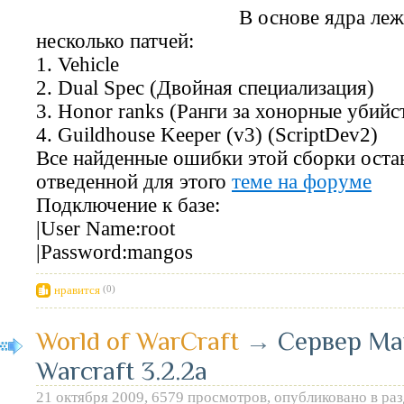
В основе ядра леж
несколько патчей:
1. Vehicle
2. Dual Spec (Двойная специализация)
3. Honor ranks (Ранги за хонорные убийс
4. Guildhouse Keeper (v3) (ScriptDev2)
Все найденные ошибки этой сборки оста
отведенной для этого
теме на форуме
Подключение к базе:
|User Name:root
|Password:mangos
нравится
(0)
World of WarCraft
→
Сервер Ma
Warcraft 3.2.2a
21 октября 2009, 6579 просмотров, опубликовано в ра