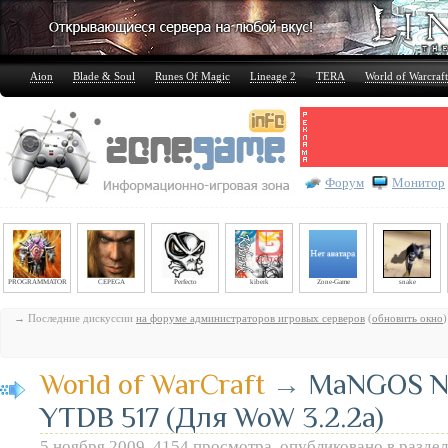
Aion
Blade & Soul
Runes Of Magic
Lineage 2
TERA
World of Warcraft
Форум
Монитор
PROGRAMMATOR
CEPEGA
Perfecto
kiberk
Zone-Game
snake
→ Последние дискуссии
на форуме администраторов игровых серверов
(
обновить окно
)
World of WarCraft
→
MaNGOS N
YTDB 517 (Для WoW 3.2.2a)
5 ноября 2009, 4154 просмотра, опубликовано в разде