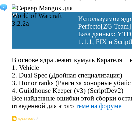
2
Используемое яд
Perfecto[ZG Team]
База данных: YTD
1.1.1, FIX и Scrip
В основе ядра лежит кумуль Карателя + н
1. Vehicle
2. Dual Spec (Двойная специализация)
3. Honor ranks (Ранги за хонорные убийс
4. Guildhouse Keeper (v3) (ScriptDev2)
Все найденные ошибки этой сборки оста
отведенной для этого
теме на форуме
нравится
(0)