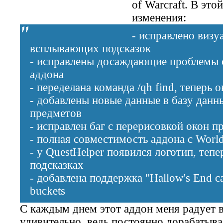
of Warcraft. В эт
изменения:
- исправлено визу
всплывающих подсказок
- исправлены досаждающие проблемы 
аддона
- переделана команда
/qh find
, теперь 
- добавлены новые данные в базу данн
предметов
- исправлен баг с перерисовкой окон п
- полная совместимость аддона с World 
- у QuestHelper появился логотип, тепе
подсказках
- добавлена поддержка "Hallow's End c
buckets
С каждым днем этот аддон меня радует в
удивительно, ведь постоянно дорабатыва