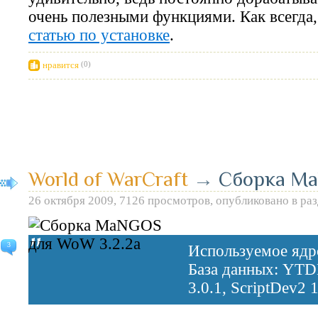
очень полезными функциями. Как всегда
статью по установке
.
нравится
(0)
World of WarCraft
→
Сборка Ma
26 октября 2009, 7126 просмотров, опубликовано в ра
3
Используемое яд
База данных: YT
3.0.1, ScriptDev2 