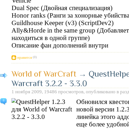
Vehicle
Dual Spec (Двойная специализация)
Honor ranks (Ранги за хонорные убийства
Guildhouse Keeper (v3) (ScriptDev2)
Ally&Horde in the same group (Добавляе
находиться в одной группе)
Описание фан дополнений внутри
нравится
(0)
World of WarCraft
→
QuestHelpe
Warcraft 3.2.2 - 3.3.0
1 ноября 2009, 19486 просмотров, опубликовано в раз
Обновился квест
0
новой версии 1.2.
линейка этого адд
еще более удобно