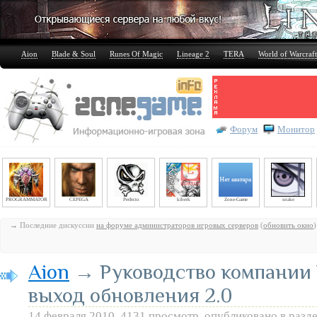
Aion
Blade & Soul
Runes Of Magic
Lineage 2
TERA
World of Warcraft
Форум
Монитор
PROGRAMMATOR
CEPEGA
Perfecto
kiberk
Zone-Game
snake
→ Последние дискуссии
на форуме администраторов игровых серверов
(
обновить окно
)
Aion
→ Руководство компании 
выход обновления 2.0
14 февраля 2010, 4131 просмотр, опубликовано в разд