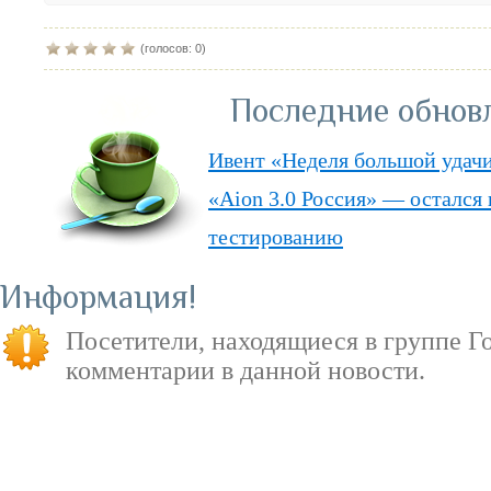
(голосов: 0)
Последние обнов
Ивент «Неделя большой удач
«Aion 3.0 Россия» — остался 
тестированию
Aion в режиме «Free to Play»
Информация
Европейские сервера Aion пе
Посетители, находящиеся в группе
Г
Скачай «Арену Смерти» ещё 
комментарии в данной новости.