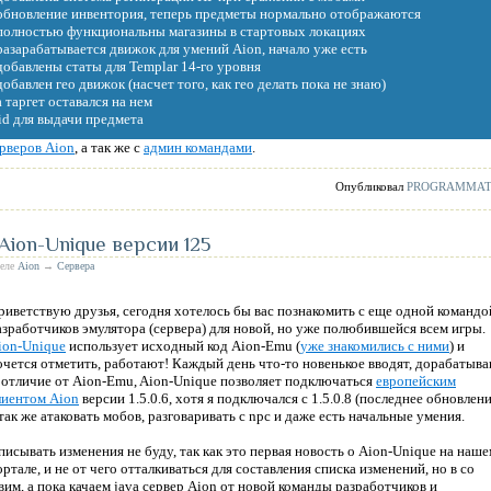
 обновление инвентория, теперь предметы нормально отображаются
 полностью функциональны магазины в стартовых локациях
 разарабатывается движок для умений Aion, начало уже есть
 добавлены статы для Templar 14-го уровня
 добавлен гео движок (насчет того, как гео делать пока не знаю)
а таргет оставался на нем
_id для выдачи предмета
ерверов Aion
, а так же с
админ командами
.
Опубликовал
PROGRAMMA
 Aion-Unique версии 125
деле
Aion
→
Сервера
риветствую друзья, сегодня хотелось бы вас познакомить с еще одной командо
азработчиков эмулятора (сервера) для новой, но уже полюбившейся всем игры.
ion-Unique
использует исходный код Aion-Emu (
уже знакомились с ними
) и
очется отметить, работают! Каждый день что-то новенькое вводят, дорабатыва
 отличие от Aion-Emu, Aion-Unique позволяет подключаться
европейским
лиентом Aion
версии 1.5.0.6, хотя я подключался с 1.5.0.8 (последнее обновлени
 так же атаковать мобов, разговаривать с npc и даже есть начальные умения.
писывать изменения не буду, так как это первая новость о Aion-Unique на наш
ортале, и не от чего отталкиваться для составления списка изменений, но в со
им, а пока качаем java сервер Aion от новой команды разработчиков и