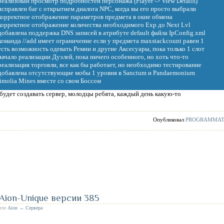
 реализован просмотр подробностей персонажа (Player -> View Details)
 исправлен баг с открытием диалога NPC, когда вы его просто выбрали
 корректное отображение параметров предмета в окне обмена
 корректное отображение количества необходимого Exp до Next Lvl
 добавлена поддержка DNS записей в атрибуте default файла IpConfig.xml
 команда //add имеет ограничение если у предмета maxstackcount равен 1
 есть возможность одевать Ремни и другие Аксесуары, пока только 1 слот
 начало реализации Дуэлей, пока ничего особенного, но хоть что-то
 реализация торговли, все как бы работает, но необходимо тестирование
 добавлена отсутствующие мобы 1 уровня в Sanctum и Pandaemonium
molia Mines вместе со свом Боссом
 будет создавать сервер, молодцы ребята, каждый день какую-то
Опубликовал
PROGRAMMA
 Aion-Unique версии 385
деле
Aion
→
Сервера