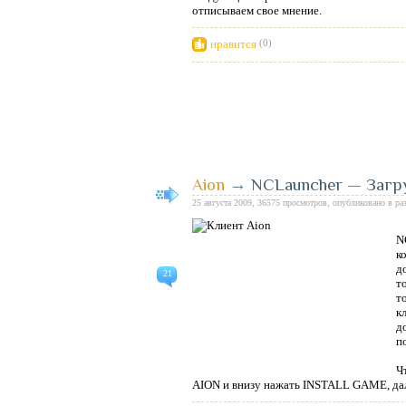
отписываем свое мнение.
нравится
(0)
Aion
→
NCLauncher — Загру
25 августа 2009, 36575 просмотров, опубликовано в ра
N
к
д
21
т
т
к
д
п
Ч
AION и внизу нажать INSTALL GAME, даль