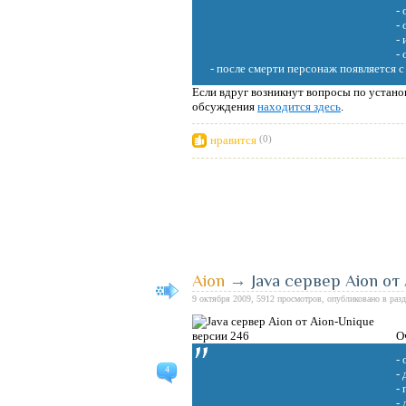
-
-
-
-
- после смерти персонаж появляется 
Если вдруг возникнут вопросы по установ
обсуждения
находится здесь
.
нравится
(0)
Aion
→
Java сервер Aion от
9 октября 2009, 5912 просмотров, опубликовано в раз
О
-
4
-
-
-