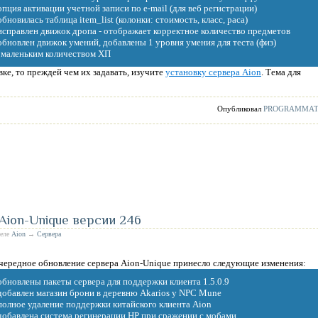
 опция активации учетной записи по e-mail (для веб регистрации)
 обновилась таблица item_list (колонки: стоимость, класс, раса)
 исправлен движок дропа - отображает корректное количество предметов
 обновлен движок умений, добавлены 1 уровня умения для теста (физ)
с маленьким количеством ХП
ке, то преждей чем их задавать, изучите
установку сервера Aion
. Тема для
Опубликовал
PROGRAMMA
 Aion-Unique версии 246
деле
Aion
→
Сервера
чередное обновление сервера Aion-Unique принесло следующие изменения:
 обновлены пакеты сервера для поддержки клиента 1.5.0.9
 добавлен магазин брони в деревню Akarios у NPC Mune
 полное удаление поддержки китайского клиента Aion
 добавлена система регинерации HP при сражении с мобами