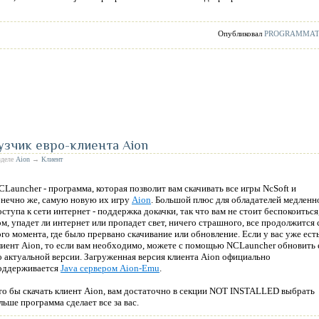
Опубликовал
PROGRAMMA
зчик евро-клиента Aion
зделе
Aion
→
Клиент
CLauncher - программа, которая позволит вам скачивать все игры NcSoft и
онечно же, самую новую их игру
Aion
. Большой плюс для обладателей медленн
оступа к сети интернет - поддержка докачки, так что вам не стоит беспокоиться
ом, упадет ли интернет или пропадет свет, ничего страшного, все продолжится 
ого момента, где было прервано скачивание или обновление. Если у вас уже ест
лиент Aion, то если вам необходимо, можете с помощью NCLauncher обновить 
о актуальной версии. Загруженная версия клиента Aion официально
оддерживается
Java сервером Aion-Emu
.
то бы скачать клиент Aion, вам достаточно в секции NOT INSTALLED выбрать
ше программа сделает все за вас.