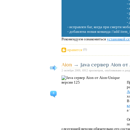
-
-
-
-
-
- исправлен баг, когда при смерти моб
- добавлена новая команда //add item
Рекомендуем ознакомиться
установкой с
нравится
(0)
Aion
→
Java сервер Aion от
2 октября 2009, 6912 просмотров, опубликовано в раз
П
р
A
8
х
В
к
а
О
п
следующей версии обязательно его состав