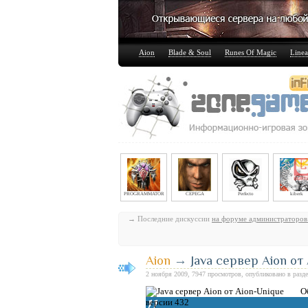
Aion
Blade & Soul
Runes Of Magic
Linea
PROGRAMMATOR
CEPEGA
Perfecto
kiberk
→ Последние дискуссии
на форуме администраторов
Aion
→
Java сервер Aion от
2 ноября 2009, 7947 просмотров, опубликовано в разд
О