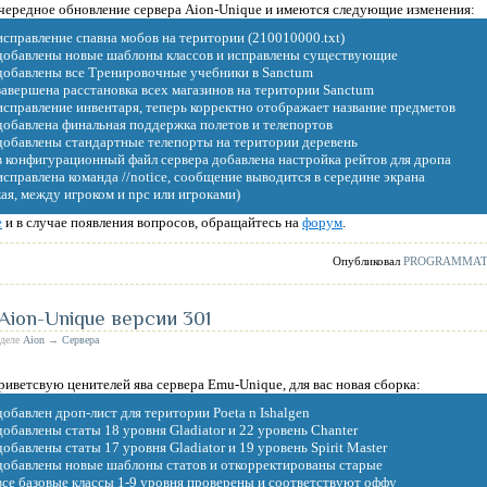
чередное обновление сервера Aion-Unique и имеются следующие изменения:
 исправление спавна мобов на територии (210010000.txt)
 добавлены новые шаблоны классов и исправлены существующие
 добавлены все Тренировочные учебники в Sanctum
 завершена расстановка всех магазинов на територии Sanctum
 исправление инвентаря, теперь корректно отображает название предметов
 добавлена финальная поддержка полетов и телепортов
 добавлены стандартные телепорты на територии деревень
 в конфигурационный файл сервера добавлена настройка рейтов для дропа
 исправлена команда //notice, сообщение выводится в середине экрана
кая, между игроком и npc или игроками)
е
и в случае появления вопросов, обращайтесь на
форум
.
Опубликовал
PROGRAMMA
 Aion-Unique версии 301
зделе
Aion
→
Сервера
риветсвую ценителей ява сервера Emu-Unique, для вас новая сборка:
 добавлен дроп-лист для територии Poeta n Ishalgen
 добавлены статы 18 уровня Gladiator и 22 уровень Chanter
 добавлены статы 17 уровня Gladiator и 19 уровень Spirit Master
 добавлены новые шаблоны статов и откорректированы старые
 все базовые классы 1-9 уровня проверены и соответствуют оффу