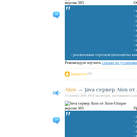
О
-
10
-
-
-
-
-
-
-
-
- реализована торговля (непонятно ка
Рекомендую изучить
статью по установк
нравится
(0)
Aion
→
Java сервер Aion от
15 октября 2009, 8418 просмотров, опубликовано в ра
П
-
24
-
-
-
-