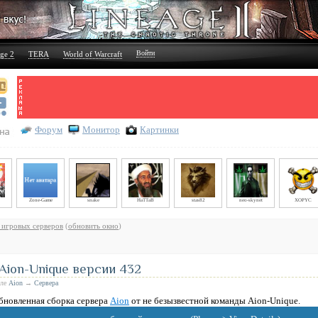
Войти
ge 2
TERA
World of Warcraft
Форум
Монитор
Картинки
Zone-Game
snake
HaTTaB
stas82
neo-skynet
XOPYC
 игровых серверов
(
обновить окно
)
 Aion-Unique версии 432
еле
Aion
→
Сервера
бновленная сборка сервера
Aion
от не безызвестной команды Aion-Unique.