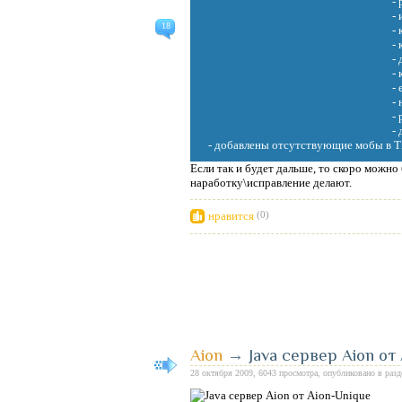
-
-
18
-
-
-
-
-
-
-
-
- добавлены отсутствующие мобы в Ti
Если так и будет дальше, то скоро можно
наработку\исправление делают.
нравится
(0)
Aion
→
Java сервер Aion от
28 октября 2009, 6043 просмотра, опубликовано в раз