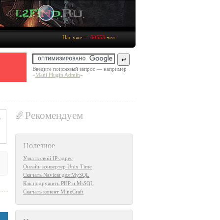
Нас уже —
60553
чел.
Введите поисковый запрос — например
«
Mani Plugin Admin
»
Рекомендуем
Полезное
Узнать свой IP-адрес
Онлайн конвертер Unix Time
Скачать Navicat для MySQL
Как подружить PHP и MsSQL
Скачать клиент MineCraft