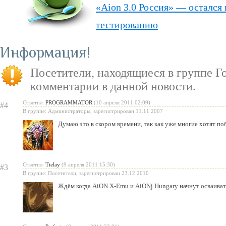
«Aion 3.0 Россия» — остался 
тестированию
Aion в режиме «Free to Play»
Информация
Европейские сервера Aion пе
Посетители, находящиеся в группе
Г
Скачай «Арену Смерти» ещё 
комментарии в данной новости.
Ответил:
PROGRAMMATOR
(10 апреля 2011 02:09)
#4
В группе: Администраторы, зарегистрирован 11.11.2007
Думаю это в скором времени, так как уже многие хотят по
Ответил:
Tielay
(9 апреля 2011 15:30)
#3
В группе: Посетители, зарегистрирован 23.12.2010
Ждём когда AiON X-Emu и AiONj Hungary начнут осваивать