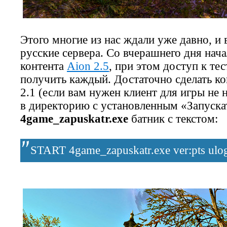
Этого многие из нас ждали уже давно, и 
русские сервера. Со вчерашнего дня нач
контента
Aion 2.5
, при этом доступ к те
получить каждый. Достаточно сделать ко
2.1 (если вам нужен клиент для игры не 
в директорию с установленным «Запуска
4game_zapuskatr.exe
батник с текстом:
START 4game_zapuskatr.exe ver:pts ulog: