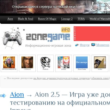
Aion
Blade & Soul
Runes Of Magic
Lineage 2
TERA
World of Warcraft
Форум
Монитор
PROGRAMMATOR
CEPEGA
Perfecto
kiberk
Zone-Game
snake
→ Последние дискуссии
на форуме администраторов игровых серверов
(
обновить окно
)
Aion
→ Aion 2.5 — Игра уже до
тестированию на официальном