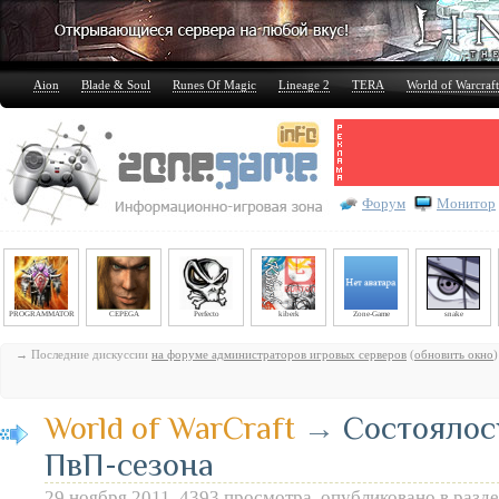
Aion
Blade & Soul
Runes Of Magic
Lineage 2
TERA
World of Warcraft
Форум
Монитор
PROGRAMMATOR
CEPEGA
Perfecto
kiberk
Zone-Game
snake
→ Последние дискуссии
на форуме администраторов игровых серверов
(
обновить окно
)
World of WarCraft
→
Состоялос
ПвП-сезона
29 ноября 2011, 4393 просмотра, опубликовано в разд