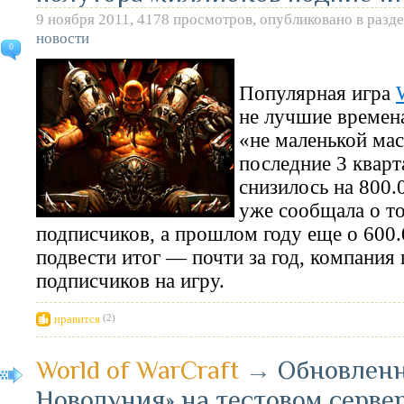
9 ноября 2011, 4178 просмотров, опубликовано в разд
новости
0
Популярная игра
не лучшие времена
«не маленькой мас
последние 3 квар
снизилось на 800.0
уже сообщала о то
подписчиков, а прошлом году еще о 600
подвести итог — почти за год, компания 
подписчиков на игру.
нравится
(2)
World of WarCraft
→
Обновленн
Новолуния» на тестовом серве