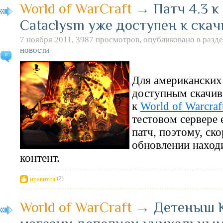
World of WarCraft
→
Патч 4.3 
Cataclysm уже доступен к ска
7 ноября 2011, 3987 просмотров, опубликовано в разд
новости
0
Для американских 
доступным скачив
к
World of Warcraf
тестовом сервере 
патч, поэтому, ско
обновлении находи
контент.
нравится
(2)
World of WarCraft
→
Детеныш 