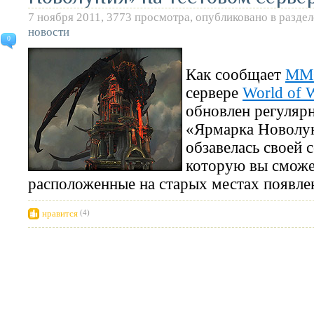
7 ноября 2011, 3773 просмотра, опубликовано в разде
новости
0
Как сообщает
MMO
сервере
World of W
обновлен регуляр
«Ярмарка Новолун
обзавелась своей 
которую вы сможе
расположенные на старых местах появле
нравится
(4)