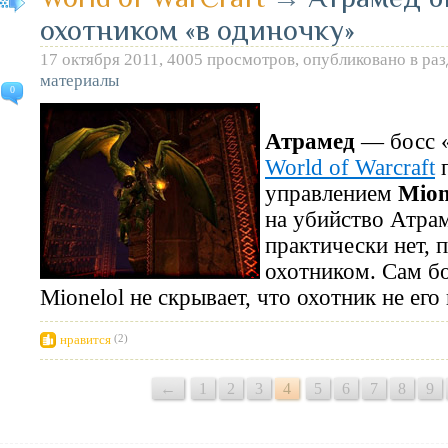
охотником «в одиночку»
17 октября 2011, 4005 просмотров, опубликовано в ра
материалы
0
Атрамед
— босс 
World of Warcraft
п
управлением
Mion
на убийство Атра
практически нет, 
охотником. Сам бо
Mionelol не скрывает, что охотник не его 
нравится
(2)
←
1
2
3
4
5
6
7
8
9