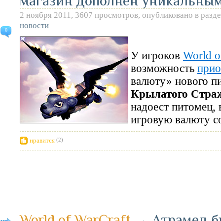
магазин дополнен уникальны
2 ноября 2011, 3607 просмотров, опубликовано в разд
новости
0
У игроков
World o
возможность
прио
валюту» нового 
Крылатого Стра
надоест питомец, 
игровую валюту с
нравится
(2)
World of WarCraft
→
Атрамед б