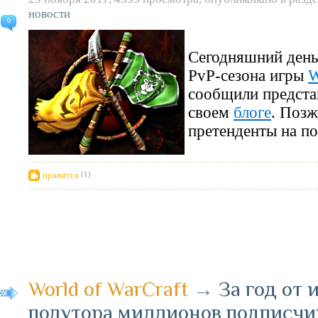
новости
0
Сегодняшний день
PvP-сезона игры
W
сообщили представ
своем
блоге
. Позж
претенденты на по
нравится
(1)
World of WarCraft
→
За год от 
полутора миллионов подписчи