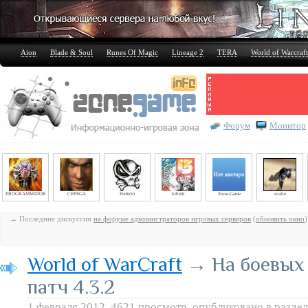
Aion
Blade & Soul
Runes Of Magic
Lineage 2
TERA
World of Warcraft
Форум
Монитор
PROGRAMMATOR
CEPEGA
Perfecto
kiberk
Zone-Game
snake
→ Последние дискуссии
на форуме администраторов игровых серверов
(
обновить окно
)
World of WarCraft
→ На боевых 
патч 4.3.2
1 февраля 2012, 4621 просмотр, опубликовано в разде