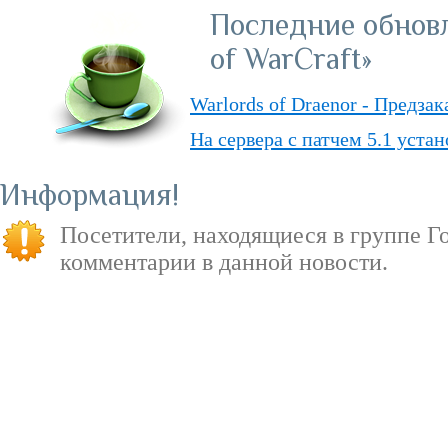
Последние обнов
of WarCraft»
Warlords of Draenor - Предза
На сервера с патчем 5.1 уста
Обвал цен на «World of Warcr
Информация
«PvP» — ответы о режиме в д
Посетители, находящиеся в группе
Г
«Душа Дракона» — подземель
комментарии в данной новости.