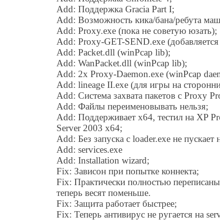
Add: Поддержка Gracia Part I;
Add: Возможность кика/бана/ребута маш
Add: Proxy.exe (пока не советую юзать);
Add: Proxy-GET-SEND.exe (добавляется в
Add: Packet.dll (winPcap lib);
Add: WanPacket.dll (winPcap lib);
Add: 2x Proxy-Daemon.exe (winPcap dae
Add: lineage II.exe (для игры на сторонн
Add: Система захвата пакетов c Proxy 
Add: Файлы переименовывать нельзя;
Add: Поддерживает x64, тестил на XP Pr
Server 2003 x64;
Add: Без запуска с loader.exe не пускает 
Add: services.exe
Add: Installation wizard;
Fix: Зависон при попытке коннекта;
Fix: Практически полностью переписаны
теперь весят поменьше.
Fix: Защита работает быстрее;
Fix: Теперь антивирус не ругается на serv