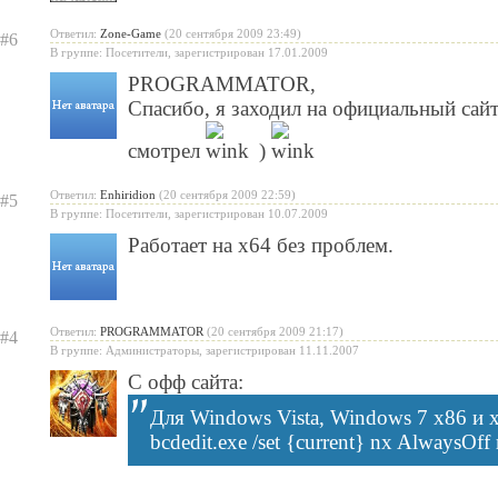
Ответил:
Zone-Game
(20 сентября 2009 23:49)
#6
В группе: Посетители, зарегистрирован 17.01.2009
PROGRAMMATOR
,
Спасибо, я заходил на официальный сайт
смотрел
)
Ответил:
Enhiridion
(20 сентября 2009 22:59)
#5
В группе: Посетители, зарегистрирован 10.07.2009
Работает на x64 без проблем.
Ответил:
PROGRAMMATOR
(20 сентября 2009 21:17)
#4
В группе: Администраторы, зарегистрирован 11.11.2007
С офф сайта:
Для Windows Vista, Windows 7 x86 и
bcdedit.exe /set {current} nx AlwaysO