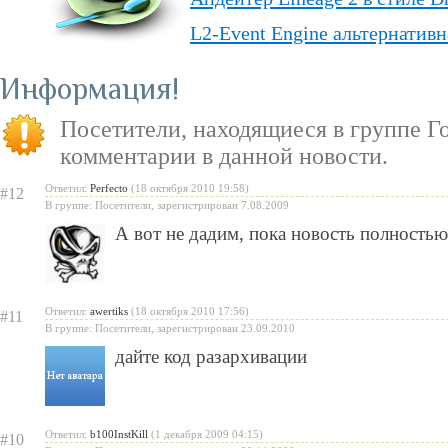
L2-Event Engine альтернативн
Lineage II Classic
Информация
«Lineage II: Truly Free» — п
Посетители, находящиеся в группе
Г
бесплатную модель
комментарии в данной новости.
«Испеки свою любовь» — пра
Ответил:
Perfecto
(18 октября 2010 19:58)
#12
Святого Валентина
В группе: Посетители, зарегистрирован 7.08.2009
А вот не дадим, пока новость полностью
Ответил:
awertiks
(18 октября 2010 17:56)
#11
В группе: Посетители, зарегистрирован 23.09.2010
дайте код разархивации
Ответил:
b100InstKill
(1 декабря 2009 04:15)
#10