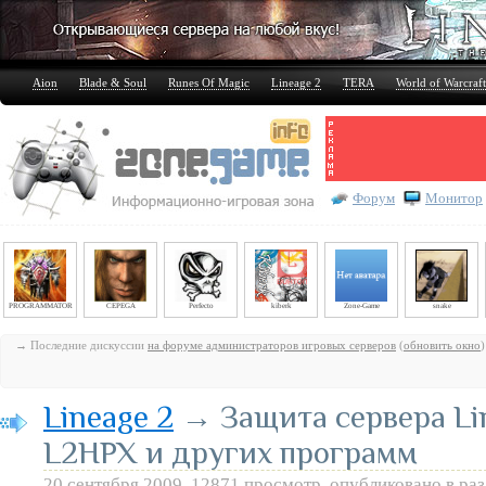
Aion
Blade & Soul
Runes Of Magic
Lineage 2
TERA
World of Warcraft
Форум
Монитор
PROGRAMMATOR
CEPEGA
Perfecto
kiberk
Zone-Game
snake
→ Последние дискуссии
на форуме администраторов игровых серверов
(
обновить окно
)
Lineage 2
→ Защита сервера Lin
L2HPX и других программ
20 сентября 2009, 12871 просмотр, опубликовано в ра