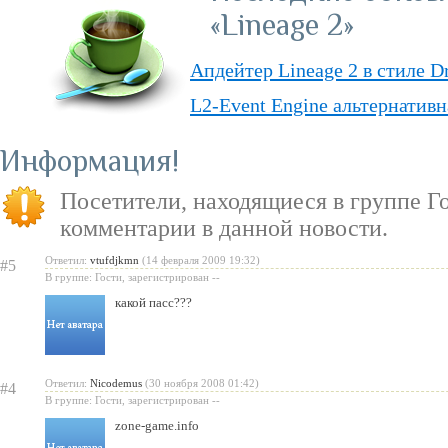
«Lineage 2»
Апдейтер Lineage 2 в стиле D
L2-Event Engine альтернативн
Lineage II Classic
Информация
«Lineage II: Truly Free» — п
Посетители, находящиеся в группе
Г
бесплатную модель
комментарии в данной новости.
«Испеки свою любовь» — пра
Ответил:
vtufdjkmn
(14 февраля 2009 19:32)
#5
Святого Валентина
В группе: Гости, зарегистрирован --
какой пасс???
Ответил:
Nicodemus
(30 ноября 2008 01:42)
#4
В группе: Гости, зарегистрирован --
zone-game.info