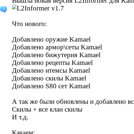
Вышла новая версия
L2Informer
для
Kam
5
Что нового:
Добавлено оружие Kamael
Добавлено армор\сеты Kamael
Добавлено бижутерия Kamael
Добавлено рецепты Kamael
Добавлено итемсы Kamael
Добавлено скилы Kamael
Добавлено S80 сет Kamael
А так же были обновлены и добавлено все
Скилы + все клан скилы
И т.д.
Качаем: