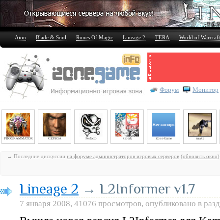
Aion
Blade & Soul
Runes Of Magic
Lineage 2
TERA
World of Warcraft
Форум
Монитор
PROGRAMMATOR
CEPEGA
Perfecto
kiberk
Zone-Game
snake
→ Последние дискуссии
на форуме администраторов игровых серверов
(
обновить окно
)
Lineage 2
→ L2Informer v1.7
7 января 2008, 41076 просмотров, опубликовано в раз