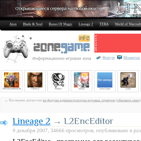
Aion
Blade & Soul
Runes Of Magic
Lineage 2
TERA
World of Warcraft
Форум
Монитор
PROGRAMMATOR
CEPEGA
Perfecto
kiberk
Zone-Game
snake
→ Последние дискуссии
на форуме администраторов игровых серверов
(
обновить окно
)
Lineage 2
→ L2EncEditor
9 декабря 2007, 34666 просмотров, опубликовано в ра