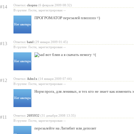
Ответил:
ckopnu
(6 февраля 2009 08:32)
#14
В группе: Гости, зарегистрирован --
ПРОГРОМАТОР перезалей плизззззз =)
Ответил:
batel
(29 января 2009 01:45)
#13
В группе: Гости, зарегистрирован --
вот блин а я скачать немогу =(
Ответил:
Adm1x
(14 января 2009 07:44)
#12
В группе: Гости, зарегистрирован --
Норм прога, для ленивых, и тех кто не знает как изменить эт
Ответил:
2695932
(31 декабря 2008 13:35)
#11
В группе: Гости, зарегистрирован --
перезалейте на Литибит или депозит