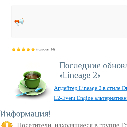
(голосов: 14)
Последние обнов
«Lineage 2»
Апдейтер Lineage 2 в стиле D
L2-Event Engine альтернативн
Lineage II Classic
Информация
«Lineage II: Truly Free» — п
Посетители, находящиеся в группе
Г