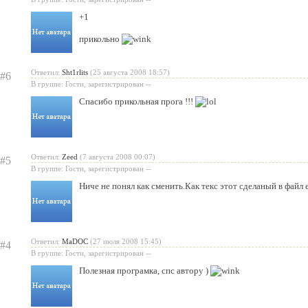
+1
прикольно
Ответил:
Sht1rlits
(25 августа 2008 18:57)
#6
В группе: Гости, зарегистрирован --
Спасибо прикольная прога !!!
Ответил:
Zeed
(7 августа 2008 00:07)
#5
В группе: Гости, зарегистрирован --
Ниче не понял как сменить.Как текс этот сделаный в файл 
Ответил:
MaDOC
(27 июля 2008 15:45)
#4
В группе: Гости, зарегистрирован --
Полезная програмка, спс автору )