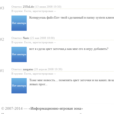
Ответил:
25ToLife
(13 июня 2008 19:50)
#3
В группе: Гости, зарегистрирован --
Копируешь файл Env твой сделанный в папку system клиен
Ответил:
Naric
(25 мая 2008 18:00)
#2
В группе: Гости, зарегистрирован --
вот я сдела цвет заточки,а как мне его в игру добавить?
Ответил:
zangatsu
(20 апреля 2008 19:39)
#1
В группе: Гости, зарегистрирован --
Тоже мне новость.... поменять цвет заточки и на каких лв
левых прог...
© 2007-2014 — «
Информационно-игровая зона
»