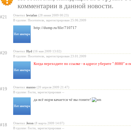
бесплатную модель
комментарии в данной новости.
«Испеки свою любовь» — пра
Ответил:
leviafan
(28 июня 2009 00:23)
#21
Святого Валентина
В группе: Посетители, зарегистрирован 25.06.2009
http://dump.ru/file/710717
Ответил:
Hyd
(16 мая 2009 13:02)
#20
В группе: Посетители, зарегистрирован 23.01.2009
Когда переходите по ссылке - в адресе уберите ":8080" и 
Ответил:
maxno
(20 апреля 2009 21:47)
#19
В группе: Гости, зарегистрирован --
да всё норм качается чё вы гоните!
Ответил:
Jeron
(8 марта 2009 14:07)
#18
В группе: Гости, зарегистрирован --