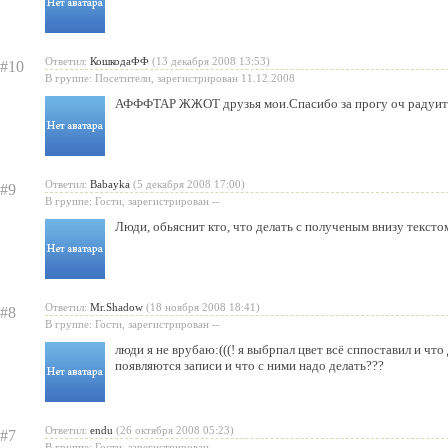
Ответил:
КошкодаФФ
(13 декабря 2008 13:53)
#10
В группе: Посетители, зарегистрирован 11.12.2008
АФФФТАР ЖЖОТ друзья мои.Спасибо за прогу оч радуит
Ответил:
Babayka
(5 декабря 2008 17:00)
#9
В группе: Гости, зарегистрирован --
Люди, обьяснит кто, что делать с полученым внизу тексто
Ответил:
Mr.Shadow
(18 ноября 2008 18:41)
#8
В группе: Гости, зарегистрирован --
люди я не врубаю:(((! я выбрпал цвет всё сппоставил и что
появляются записи и что с ними надо делать???
Ответил:
endu
(26 октября 2008 05:23)
#7
В группе: Гости, зарегистрирован --