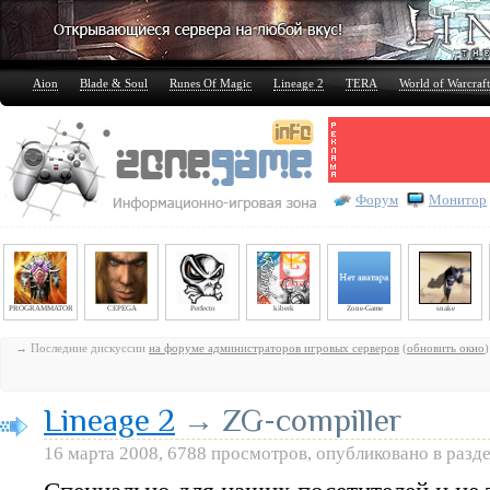
Aion
Blade & Soul
Runes Of Magic
Lineage 2
TERA
World of Warcraft
Форум
Монитор
PROGRAMMATOR
CEPEGA
Perfecto
kiberk
Zone-Game
snake
→ Последние дискуссии
на форуме администраторов игровых серверов
(
обновить окно
)
Lineage 2
→ ZG-compiller
16 марта 2008, 6788 просмотров, опубликовано в разд