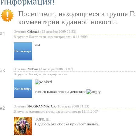
Информация
«Lineage II: Truly Free» — п
Посетители, находящиеся в группе
Г
бесплатную модель
комментарии в данной новости.
«Испеки свою любовь» — пра
Ответил:
Cehaxad
(22 декабря 2009 02:53)
#4
Святого Валентина
В группе: Посетители, зарегистрирован 6.11.2009
ага
Ответил:
NUBass
(3 октября 2008 01:07)
#3
В группе: Гости, зарегистрирован --
только плохо что на депозите
Ответил:
PROGRAMMATOR
(18 марта 2008 01:33)
#2
В группе: Администраторы, зарегистрирован 11.11.2007
TONCHI
,
Надеюсь эта сборка принесёт пользу.