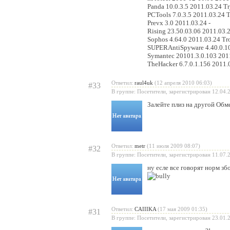
Panda 10.0.3.5 2011.03.24 T
PCTools 7.0.3.5 2011.03.24 T
Prevx 3.0 2011.03.24 -
Rising 23.50.03.06 2011.03.2
Sophos 4.64.0 2011.03.24 Tr
SUPERAntiSpyware 4.40.0.10
Symantec 20101.3.0.103 2011
TheHacker 6.7.0.1.156 2011
Ответил:
raul4uk
(12 апреля 2010 06:03)
#33
В группе: Посетители, зарегистрирован 12.04.
Залейте плиз на другой Обм
Ответил:
metr
(11 июля 2009 08:07)
#32
В группе: Посетители, зарегистрирован 11.07.
ну есле все говорят норм зб
Ответил:
CAIIIKA
(17 мая 2009 01:35)
#31
В группе: Посетители, зарегистрирован 23.01.