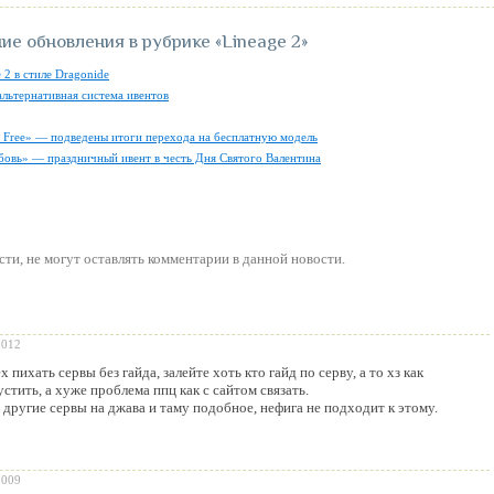
ие обновления в рубрике
«Lineage 2»
 2 в стиле Dragonide
альтернативная система ивентов
ly Free» — подведены итоги перехода на бесплатную модель
бовь» — праздничный ивент в честь Дня Святого Валентина
сти
, не могут оставлять комментарии в данной новости.
2012
 пихать сервы без гайда, залейте хоть кто гайд по серву, а то хз как
устить, а хуже проблема ппц как с сайтом связать.
 другие сервы на джава и таму подобное, нефига не подходит к этому.
2009