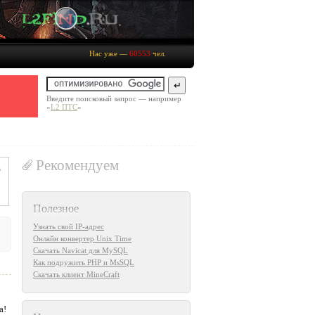
Нас уже —
60553
чел.
Введите поисковый запрос — например
«
L2 ПТС
»
Рекомендуем
Полезное
Узнать свой IP-адрес
Онлайн конвертер Unix Time
Скачать Navicat для MySQL
Как подружить PHP и MsSQL
Скачать клиент MineCraft
а!