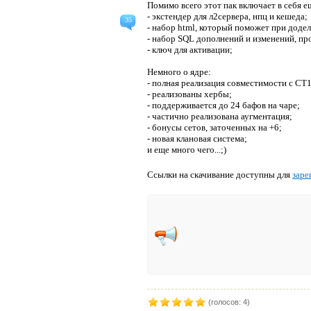
Помимо всего этот пак включает в себя 
- экстендер для л2сервера, нпц и кешеда;
35
- набор html, который поможет при доде
- набор SQL дополнений и изменений, пр
- ключ для активации;
Немного о ядре:
- полная реализация совместимости с CT1
- реализованы хербы;
- поддерживается до 24 бафов на чаре;
- частично реализована аугментация;
- бонусы сетов, заточенных на +6;
- новая клановая система;
и еще много чего...;)
Ссылки на скачивание доступны для
заре
(голосов: 4)