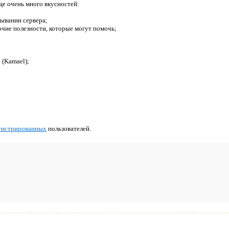
еще очень
много вкусностей
:
лывании сервера;
очие полезности, которые могут помочь;
 (Kamael);
гистрированных
пользователей.