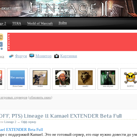
Войти
ge 2
TERA
World of Warcraft
Форум
Монитор
Картинки
Zone-Game
snake
HaTTaB
stas82
neo-skynet
XOPYC
 игровых серверов
(
обновить окно
)
F, PTS) Lineage II Kamael EXTENDER Beta Full
деле
Lineage 2
→
Офф сервер
аре с
поддержкой Kamael
. Это
не готовый сервер
, его еще нужно довести до ум