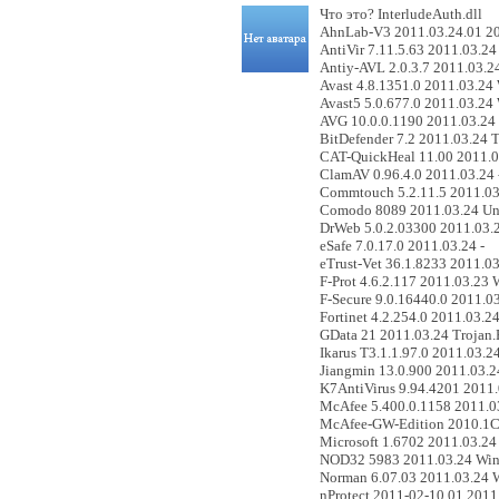
Что это? InterludeAuth.dll
AhnLab-V3 2011.03.24.01 20
AntiVir 7.11.5.63 2011.03.
Antiy-AVL 2.0.3.7 2011.03.24
Avast 4.8.1351.0 2011.03.2
Avast5 5.0.677.0 2011.03.2
AVG 10.0.0.1190 2011.03.2
BitDefender 7.2 2011.03.24 
CAT-QuickHeal 11.00 2011.0
ClamAV 0.96.4.0 2011.03.24 
Commtouch 5.2.11.5 2011.0
Comodo 8089 2011.03.24 Unc
DrWeb 5.0.2.03300 2011.03.
eSafe 7.0.17.0 2011.03.24 -
eTrust-Vet 36.1.8233 2011.03
F-Prot 4.6.2.117 2011.03.2
F-Secure 9.0.16440.0 2011.03
Fortinet 4.2.254.0 2011.03.24
GData 21 2011.03.24 Trojan.
Ikarus T3.1.1.97.0 2011.03.
Jiangmin 13.0.900 2011.03.2
K7AntiVirus 9.94.4201 2011.
McAfee 5.400.0.1158 2011.
McAfee-GW-Edition 2010.1C
Microsoft 1.6702 2011.03.24 
NOD32 5983 2011.03.24 Win
Norman 6.07.03 2011.03.24
nProtect 2011-02-10.01 2011.