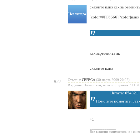
скажите плиз как за регенить
[color=#FF6666][/color]плиз
как зарегенить ак
скажите плиз
Ответил:
CEPEGA
(30 марта 2009 20:02)
#27
В группе: Посетители, зарегистрирован 7.11.2
Цитата: 654321
Помогите помогите. Затк
+1
______________
Все в жизни взаимосвязано : жив