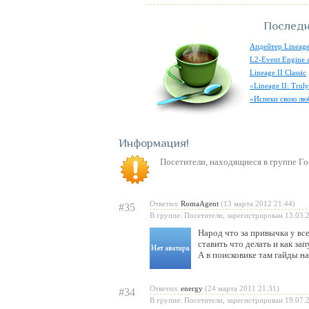
Последн
Апдейтер Lineage
L2-Event Engine 
Lineage II Classic
«Lineage II: Tru
«Испеки свою лю
Информация
Посетители, находящиеся в группе
Го
Ответил:
RomaAgent
(13 марта 2012 21:44)
#35
В группе: Посетители, зарегистрирован 13.03.
Народ что за привычка у всех
ставить что делать и как зап
А в поисковике там гайды на
Ответил:
energy
(24 марта 2011 21:31)
#34
В группе: Посетители, зарегистрирован 19.07.