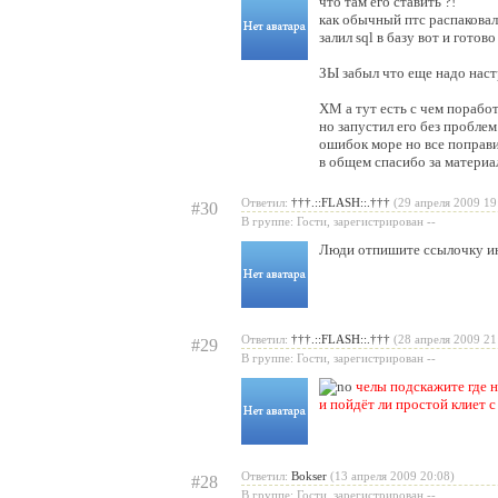
что там его ставить ?!
как обычный птс распаковал 
залил sql в базу вот и гото
ЗЫ забыл что еще надо наст
ХМ а тут есть с чем поработ
но запустил его без проблем.
ошибок море но все поправи
в общем спасибо за материа
Ответил:
†††.::FLASH::.†††
(29 апреля 2009 19
#30
В группе: Гости, зарегистрирован --
Люди отпишите ссылочку инст
Ответил:
†††.::FLASH::.†††
(28 апреля 2009 21
#29
В группе: Гости, зарегистрирован --
челы подскажите где н
и пойдёт ли простой клиет 
Ответил:
Bokser
(13 апреля 2009 20:08)
#28
В группе: Гости, зарегистрирован --