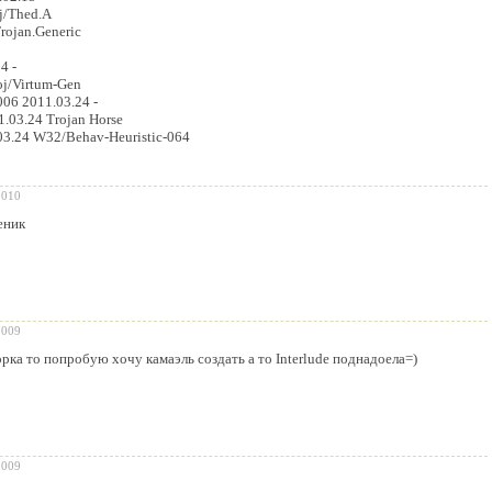
rj/Thed.A
rojan.Generic
4 -
oj/Virtum-Gen
06 2011.03.24 -
.03.24 Trojan Horse
.03.24 W32/Behav-Heuristic-064
2010
еник
2009
орка то попробую хочу камаэль создать а то Interlude поднадоела=)
2009