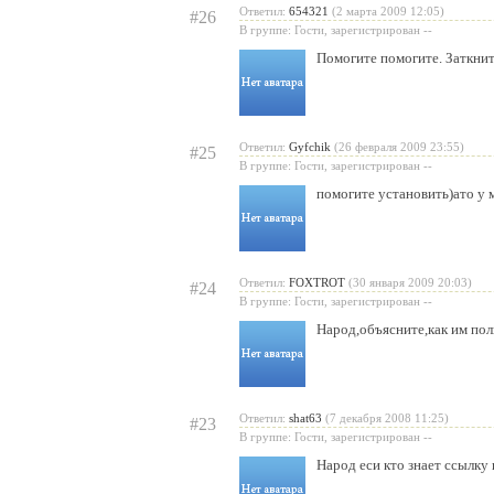
Ответил:
654321
(2 марта 2009 12:05)
#26
В группе: Гости, зарегистрирован --
Помогите помогите. Заткнит
Ответил:
Gyfchik
(26 февраля 2009 23:55)
#25
В группе: Гости, зарегистрирован --
помогите установить)ато у 
Ответил:
FOXTROT
(30 января 2009 20:03)
#24
В группе: Гости, зарегистрирован --
Народ,объясните,как им поль
Ответил:
shat63
(7 декабря 2008 11:25)
#23
В группе: Гости, зарегистрирован --
Народ еси кто знает ссылку