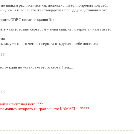
по папкам распихал все как положено ini sql попровил под себя
во - ну что я говорю это же стандартная процедура установки птс
роить ODBC после создания баз....
ать - как готовым сервером у меня язык не повернется назвать это
..
мо...
льчик уже много чего от сервака открутил и себе поставил
:28)
рукции по установке этого серва!! плз.....
:25)
айти клиент под него????
с помощью которого я играл в инете KAMAEL 1 ?????