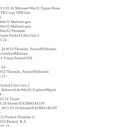
11.03.24 Malware/Win32.Trojan Horse
24 TR/Crypt.TPM.Gen
 -
4 Win32:Malware-gen
4 Win32:Malware-gen
4 Win32/Themida
Trojan.Packed.Libix.Gen.2
3.24 -
-
3.24 W32/Themida_Packed!Eldorado
lassifiedMalware
24 Trojan.Packed.650
.24 -
3 W32/Themida_Packed!Eldorado
.23 -
 -
Packed.Libix.Gen.2
24 BehavesLikeWin32.ExplorerHijack
4 -
03.24 Trojan
03.24 Artemis!E41B8414E1FF
 2011.03.24 Artemis!E41B8414E1FF
-
32/Packed.Themida.A
 W32/Packed_B.A
02.15 -