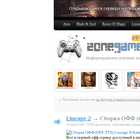
Aion
Blade & Soul
Runes Of Magic
Linea
PROGRAMMATOR
CEPEGA
Perfecto
kiberk
→ Последние дискуссии
на форуме администраторов
Lineage 2
→ Сборка ОФФ (OF
16 июля 2008, 23820 просмотров, опубликовано в раз
Вот и
первый офф
сервер доступный в ш