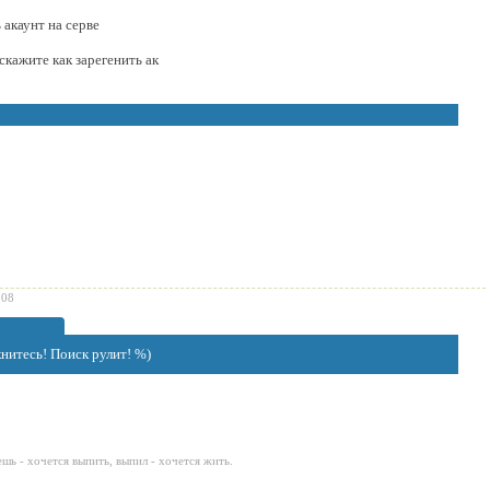
 акаунт на серве
 скажите как зарегенить ак
008
нитесь! Поиск рулит! %)
ешь - хочется выпить, выпил - хочется жить.