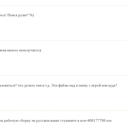
есь! Поиск рулит! %)
меня ничего неполучяется
зоваться? что делать там и т.д. Эти файлы над в папку с игрой или куда?
 на рабочую сборку на русском языке стуканите в асю-408177798 плз