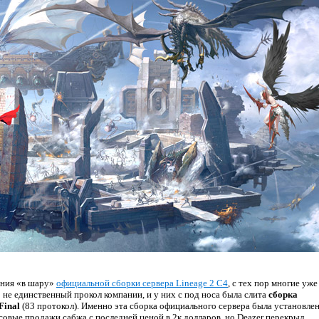
ания «в шару»
официальной сборки сервера Lineage 2 C4
, с тех пор многие уже
о не единственный прокол компании, и у них с под носа была слита
сборка
Final
(83 протокол). Именно эта сборка официального сервера была установле
ссовые продажи сабжа с последней ценой в 2к долларов, но Deazer перекрыл