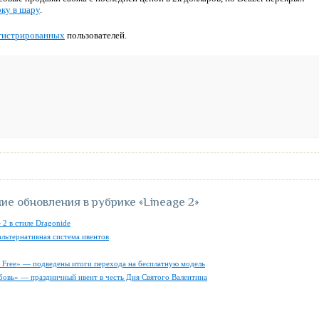
ку в шару
.
гистрированных
пользователей.
ие обновления в рубрике
«Lineage 2»
 2 в стиле Dragonide
альтернативная система ивентов
ly Free» — подведены итоги перехода на бесплатную модель
бовь» — праздничный ивент в честь Дня Святого Валентина