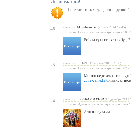
Информация
Посетители, находящиеся в группе
Го
Ответил:
Alimuhammad
(20 мая 2014 12:45)
#6
В группе: Посетители, зарегистрирован 20.05.
Ребята тут есть кто нибудь?
Ответил:
PIRATR
(19 апреля 2013 11:06)
#5
В группе: Посетители, зарегистрирован 5.02.2
Можно перезалить сей чудо
zone-game.info
и мануал под
Ответил:
PROGRAMMATOR
(18 декабря 2011 
#4
В группе: Администраторы, зарегистрирован 1
А то я не указал...