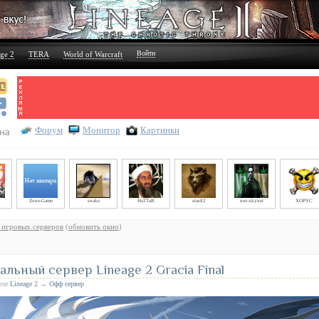
Войти
ge 2
TERA
World of Warcraft
Форум
Монитор
Картинки
Zone-Game
snake
HaTTaB
stas82
neo-skynet
XOPYC
 игровых серверов
(
обновить окно
)
льный сервер Lineage 2 Gracia Final
деле
Lineage 2
→
Офф сервер