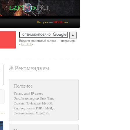
Нас уже —
60553
чел.
Введите поисковый запрос — например
«
L2 ПТС
»
Рекомендуем
Полезное
Узнать свой IP-адрес
Онлайн конвертер Unix Time
Скачать Navicat для MySQL
Как подружить PHP и MsSQL
Скачать клиент MineCraft