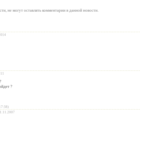
сти
, не могут оставлять комментарии в данной новости.
2014
011
?
ойдет ?
17:38)
1.11.2007