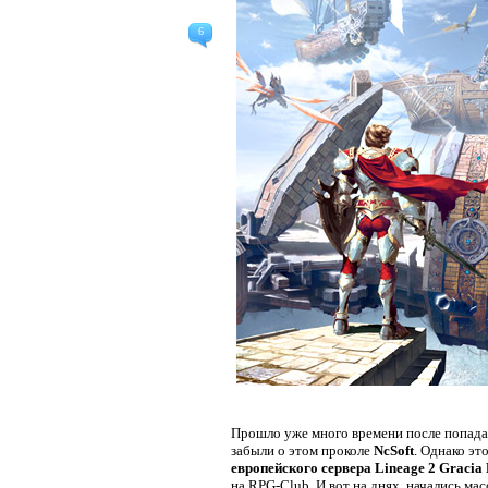
6
Прошло уже много времени после попад
забыли о этом проколе
NcSoft
. Однако эт
европейского сервера Lineage 2 Gracia 
на RPG-Club. И вот на днях, начались ма