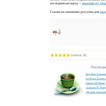
последним кислород —
выложив эту сбор
Ссылки на скачивание доступны для
заре
(голосов: 18)
Последн
Апдейтер Lineage
L2-Event Engine 
Lineage II Classic
«Lineage II: Tru
«Испеки свою лю