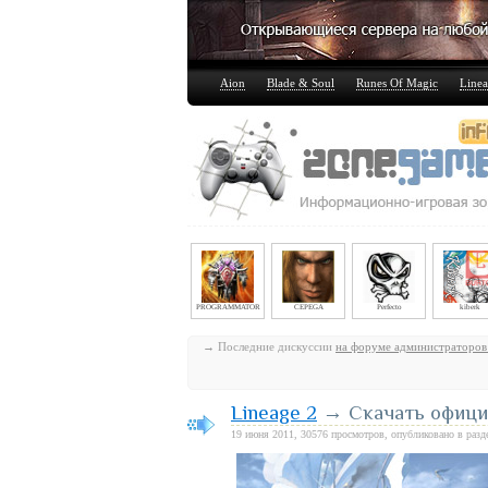
Aion
Blade & Soul
Runes Of Magic
Linea
PROGRAMMATOR
CEPEGA
Perfecto
kiberk
→ Последние дискуссии
на форуме администраторов
Lineage 2
→ Скачать официа
19 июня 2011, 30576 просмотров, опубликовано в раз