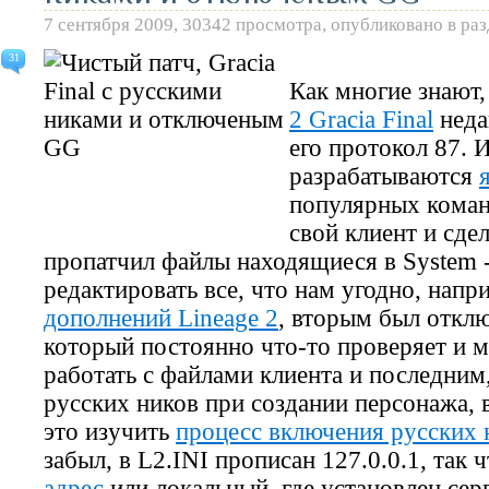
7 сентября 2009, 30342 просмотра, опубликовано в ра
31
Как многие знают
2 Gracia Final
неда
его протокол 87. 
разрабатываются
популярных коман
свой клиент и сде
пропатчил файлы находящиеся в System -
редактировать все, что нам угодно, напр
дополнений Lineage 2
, вторым был откл
который постоянно что-то проверяет и 
работать с файлами клиента и последним
русских ников при создании персонажа, в
это изучить
процесс включения русских 
забыл, в L2.INI прописан 127.0.0.1, так
адрес
или локальный, где установлен сер