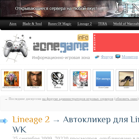
Aion
Blade & Soul
Runes Of Magic
Lineage 2
TERA
World of Warcraft
Форум
Монитор
PROGRAMMATOR
CEPEGA
Perfecto
kiberk
Zone-Game
snake
→ Последние дискуссии
на форуме администраторов игровых серверов
(
обновить окно
)
Lineage 2
→
Автокликер для Lin
WK
25 сентября 2009, 70220 просмотров, опубликовано в 