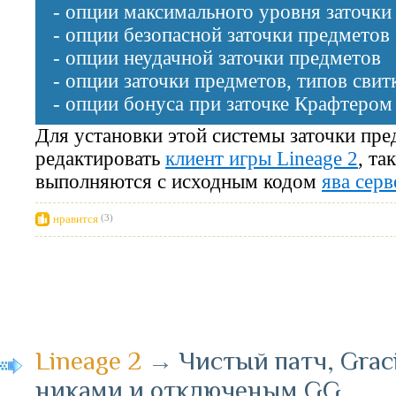
- опции максимального уровня заточки
- опции безопасной заточки предметов
- опции неудачной заточки предметов
- опции заточки предметов, типов свит
- опции бонуса при заточке Крафтером
Для установки этой системы заточки пре
редактировать
клиент игры Lineage 2
, та
выполняются с
исходным кодом
ява серв
нравится
(3)
Lineage 2
→
Чистый патч, Graci
никами и отключеным GG