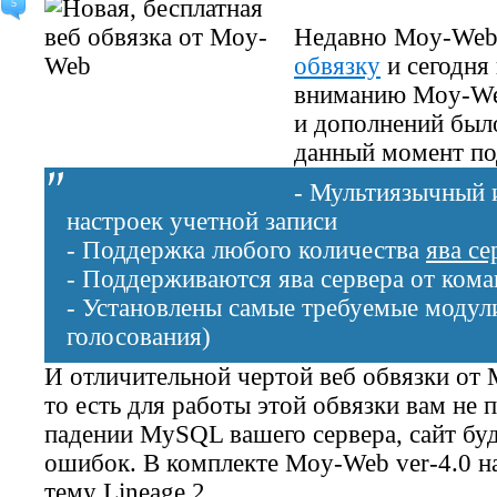
5
Недавно Moy-Web
обвязку
и сегодня
вниманию Moy-Web
и дополнений было
данный момент по
- Мультиязычный и
настроек учетной записи
- Поддержка любого количества
ява се
- Поддерживаются ява сервера от кома
- Установлены самые требуемые модули 
голосования)
И отличительной чертой веб обвязки от 
то есть для работы этой обвязки вам не
падении MySQL вашего сервера, сайт буд
ошибок. В комплекте Moy-Web ver-4.0 н
тему Lineage 2.