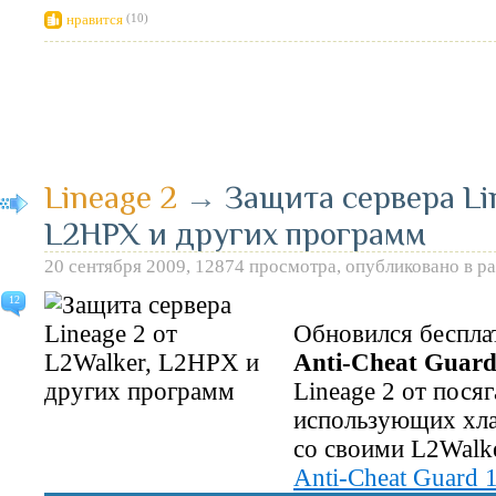
нравится
(10)
Lineage 2
→
Защита сервера Lin
L2HPX и других программ
20 сентября 2009, 12874 просмотра, опубликовано в р
12
Обновился беспла
Anti-Cheat Guard
Lineage 2 от пося
использующих хла
со своими L2Walk
Anti-Cheat Guard 1