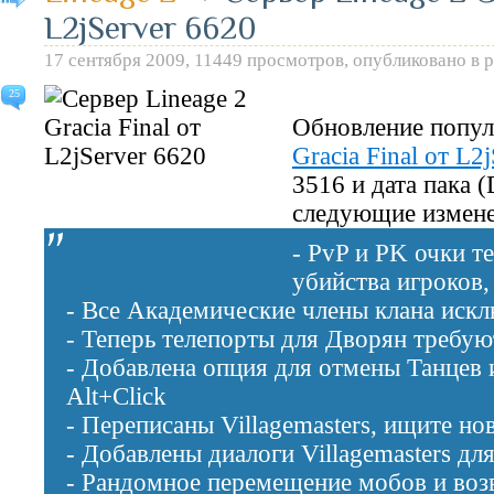
L2jServer 6620
17 сентября 2009, 11449 просмотров, опубликовано в 
25
Обновление попул
Gracia Final от L2j
3516 и дата пака 
следующие измене
- PvP и PK очки т
убийства игроков, 
- Все Академические члены клана иск
- Теперь телепорты для Дворян требую
- Добавлена опция для отмены Танцев 
Alt+Click
- Переписаны Villagemasters, ищите но
- Добавлены диалоги Villagemasters дл
- Рандомное перемещение мобов и возвр