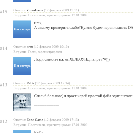
Ответил:
Zone-Game
(12 февраля 2009 19:11)
#15
В группе: Посетители, зарегистрирован 17.01.2009
tirax
,
А самому проверить слабо?Нужно будет переписывать DA
Ответил:
tirax
(12 февраля 2009 19:10)
#14
В группе: Гости, зарегистрирован --
Люди скажите пж на ХЕЛБОУНД папрет?=)))
Ответил:
ReDz
(12 февраля 2009 17:34)
#13
В группе: Посетители, зарегистрирован 11.01.2009
Спасиб большое) я прост черей простой файл-эдит пытал
______________
Ответил:
Zone-Game
(12 февраля 2009 17:13)
#12
В группе: Посетители, зарегистрирован 17.01.2009
ReDz
,