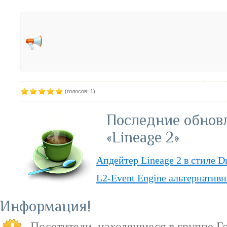
(голосов: 1)
Последние обнов
«Lineage 2»
Апдейтер Lineage 2 в стиле D
L2-Event Engine альтернативн
Lineage II Classic
Информация
«Lineage II: Truly Free» — п
Посетители, находящиеся в группе
Г