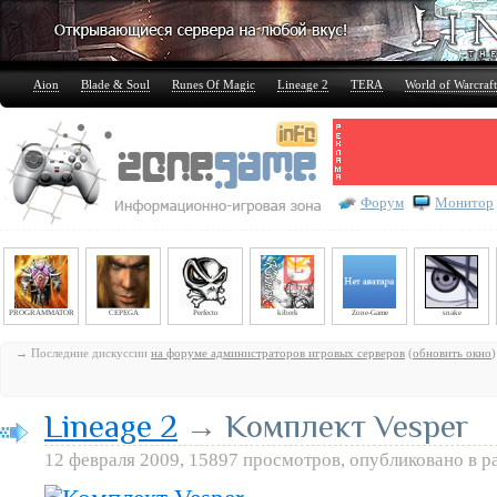
Aion
Blade & Soul
Runes Of Magic
Lineage 2
TERA
World of Warcraft
Форум
Монитор
PROGRAMMATOR
CEPEGA
Perfecto
kiberk
Zone-Game
snake
→ Последние дискуссии
на форуме администраторов игровых серверов
(
обновить окно
)
Lineage 2
→ Комплект Vesper
12 февраля 2009, 15897 просмотров, опубликовано в р