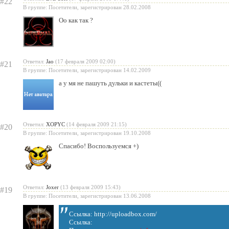
#22
В группе: Посетители, зарегистрирован 28.02.2008
Оо как так ?
Ответил:
Jao
(17 февраля 2009 02:00)
#21
В группе: Посетители, зарегистрирован 14.02.2009
а у мя не пашуть дульки и кастеты((
Ответил:
XOPYC
(14 февраля 2009 21:15)
#20
В группе: Посетители, зарегистрирован 19.10.2008
Спасибо! Воспользуемся +)
Ответил:
Joxer
(13 февраля 2009 15:43)
#19
В группе: Посетители, зарегистрирован 13.06.2008
Ссылка: http://uploadbox.com/
Ссылка: