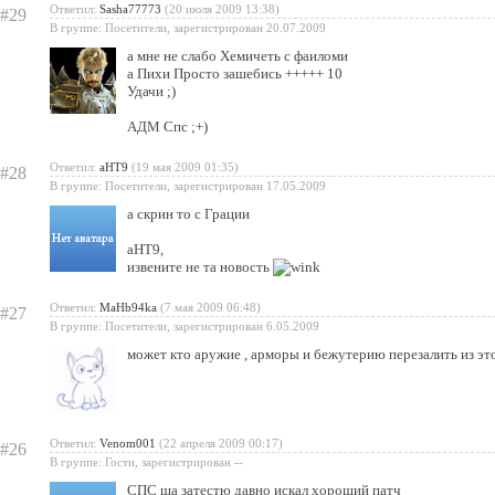
Ответил:
Sasha77773
(20 июля 2009 13:38)
#29
В группе: Посетители, зарегистрирован 20.07.2009
а мне не слабо Хемичеть с фаиломи
а Пихи Просто зашебись +++++ 10
Удачи ;)
АДМ Спс ;+)
Ответил:
aHT9
(19 мая 2009 01:35)
#28
В группе: Посетители, зарегистрирован 17.05.2009
а скрин то с Грации
aHT9
,
извените не та новость
Ответил:
MaHb94ka
(7 мая 2009 06:48)
#27
В группе: Посетители, зарегистрирован 6.05.2009
может кто аружие , арморы и бежутерию перезалить из эт
Ответил:
Venom001
(22 апреля 2009 00:17)
#26
В группе: Гости, зарегистрирован --
СПС ща затестю давно искал хороший патч