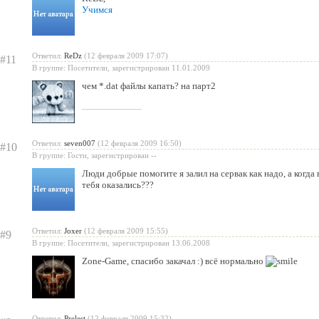
Учимся
Ответил:
ReDz
(12 февраля 2009 17:07)
#11
В группе: Посетители, зарегистрирован 11.01.2009
чем *.dat файлы капать? на парт2
______________
Ответил:
seven007
(12 февраля 2009 16:50)
#10
В группе: Гости, зарегистрирован --
Люди добрые помогите я залил на сервак как надо, а когда
тебя оказались???
Ответил:
Joxer
(12 февраля 2009 15:55)
#9
В группе: Посетители, зарегистрирован 13.06.2008
Zone-Game, спасибо закачал :) всё нормально
Ответил:
Prelest
(12 февраля 2009 15:32)