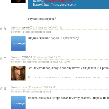
Пароль:
www.zone-game.info
Взято©:http://www.google.com/
трудно посмотреть?
Ответил:
seven007
(13 февраля 2009 07:15)
#18
В группе: Гости, зарегистрирован --
Люди а скажите пароль к архиватору?
Ответил:
CEPEGA
(12 февраля 2009 23:03)
#17
В группе: Посетители, зарегистрирован 7.11.2008
Эти шмотки под любую сборку катят, у мя даж на ИТ раб
______________
Все в жизни взаимосвязано : живешь - хочется выпить, выпил - хоче
Ответил:
tirax
(12 февраля 2009 19:19)
#16
В группе: Гости, зарегистрирован --
просто скока раз не пробовал шмотку ставить , неразу не 