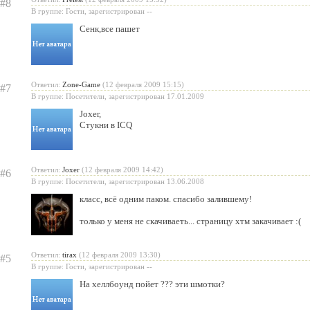
#8
В группе: Гости, зарегистрирован --
Сенк,все пашет
Ответил:
Zone-Game
(12 февраля 2009 15:15)
#7
В группе: Посетители, зарегистрирован 17.01.2009
Joxer
,
Стукни в ICQ
Ответил:
Joxer
(12 февраля 2009 14:42)
#6
В группе: Посетители, зарегистрирован 13.06.2008
класс, всё одним паком. спасибо залившему!
только у меня не скачиваеть... страницу хтм закачивает :(
Ответил:
tirax
(12 февраля 2009 13:30)
#5
В группе: Гости, зарегистрирован --
На хеллбоунд пойет ??? эти шмотки?