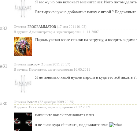
Я ввожу но оно включает мнеинтернет. Ичто потом делать
Етот архив нужно добавить в папку с игрой ? Подскажыте
Ответил:
PROGRAMMATOR
(17 мая 2011 01:02)
#32
В группе: Администраторы, зарегистрирован 11.11.2007
Пароль указан возле ссылки на загрузку, а вводить видимо т
Ответил:
maxnow
(16 мая 2011 23:57)
#31
В группе: Посетители, зарегистрирован 16.05.2011
Я не понимаю какой нущен пароль и куда ето всё пихать 
Ответил:
benom
(22 декабря 2009 20:25)
#30
В группе: Посетители, зарегистрирован 22.12.2009
напишите как ей пользоватся плиз
я не знаю куда её пихать, подскажите плиз