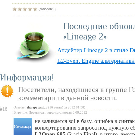
(голосов: 0)
Последние обнов
«Lineage 2»
Апдейтер Lineage 2 в стиле D
L2-Event Engine альтернативн
Lineage II Classic
Информация
«Lineage II: Truly Free» — п
Посетители, находящиеся в группе
Г
бесплатную модель
комментарии в данной новости.
«Испеки свою любовь» — пра
Ответил:
therapysession
(16 сентября 2012 01:38)
#16
Святого Валентина
В группе: Посетители, зарегистрирован 6.08.2012
не заливается sql в базу. ошибка в синта
конвертирования запроса под нужную сб
L2Open.685
Gracia Final). в итоге, вмес