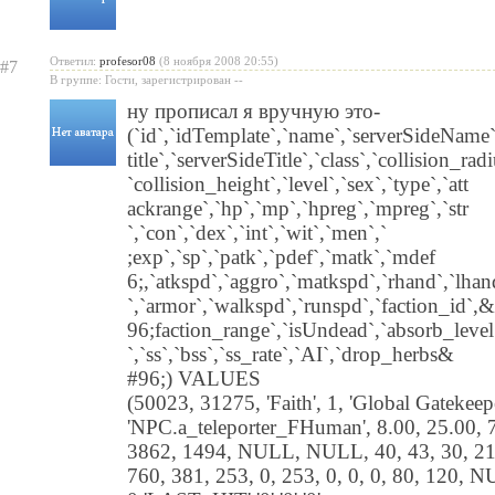
Ответил:
profesor08
(8 ноября 2008 20:55)
#7
В группе: Гости, зарегистрирован --
ну прописал я вручную это-
(`id`,`idTemplate`,`name`,`serverSideName`
title`,`serverSideTitle`,`class`,`collision_radi
`collision_height`,`level`,`sex`,`type`,`att
ackrange`,`hp`,`mp`,`hpreg`,`mpreg`,`str
`,`con`,`dex`,`int`,`wit`,`men`,`
;exp`,`sp`,`patk`,`pdef`,`matk`,`mdef
6;,`atkspd`,`aggro`,`matkspd`,`rhand`,`lhan
`,`armor`,`walkspd`,`runspd`,`faction_id`,
96;faction_range`,`isUndead`,`absorb_level
`,`ss`,`bss`,`ss_rate`,`AI`,`drop_herbs&
#96;) VALUES
(50023, 31275, 'Faith', 1, 'Global Gatekeepe
'NPC.a_teleporter_FHuman', 8.00, 25.00, 70,
3862, 1494, NULL, NULL, 40, 43, 30, 21,
760, 381, 253, 0, 253, 0, 0, 0, 80, 120,