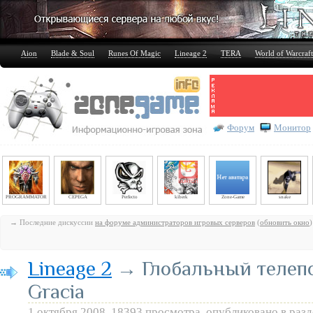
Aion
Blade & Soul
Runes Of Magic
Lineage 2
TERA
World of Warcraft
Форум
Монитор
PROGRAMMATOR
CEPEGA
Perfecto
kiberk
Zone-Game
snake
→ Последние дискуссии
на форуме администраторов игровых серверов
(
обновить окно
)
Lineage 2
→ Глобальный телепо
Gracia
1 октября 2008, 18393 просмотра, опубликовано в раз