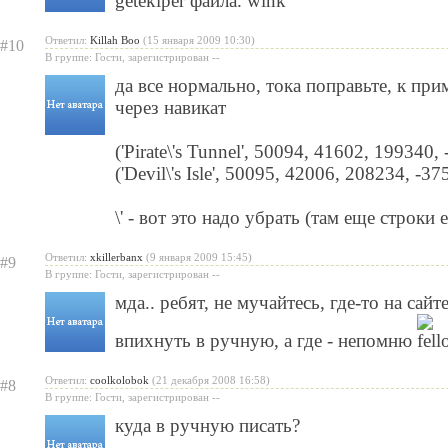
getekiper файла.
Ответил:
Killah Boo
(15 января 2009 10:30)
#10
В группе: Гости, зарегистрирован --
да все нормально, тока поправьте, к прим
через навикат
('Pirate\'s Tunnel', 50094, 41602, 199340,
('Devil\'s Isle', 50095, 42006, 208234, -37
\' - вот это надо убрать (там еще строки 
Ответил:
xkillerbanx
(9 января 2009 15:45)
#9
В группе: Гости, зарегистрирован --
мда.. ребят, не мучайтесь, где-то на сай
впихнуть в ручную, а где - непомню
Ответил:
coolkolobok
(21 декабря 2008 16:58)
#8
В группе: Гости, зарегистрирован --
куда в ручную писать?