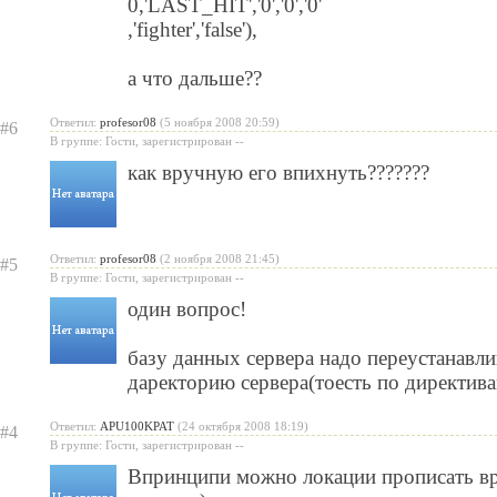
0,'LAST_HIT','0','0','0'
,'fighter','false'),
а что дальше??
Ответил:
profesor08
(5 ноября 2008 20:59)
#6
В группе: Гости, зарегистрирован --
как вручную его впихнуть???????
Ответил:
profesor08
(2 ноября 2008 21:45)
#5
В группе: Гости, зарегистрирован --
один вопрос!
базу данных сервера надо переустанавли
даректорию сервера(тоесть по директива
Ответил:
APU100KPAT
(24 октября 2008 18:19)
#4
В группе: Гости, зарегистрирован --
Впринципи можно локации прописать вр