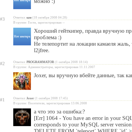
можно :)
Ответил:
кам
(18 октября 2008 04:28)
#3
В группе: Гости, зарегистрирован --
Хороший гейткипер, правда вручную при
проблема :)
Не телепортит на локации камаеля жаль, 
l2jfree.
Ответил:
PROGRAMMATOR
(1 октября 2008 18:14)
#2
В группе: Администраторы, зарегистрирован 11.11.2007
Joxer
, вы вручную вбейте данные, так ка
Ответил:
Joxer
(1 октября 2008 17:45)
#1
В группе: Посетители, зарегистрирован 13.06.2008
а что это за ошибка:?
[Err] 1064 - You have an error in your SQL
corresponds to your MySQL server version f
'DELETE FROM `teleport` WHERE `id` >= 