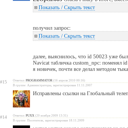
Показать / Скрыть текст
получил запрос:
Показать / Скрыть текст
далее, выяснилось, что id 50023 уже бы
Navicat табличка custom_npc: поменял id
я новичек, почти все делал методом тык
Ответил:
PROGRAMMATOR
(16 апреля 2010 00:16)
#15
В группе: Администраторы, зарегистрирован 11.11.2007
Исправлены ссылки на Глобальный телепо
Ответил:
PUXX
(20 ноября 2009 13:31)
#14
В группе: Посетители, зарегистрирован 18.11.2009