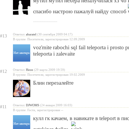
мутил мутил нехера непалучилася хз чо 
спасибо настрою пажалуй найду способ
______________
Ответил:
abaratel
(30 сентября 2009 04:17)
#13
В группе: Посетители, зарегистрирован 12.09.2009
voz'mite rabochi sql fail teleporta i prosto
teleporta i zalevaite
Ответил:
Heon
(29 марта 2009 19:59)
#12
В группе: Посетители, зарегистрирован 19.02.2009
Блин перезалейте
Ответил:
DJWOMS
(24 января 2009 16:03)
#11
В группе: Гости, зарегистрирован --
кулл гк качаем, в навикате в teleport в п