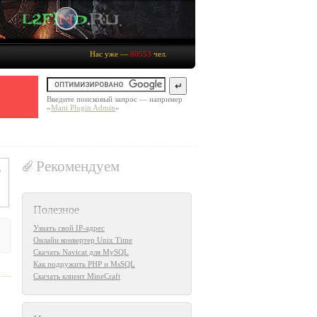
Нас уже —
60553
чел.
Введите поисковый запрос — например
«
Mani Plugin Admin
»
Рекомендуем
Полезное
Узнать свой IP-адрес
Онлайн конвертер Unix Time
Скачать Navicat для MySQL
Как подружить PHP и MsSQL
Скачать клиент MineCraft