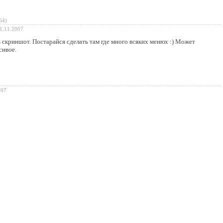
54)
1.11.2007
ь скриншот. Постарайся сделать там где много всяких менюх :) Может
сивое.
007