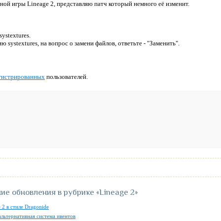
ной игры Lineage 2, представляю патч который немного её изменит.
ystextures.
ю systextures, на вопрос о замени файлов, ответьте - "Заменить".
гистрированных
пользователей.
ие обновления в рубрике
«Lineage 2»
 2 в стиле Dragonide
альтернативная система ивентов