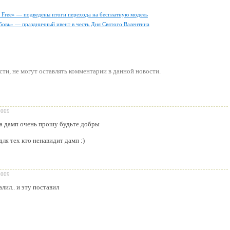
ly Free» — подведены итоги перехода на бесплатную модель
бовь» — праздничный ивент в честь Дня Святого Валентина
сти
, не могут оставлять комментарии в данной новости.
2009
на дамп очень прошу будьте добры
для тех кто ненавидит дамп :)
2009
лил.. и эту поставил