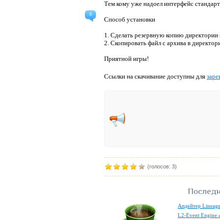
Тем кому уже надоел интерфейс стандарт
8
Способ установки
1. Сделать резервную копию директории s
2. Скопировать файл с архива в директори
Приятной игры!
Ссылки на скачивание доступны для
заре
(голосов: 3)
Последн
Апдейтер Lineage
L2-Event Engine 