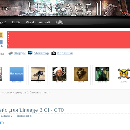
Войти
ge 2
TERA
World of Warcraft
Форум
Монитор
Картинки
Zone-Game
snake
HaTTaB
stas82
neo-skynet
XOPYC
 игровых серверов
(
обновить окно
)
с для Lineage 2 С1 - CT0
е
Lineage 2
→
Дополнения