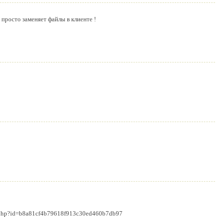
 просто заменяет файлы в клиенте !
v.php?id=b8a81cf4b79618f913c30ed460b7db97