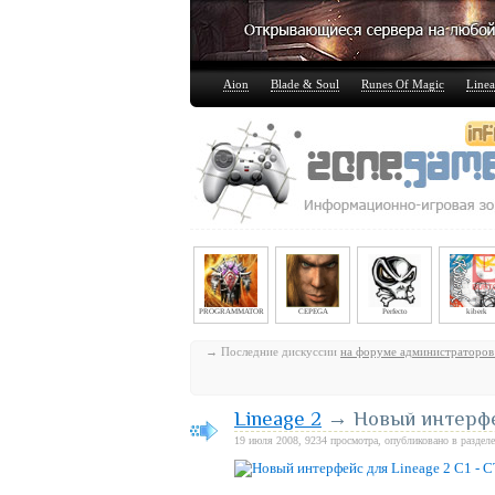
Aion
Blade & Soul
Runes Of Magic
Linea
PROGRAMMATOR
CEPEGA
Perfecto
kiberk
→ Последние дискуссии
на форуме администраторов
Lineage 2
→ Новый интерфей
19 июля 2008, 9234 просмотра, опубликовано в раздел