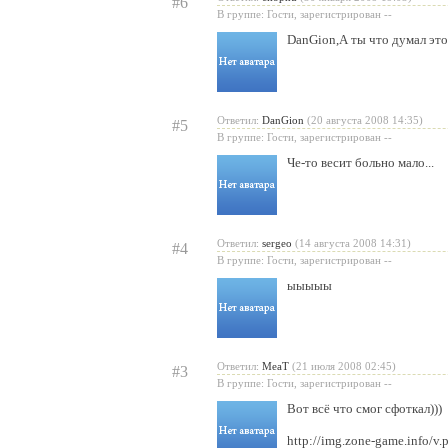
#6
В группе: Гости, зарегистрирован --
DanGion
,А ты что думал это
Ответил:
DanGion
(20 августа 2008 14:35)
#5
В группе: Гости, зарегистрирован --
Че-то весит больно мало...
Ответил:
sergeo
(14 августа 2008 14:31)
#4
В группе: Гости, зарегистрирован --
ыыыыы
Ответил:
MeaT
(21 июля 2008 02:45)
#3
В группе: Гости, зарегистрирован --
Вот всё что смог сфоткал)))
http://img.zone-game.info/