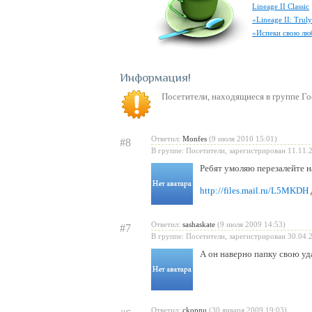
Lineage II Classic
«Lineage II: Tru
«Испеки свою лю
Информация
Посетители, находящиеся в группе
Го
Ответил:
Monfes
(9 июля 2010 15:01)
#8
В группе: Посетители, зарегистрирован 11.11.
Ребят умоляю перезалейте 
http://files.mail.ru/L5MKDH
Ответил:
sashaskate
(9 июля 2009 14:53)
#7
В группе: Посетители, зарегистрирован 30.04.
А он наверно папку свою уда
Ответил:
ckopnu
(30 января 2009 19:03)