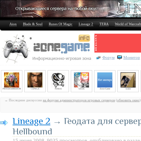
Aion
Blade & Soul
Runes Of Magic
Lineage 2
TERA
World of Warcraft
Форум
Монитор
PROGRAMMATOR
CEPEGA
Perfecto
kiberk
Zone-Game
snake
→ Последние дискуссии
на форуме администраторов игровых серверов
(
обновить окно
)
Lineage 2
→ Геодата для серверо
Hellbound
15 июня 2008, 9035 просмотров, опубликовано в разд