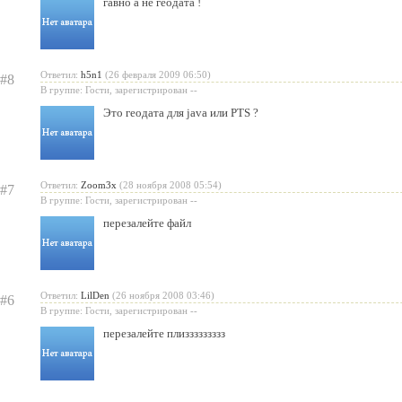
гавно а не геодата !
Ответил:
h5n1
(26 февраля 2009 06:50)
#8
В группе: Гости, зарегистрирован --
Это геодата для java или PTS ?
Ответил:
Zoom3x
(28 ноября 2008 05:54)
#7
В группе: Гости, зарегистрирован --
перезалейте файл
Ответил:
LilDen
(26 ноября 2008 03:46)
#6
В группе: Гости, зарегистрирован --
перезалейте плиззззззззз