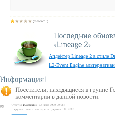
(голосов: 8)
Последние обнов
«Lineage 2»
Апдейтер Lineage 2 в стиле D
L2-Event Engine альтернативн
Lineage II Classic
Информация
«Lineage II: Truly Free» — п
Посетители, находящиеся в группе
Г
бесплатную модель
комментарии в данной новости.
«Испеки свою любовь» — пра
Ответил:
maksutkas1
(22 июня 2009 00:06)
#9
Святого Валентина
В группе: Посетители, зарегистрирован 9.05.2009