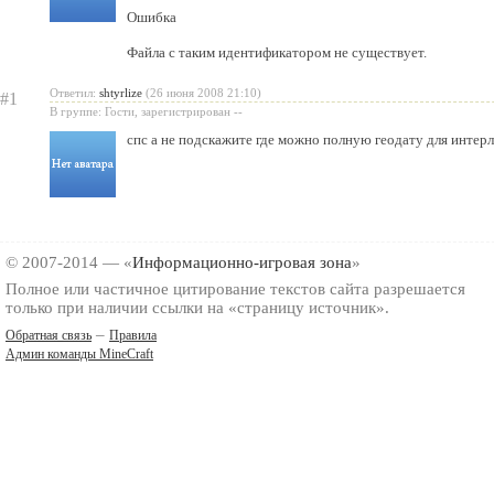
Ошибка
Файла с таким идентификатором не существует.
Ответил:
shtyrlize
(26 июня 2008 21:10)
#1
В группе: Гости, зарегистрирован --
спс а не подскажите где можно полную геодату для интер
© 2007-2014 — «
Информационно-игровая зона
»
Полное или частичное цитирование текстов сайта разрешается
только при наличии ссылки на «страницу источник».
–
Обратная связь
Правила
Админ команды MineCraft