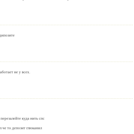
 дипозите
аботает не у всех.
 перезалейте куда нить спс
л че то депозит глюканил