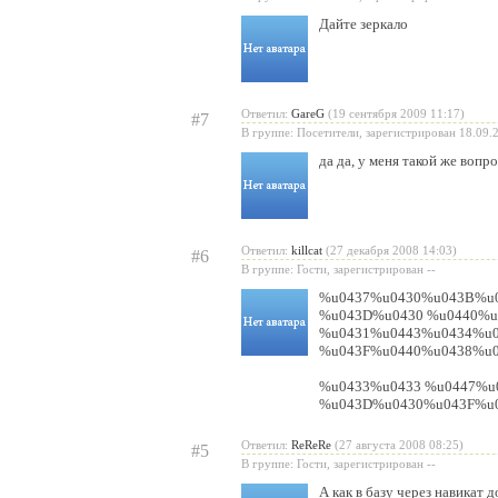
Дайте зеркало
Ответил:
GareG
(19 сентября 2009 11:17)
#7
В группе: Посетители, зарегистрирован 18.09.
да да, у меня такой же вопро
Ответил:
killcat
(27 декабря 2008 14:03)
#6
В группе: Гости, зарегистрирован --
%u0437%u0430%u043B%u0
%u043D%u0430 %u0440%u
%u0431%u0443%u0434%u0
%u043F%u0440%u0438%u
%u0433%u0433 %u0447%u
%u043D%u0430%u043F%u0
Ответил:
ReReRe
(27 августа 2008 08:25)
#5
В группе: Гости, зарегистрирован --
А как в базу через навикат д