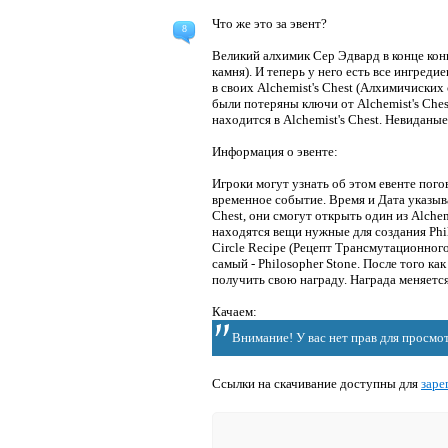
Что же это за эвент?
8
Великий алхимик Сер Эдвард в конце кон
камня). И теперь у него есть все ингреди
в своих Alchemist's Chest (Алхимичиских
были потеряны ключи от Alchemist's Ches
находится в Alchemist's Chest. Невиданые
Информация о эвенте:
Игроки могут узнать об этом евенте погов
временное событие. Время и Дата указыва
Chest, они смогут открыть один из Alchemi
находятся вещи нужные для создания Phi
Circle Recipe (Рецепт Трансмутационного
самый - Philosopher Stone. После того ка
получить свою награду. Награда меняется 
Качаем:
Внимание! У вас нет прав для просмот
Ссылки на скачивание доступны для
заре