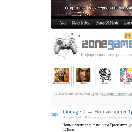
Aion
Blade & Soul
Runes Of Magic
Linea
PROGRAMMATOR
CEPEGA
Perfecto
kiberk
→ Последние дискуссии
на форуме администраторов
Lineage 2
→ Новый эвент Т
19 апреля 2008, 14516 просмотров, опубликовано в ра
Новый эвент под названием Трансмутация
L2Emu.