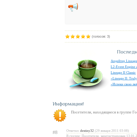
(голосов: 3)
Последн
Апдейтер Lineage
L2-Event Engine 
Lineage II Classic
«Lineage II: Tru
«Испеки свою лю
Информация
Посетители, находящиеся в группе
Го
Ответил:
destiny32
(29 января 2011 03:08)
#8
В группе: Посетители, зарегистрирован 13.01.