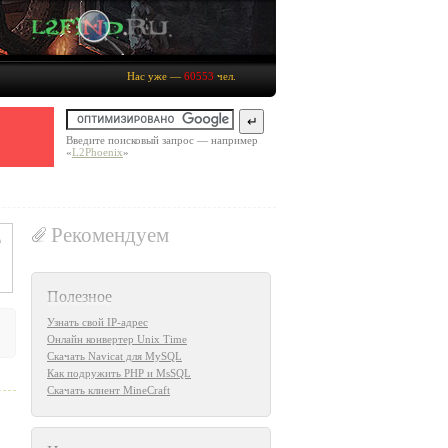
Нас уже —
60553
чел.
Введите поисковый запрос — например
«
L2Phoenix
»
Рекомендуем
Полезное
Узнать свой IP-адрес
Онлайн конвертер Unix Time
Скачать Navicat для MySQL
Как подружить PHP и MsSQL
Скачать клиент MineCraft