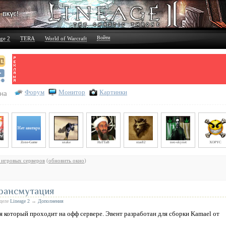
Войти
ge 2
TERA
World of Warcraft
Форум
Монитор
Картинки
Zone-Game
snake
HaTTaB
stas82
neo-skynet
XOPYC
 игровых серверов
(
обновить окно
)
рансмутация
зделе
Lineage 2
→
Дополнения
 который проходит на офф сервере. Эвент разработан для сборки Kamael от