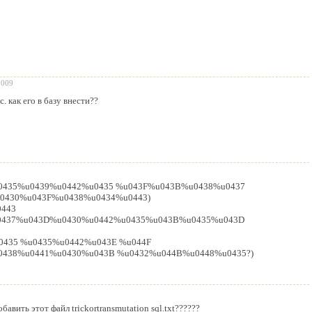
2009
с. как его в базу внести??
435%u0439%u0442%u0435 %u043F%u043B%u0438%u0437
0430%u043F%u0438%u0434%u0443)
443
0437%u043D%u0430%u0442%u0435%u043B%u0435%u043D
0435 %u0435%u0442%u043E %u044F
438%u0441%u0430%u043B %u0432%u044B%u0448%u0435?)
обавить этот файл trickortransmutation sql.txt??????