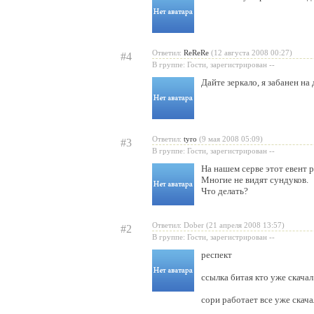
Ответил:
ReReRe
(12 августа 2008 00:27)
#4
В группе: Гости, зарегистрирован --
Дайте зеркало, я забанен на
Ответил:
tyro
(9 мая 2008 05:09)
#3
В группе: Гости, зарегистрирован --
На нашем серве этот евент р
Многие не видят сундуков.
Что делать?
Ответил: Dober (21 апреля 2008 13:57)
#2
В группе: Гости, зарегистрирован --
респект
ссылка битая кто уже скачал
сори работает все уже скача