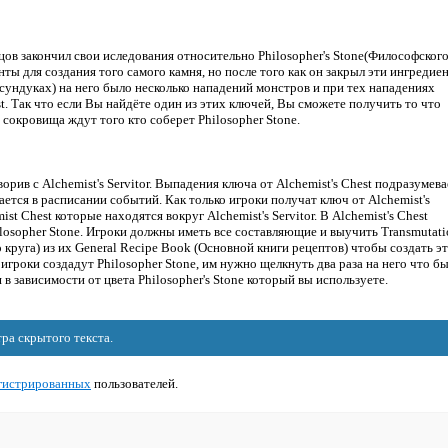
цов закончил свои иследования относительно Philosopher's Stone(Философског
енты для создания того самого камня, но после того как он закрыл эти ингредие
 сундуках) на него было несколько нападений монстров и при тех нападениях
t. Так что если Вы найдёте один из этих ключей, Вы сможете получить то что
 сокровища ждут того кто соберет Philosopher Stone.
орив с Alchemist's Servitor. Выпадения ключа от Alchemist's Chest подразумева
ется в расписании событий. Как только игроки получат ключ от Alchemist's
st Chest которые находятся вокруг Alchemist's Servitor. В Alchemist's Chest
losopher Stone. Игроки должны иметь все составляющие и выучить Тransmutati
 круга) из их General Recipe Book (Основной книги рецептов) чтобы создать э
к игроки создадут Philosopher Stone, им нужно щелкнуть два раза на него что б
в зависимости от цвета Philosopher's Stone который вы используете.
ра скрытого текста.
гистрированных
пользователей.