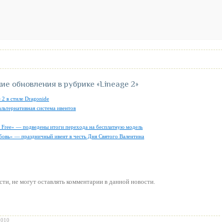
ие обновления в рубрике
«Lineage 2»
 2 в стиле Dragonide
альтернативная система ивентов
ly Free» — подведены итоги перехода на бесплатную модель
бовь» — праздничный ивент в честь Дня Святого Валентина
сти
, не могут оставлять комментарии в данной новости.
2010