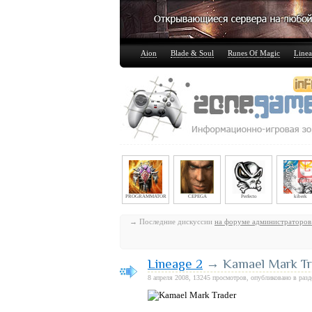
Aion
Blade & Soul
Runes Of Magic
Linea
PROGRAMMATOR
CEPEGA
Perfecto
kiberk
→ Последние дискуссии
на форуме администраторов
Lineage 2
→ Kamael Mark Tr
8 апреля 2008, 13245 просмотров, опубликовано в раз