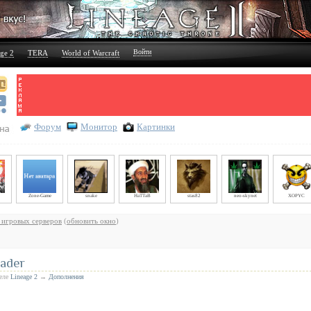
Войти
ge 2
TERA
World of Warcraft
Форум
Монитор
Картинки
Zone-Game
snake
HaTTaB
stas82
neo-skynet
XOPYC
 игровых серверов
(
обновить окно
)
ader
деле
Lineage 2
→
Дополнения