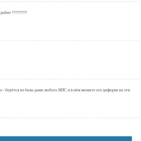
абит !!!!!!!!!!!!
то - берётся из базы дамп любого НПС и в нём меняете его циферки на эти