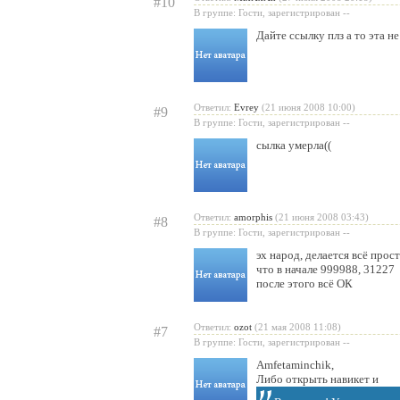
#10
В группе: Гости, зарегистрирован --
Дайте ссылку плз а то эта не р
Ответил:
Evrey
(21 июня 2008 10:00)
#9
В группе: Гости, зарегистрирован --
сылка умерла((
Ответил:
amorphis
(21 июня 2008 03:43)
#8
В группе: Гости, зарегистрирован --
эх народ, делается всё прос
что в начале 999988, 31227
после этого всё ОК
Ответил:
ozot
(21 мая 2008 11:08)
#7
В группе: Гости, зарегистрирован --
Amfetaminchik
,
Либо открыть навикет и