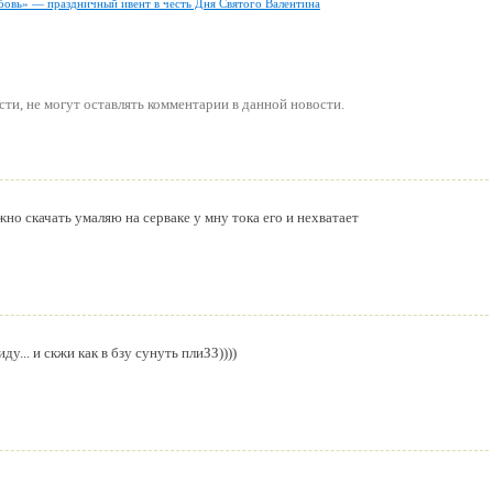
бовь» — праздничный ивент в честь Дня Святого Валентина
сти
, не могут оставлять комментарии в данной новости.
жно скачать умаляю на серваке у мну тока его и нехватает
ду... и скжи как в бзу сунуть плиЗЗ))))