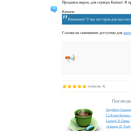
Продавец марок, для сервера Kamael. В 
16
Качаем:
Внимание! У вас нет прав для просмот
Ссылки на скачивание доступны для
заре
(голосов: 4)
Последн
Апдейтер Lineage
L2-Event Engine 
Lineage II Classic
«Lineage II: Tru