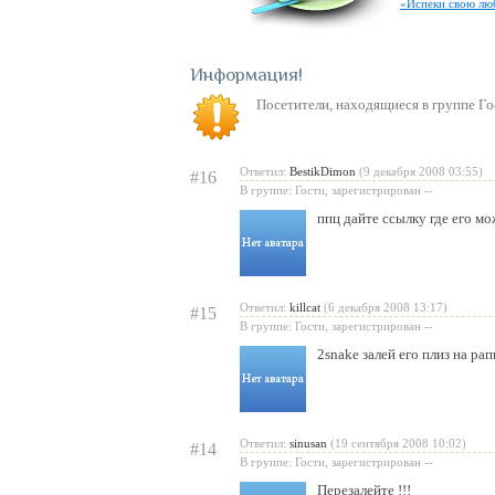
«Испеки свою лю
Информация
Посетители, находящиеся в группе
Го
Ответил:
BestikDimon
(9 декабря 2008 03:55)
#16
В группе: Гости, зарегистрирован --
ппц дайте ссылку где его мо
Ответил:
killcat
(6 декабря 2008 13:17)
#15
В группе: Гости, зарегистрирован --
2snake залей его плиз на рапи
Ответил:
sinusan
(19 сентября 2008 10:02)
#14
В группе: Гости, зарегистрирован --
Перезалейте !!!