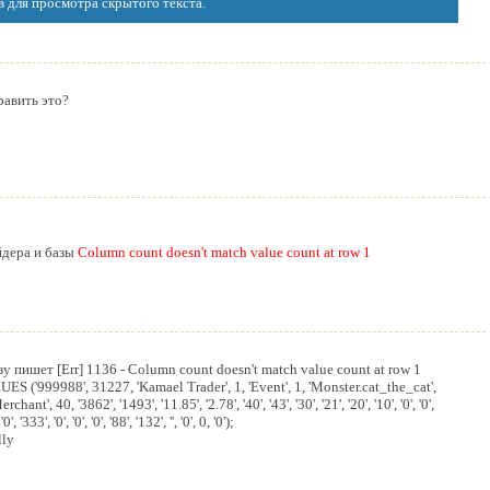
в для просмотра скрытого текста.
равить это?
йдера и базы
Column count doesn't match value count at row 1
 пишет [Err] 1136 - Column count doesn't match value count at row 1
S ('999988', 31227, 'Kamael Trader', 1, 'Event', 1, 'Monster.cat_the_cat',
rchant', 40, '3862', '1493', '11.85', '2.78', '40', '43', '30', '21', '20', '10', '0', '0',
, '333', '0', '0', '0', '88', '132', '', '0', 0, '0');
lly