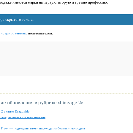
продаже имеются марки на первую, вторую и третью профессию.
ра скрытого текста.
гистрированных
пользователей.
ие обновления в рубрике
«Lineage 2»
 2 в стиле Dragonide
альтернативная система ивентов
ly Free» — подведены итоги перехода на бесплатную модель