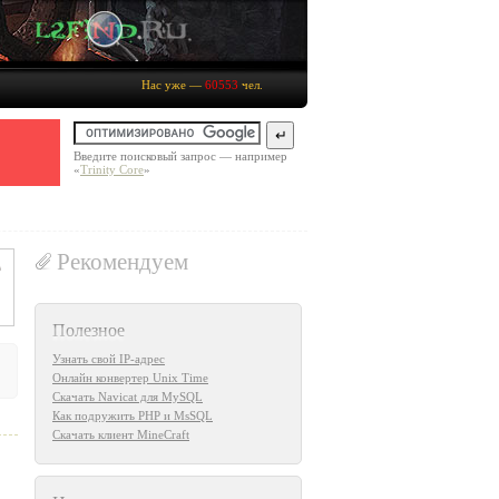
Нас уже —
60553
чел.
Введите поисковый запрос — например
«
Trinity Core
»
Рекомендуем
Полезное
Узнать свой IP-адрес
Онлайн конвертер Unix Time
Скачать Navicat для MySQL
Как подружить PHP и MsSQL
Скачать клиент MineCraft