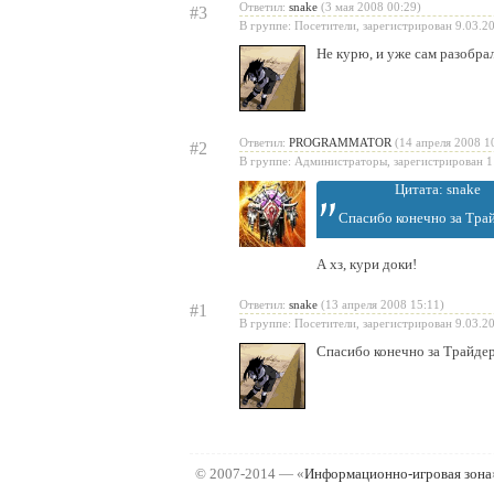
Ответил:
snake
(3 мая 2008 00:29)
#3
В группе: Посетители, зарегистрирован 9.03.2
Не курю, и уже сам разобра
Ответил:
PROGRAMMATOR
(14 апреля 2008 1
#2
В группе: Администраторы, зарегистрирован 1
Цитата: snake
Спасибо конечно за Трай
А хз, кури доки!
Ответил:
snake
(13 апреля 2008 15:11)
#1
В группе: Посетители, зарегистрирован 9.03.2
Спасибо конечно за Трайдера
© 2007-2014 — «
Информационно-игровая зона