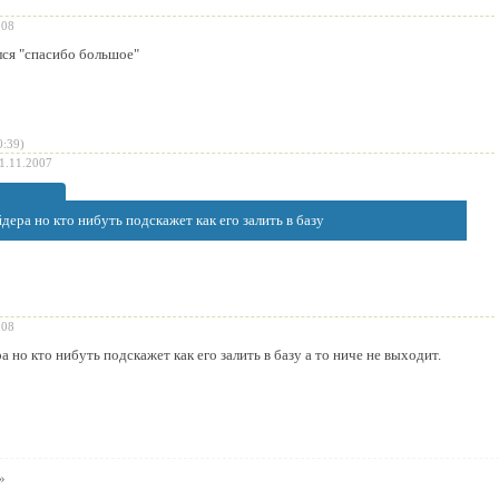
008
лся "спасибо большое"
0:39)
1.11.2007
дера но кто нибуть подскажет как его залить в базу
008
 но кто нибуть подскажет как его залить в базу а то ниче не выходит.
»