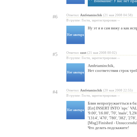
Внимание! У вас нет пра
Ответил:
Amfetaminchik
(21 мая 2008 04:58)
#6
В группе: Гости, зарегистрирован --
Ну эт я и сам вижу а как исп
Ответил:
ozot
(21 мая 2008 00:02)
#5
В группе: Гости, зарегистрирован --
Amfetaminchik
,
Нет соответствия строк тре
Ответил:
Amfetaminchik
(20 мая 2008 22:55)
#4
В группе: Гости, зарегистрирован --
Блин непрогружаетться в базу
[Err] INSERT INTO `npc` VALUE
'9.00', '16.00', '70', 'male', 'L2Me
'1314', '470', '780', '382', '278', '0'
[Msg] Finished - Unsuccessfu
Что делать подскажите!