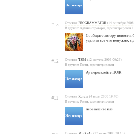
Ответил:
PROGRAMMATOR
(14 сентября 2008
#13
В группе: Администраторы, зарегистрирован 1
Сообщите автору новости, 
удалить все что ненужно, в 
Ответил:
TSBd
(12 августа 2008 00:23)
#12
В группе: Гости, зарегистрирован --
Ау перезалейте ПОЖ
Ответил:
Korvin
(4 июля 2008 19:48)
#11
В группе: Гости, зарегистрирован --
перезалейте плз
Ответил:
MixXxAn
(27 июня 2008 20:18)