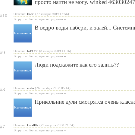
просто наити не могу.
463030247 
Ответил:
kaori
(27 января 2009 12:56)
#10
В группе: Гости, зарегистрирован --
В ведро воды набери, и залей... Системни
Ответил:
foBOSS
(8 января 2009 11:16)
#9
В группе: Гости, зарегистрирован --
Люди подскажите как его залить??
Ответил:
endu
(26 октября 2008 05:14)
#8
В группе: Гости, зарегистрирован --
Прикольние дули смотрятса очень класн
Ответил:
kola007
(29 августа 2008 21:34)
#7
В группе: Гости, зарегистрирован --