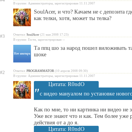
В группе: Администраторы, зарегистрирован 11.11.2007
SoulAcer
, и что? Качаем не с депозита г
как телки, хотя, может ты телка?
Ответил:
SoulAcer
(21 мая 2008 17:23)
#3
В группе: Гости, зарегистрирован --
Та ппц шо за народ пошел виложивать так
шоке
Ответил:
PROGRAMMATOR
(10 апреля 2008 09:30)
#2
В группе: Администраторы, зарегистрирован 11.11.2007
Цитата: R0ndO
с видео мануалом по установке новог
Как по мне, то ни картинка ни видео не 
Уже все знают что и как. Тем более уже 
действия от а до я.
Цитата: R0ndO