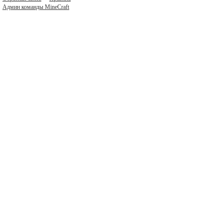
Админ команды MineCraft