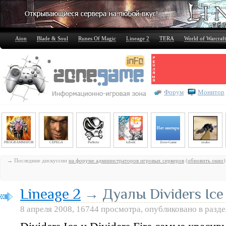
Aion
Blade & Soul
Runes Of Magic
Lineage 2
TERA
World of Warcraft
Форум
Монитор
PROGRAMMATOR
CEPEGA
Perfecto
kiberk
Zone-Game
snake
→ Последние дискуссии
на форуме администраторов игровых серверов
(
обновить окно
)
Lineage 2
→ Дуалы Dividers Ice и
8 апреля 2008, 16744 просмотра, опубликовано в разд