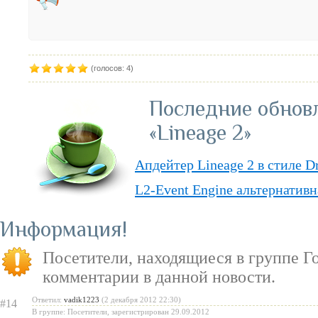
(голосов: 4)
Последние обнов
«Lineage 2»
Апдейтер Lineage 2 в стиле D
L2-Event Engine альтернативн
Lineage II Classic
Информация
«Lineage II: Truly Free» — п
Посетители, находящиеся в группе
Г
бесплатную модель
комментарии в данной новости.
«Испеки свою любовь» — пра
Ответил:
vadik1223
(2 декабря 2012 22:30)
#14
Святого Валентина
В группе: Посетители, зарегистрирован 29.09.2012