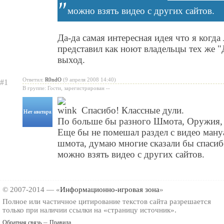
можно взять видео с других сайтов.
Да-да самая интересная идея что я когд
представил как ноют владельцы тех же "
выход.
Ответил:
R0ndO
(9 апреля 2008 14:40)
#1
В группе: Гости, зарегистрирован --
Спасибо! Классные дули.
По больше бы разного Шмота, Оружия, и т
Еще бы не помешал раздел с видео ману
шмота, думаю многие сказали бы спасиб
можно взять видео с других сайтов.
© 2007-2014 — «
Информационно-игровая зона
»
Полное или частичное цитирование текстов сайта разрешается
только при наличии ссылки на «страницу источник».
–
Обратная связь
Правила