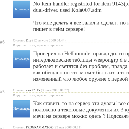
No Item handler registrited for item 9143(
dual-driver. used Kola007.adm
Что мне делать я все залил и сделал , но
пишет в гейм сервере!
Ответил:
f1re
(12 августа 2008 04:44)
#6
В группе: Гости, зарегистрирован --
Проверил на Hellbounde, правда долго 
интерлюдовские таблицы weapongrp d в х
работает и светятся без проблем, правда 
как обещано но это может быть изза того
измененный что любое оружие с первой 
Ответил:
alex12315
(3 июля 2008 00:37)
#5
В группе: Гости, зарегистрирован --
Как ставить то на сервер эти дуалы! все 
положено а текстовые документы их 3 ку
мечи на сервере можно одеть ? Подскажи
Ответил:
PROGRAMMATOR
(23 мая 2008 08:01)
#4