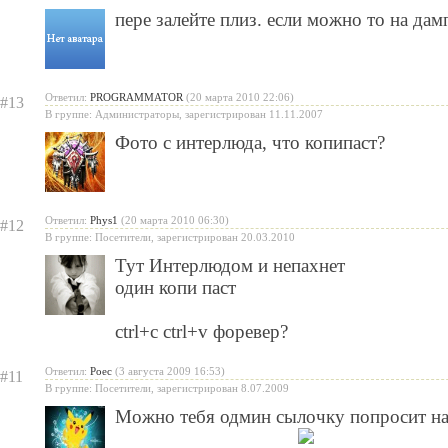
пере залейте плиз. если можно то на дам
Ответил:
PROGRAMMATOR
(20 марта 2010 22:06)
#13
В группе: Администраторы, зарегистрирован 11.11.2007
Фото с интерлюда, что копипаст?
Ответил:
Phys1
(20 марта 2010 06:30)
#12
В группе: Посетители, зарегистрирован 20.03.2010
Тут Интерлюдом и непахнет
один копи паст
ctrl+c ctrl+v форевер?
Ответил:
Poec
(3 августа 2009 16:53)
#11
В группе: Посетители, зарегистрирован 8.07.2009
Можно тебя одмин сылочку попросит на