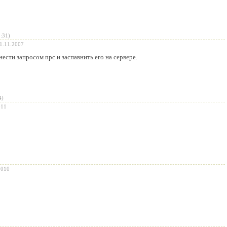
:31)
1.11.2007
нести запросом npc и заспавнить его на сервере.
4)
011
2010