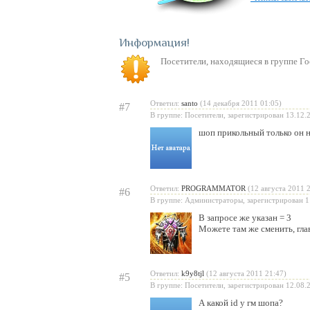
Информация
Посетители, находящиеся в группе
Го
Ответил:
santo
(14 декабря 2011 01:05)
#7
В группе: Посетители, зарегистрирован 13.12.
шоп прикольный только он н
Ответил:
PROGRAMMATOR
(12 августа 2011 
#6
В группе: Администраторы, зарегистрирован 1
В запросе же указан = 3
Можете там же сменить, гла
Ответил:
k9y8tjl
(12 августа 2011 21:47)
#5
В группе: Посетители, зарегистрирован 12.08.
А какой id у гм шопа?