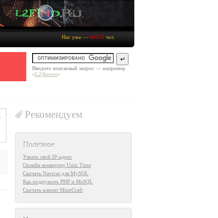
Нас уже —
60553
чел.
Введите поисковый запрос — например
«
L2jServer
»
Рекомендуем
Полезное
Узнать свой IP-адрес
Онлайн конвертер Unix Time
Скачать Navicat для MySQL
Как подружить PHP и MsSQL
Скачать клиент MineCraft