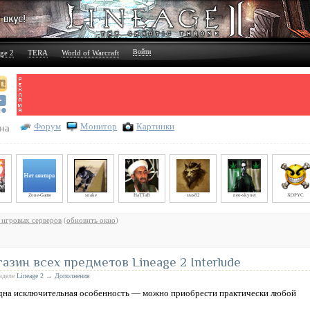
Войти
ge 2
TERA
World of Warcraft
Форум
Монитор
Картинки
Zone-Game
snake
HaTTaB
stas82
neo-skynet
XOPYC
 игровых серверов
(
обновить окно
)
зин всех предметов Lineage 2 Interlude
азделе
Lineage 2
→
Дополнения
ь одна исключительная особенность — можно приобрести практически любой