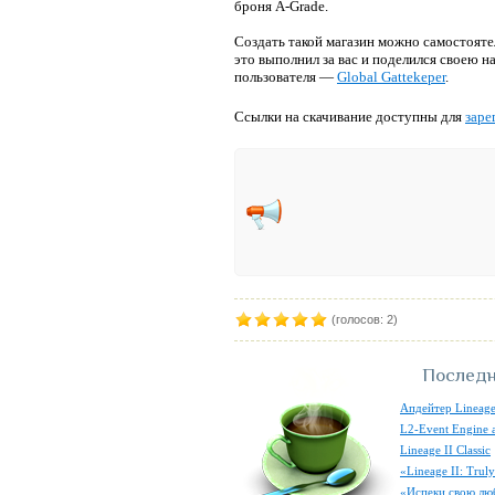
броня A-Grade.
Создать такой магазин можно самостояте
это выполнил за вас и поделился своею н
пользователя —
Global Gattekeper
.
Ссылки на скачивание доступны для
заре
(голосов: 2)
Последн
Апдейтер Lineage
L2-Event Engine 
Lineage II Classic
«Lineage II: Tru
«Испеки свою лю