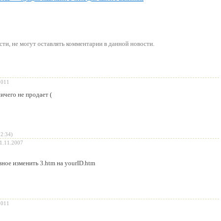
сти
, не могут оставлять комментарии в данной новости.
2011
ичего не продает (
22:34)
1.11.2007
вное изменить 3.htm на yourID.htm
2011