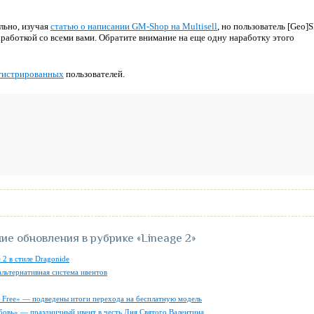
льно, изучая
статью о написании GM-Shop на Multisell
, но пользователь [Geo]
аработкой со всеми вами. Обратите внимание на еще одну наработку этого
гистрированных
пользователей.
ие обновления в рубрике
«Lineage 2»
 2 в стиле Dragonide
альтернативная система ивентов
ly Free» — подведены итоги перехода на бесплатную модель
бовь» — праздничный ивент в честь Дня Святого Валентина