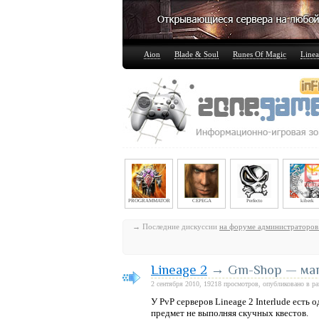
Aion
Blade & Soul
Runes Of Magic
Linea
PROGRAMMATOR
CEPEGA
Perfecto
kiberk
→ Последние дискуссии
на форуме администраторов
Lineage 2
→ Gm-Shop — мага
2 сентября 2010, 19218 просмотров, опубликовано в р
У PvP серверов Lineage 2 Interlude ест
предмет не выполняя скучных квестов.