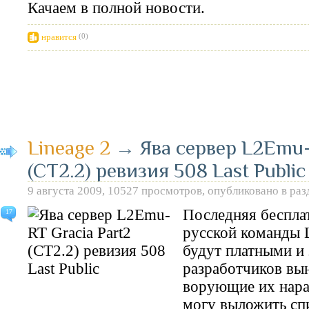
Качаем в полной новости.
нравится
(0)
Lineage 2
→
Ява сервер L2Emu-
(CT2.2) ревизия 508 Last Public
9 августа 2009, 10527 просмотров, опубликовано в ра
Последняя беспла
17
русской команды 
будут платными и
разработчиков вы
ворующие их нара
могу выложить спи