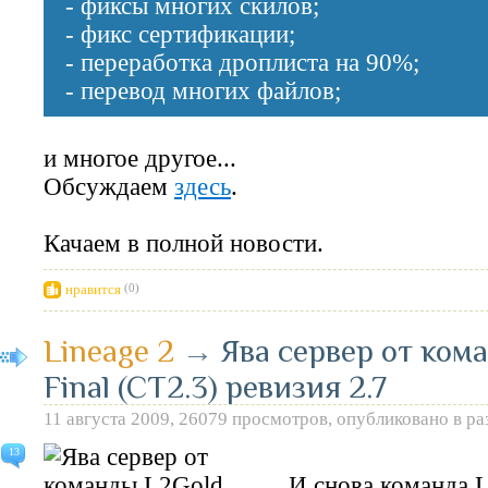
- фиксы многих скилов;
- фикс сертификации;
- переработка дроплиста на 90%;
- перевод многих файлов;
и многое другое...
Обсуждаем
здесь
.
Качаем в полной новости.
нравится
(0)
Lineage 2
→
Ява сервер от ком
Final (CT2.3) ревизия 2.7
11 августа 2009, 26079 просмотров, опубликовано в р
13
И снова команда 