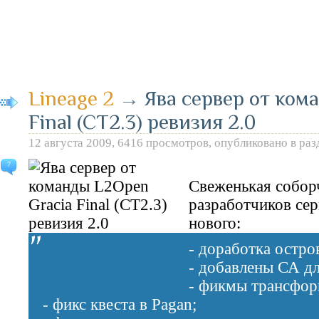
Lineage 2
→
Ява сервер от ком
Final (CT2.3) ревизия 2.0
12 августа 2009, 6416 просмотров, опубликовано в ра
7
Свеженькая собор
разработчиков сер
нового:
- доработка остро
- добавлены СА дл
- фикмы трансфор
- фикс квеста в Pagan;