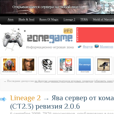
Aion
Blade & Soul
Runes Of Magic
Lineage 2
TERA
World of Warcraft
Форум
Монитор
PROGRAMMATOR
CEPEGA
Perfecto
kiberk
Zone-Game
snake
→ Последние дискуссии
на форуме администраторов игровых серверов
(
обновить окно
)
Lineage 2
→
Ява сервер от ком
(CT2.3) ревизия 2.0.6
6 сентября 2009, 7976 просмотров, опубликовано в ра