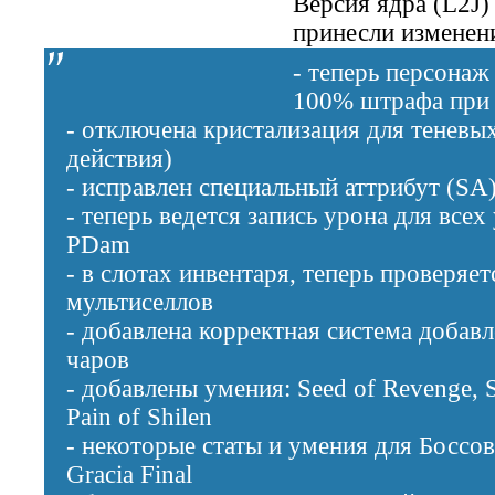
Версия ядра (L2J)
принесли изменен
- теперь персонаж
100% штрафа при
- отключена кристализация для теневы
действия)
- исправлен специальный аттрибут (SA)
- теперь ведется запись урона для все
PDam
- в слотах инвентаря, теперь проверяе
мультиселлов
- добавлена корректная система добав
чаров
- добавлены умения: Seed of Revenge, Sp
Pain of Shilen
- некоторые статы и умения для Боссо
Gracia Final