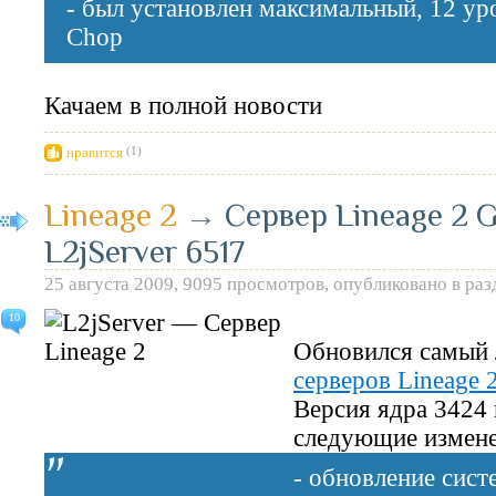
- был установлен максимальный, 12 ур
Chop
Качаем в полной новости
нравится
(1)
Lineage 2
→
Сервер Lineage 2 Gr
L2jServer 6517
25 августа 2009, 9095 просмотров, опубликовано в ра
10
Обновился самый
серверов Lineage 
Версия ядра 3424 
следующие измене
- обновление систе