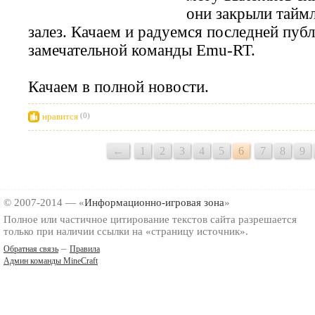
они закрыли таймл
залез. Качаем и радуемся последней пуб
замечательной команды Emu-RT.
Качаем в полной новости.
нравится
(0)
←
1
2
3
4
5
6
7
8
9
© 2007-2014 — «
Информационно-игровая зона
»
Полное или частичное цитирование текстов сайта разрешается
только при наличии ссылки на «страницу источник».
–
Обратная связь
Правила
Админ команды MineCraft