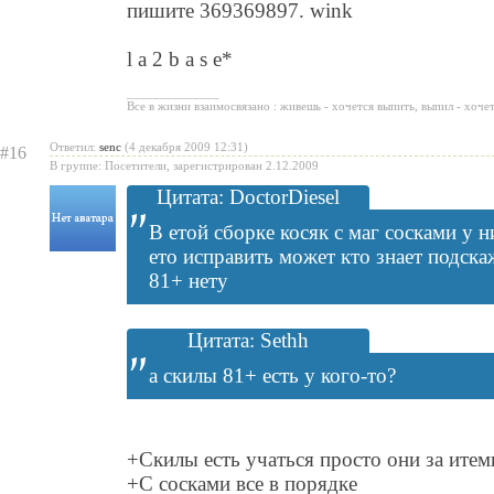
пишите 369369897.
l a 2 b a s e*
______________
Все в жизни взаимосвязано : живешь - хочется выпить, выпил - хоче
Ответил:
senc
(4 декабря 2009 12:31)
#16
В группе: Посетители, зарегистрирован 2.12.2009
Цитата: DoctorDiesel
В етой сборке косяк с маг сосками у н
ето исправить может кто знает подска
81+ нету
Цитата: Sethh
а скилы 81+ есть у кого-то?
+Скилы есть учаться просто они за ите
+С сосками все в порядке