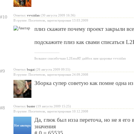
Ответил:
vvvzidan
(30 августа 2009 16:36)
#10
В группе: Посетители, зарегистрирован 13.03.2009
плиз скажите почему проект закрыли вс
подскажите плиз как свами списаться 
______________
Большое спасибочьки L2EmuRT дайбох вам здоровье vvvzidan
Ответил:
bugai
(26 августа 2009 09:55)
#9
В группе: Посетители, зарегистрирован 24.09.2008
Зборка супер советую как помне одна и
Ответил:
buster
(19 августа 2009 15:25)
#8
В группе: Посетители, зарегистрирован 10.12.2008
Да, глюк был изза переточа, но не я его 
значения
# 0 = 65535