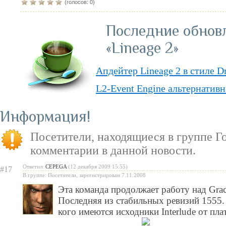
(голосов: 0)
Последние обнов
«Lineage 2»
Апдейтер Lineage 2 в стиле D
L2-Event Engine альтернативн
Lineage II Classic
Информация
«Lineage II: Truly Free» — п
Посетители, находящиеся в группе
Г
бесплатную модель
комментарии в данной новости.
«Испеки свою любовь» — пра
Ответил:
CEPEGA
(12 декабря 2009 15:55)
#17
Святого Валентина
В группе: Посетители, зарегистрирован 7.11.2008
Эта команда продолжает работу над Grac
Последняя из стабильных ревизий 1555.
кого имеются исходники Interlude от пл