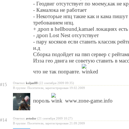
- Геодвиг отсутствует по моему,как не к
- Камалока не работает
- Некоторые нпц такие как и кама пишут 
требованием нпц.
+ дроп в hellbound,kamael локациях есть 
- дроп Lost Nest отсутствует
- пару косяков если ставить классик рей
и.д
Сборка подойдет на пвп сервер с рейтам
Изза гео двига не советую ставить в мас
что не так поправте.
Ответил:
koljan88
(22 сентября 2009 09:35)
#15
В группе: Посетители, зарегистрирован 19.02.2009
пороль
www.zone-game.info
Ответил:
avtodor
(21 сентября 2009 10:27)
#14
В группе: Посетители, зарегистрирован 21.09.2009