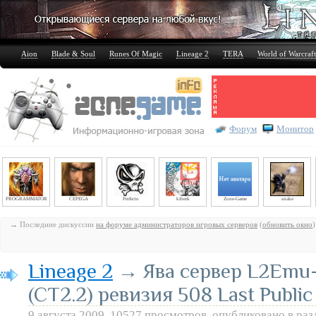
Aion
Blade & Soul
Runes Of Magic
Lineage 2
TERA
World of Warcraft
Форум
Монитор
PROGRAMMATOR
CEPEGA
Perfecto
kiberk
Zone-Game
snake
→ Последние дискуссии
на форуме администраторов игровых серверов
(
обновить окно
)
Lineage 2
→ Ява сервер L2Emu-R
(CT2.2) ревизия 508 Last Public
9 августа 2009, 10527 просмотров, опубликовано в ра