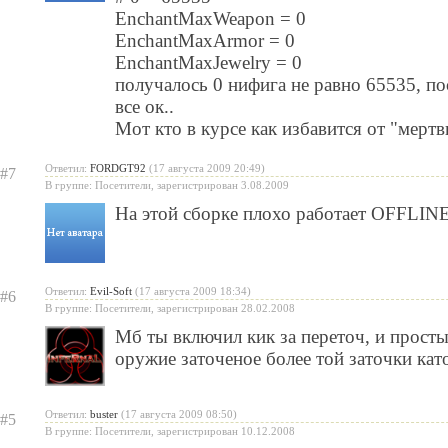
EnchantMaxWeapon = 0
EnchantMaxArmor = 0
EnchantMaxJewelry = 0
получалось 0 нифига не равно 65535, по
все ок..
Мот кто в курсе как избавится от "мерт
Ответил:
FORDGT92
(17 августа 2009 20:49)
#7
В группе: Посетители, зарегистрирован 3.08.2009
На этой сборке плохо работает OFFLIN
Ответил:
Evil-Soft
(17 августа 2009 18:34)
#6
В группе: Посетители, зарегистрирован 28.02.2008
Мб ты включил кик за переточ, и прост
оружие заточеное более той заточки кат
Ответил:
buster
(17 августа 2009 08:50)
#5
В группе: Посетители, зарегистрирован 10.12.2008