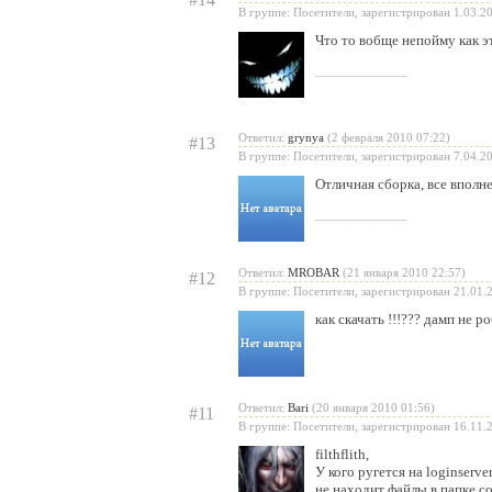
В группе: Посетители, зарегистрирован 1.03.2
Что то вобще непойму как эту
______________
Ответил:
grynya
(2 февраля 2010 07:22)
#13
В группе: Посетители, зарегистрирован 7.04.2
Отличная сборка, все вполне
______________
Ответил:
MROBAR
(21 января 2010 22:57)
#12
В группе: Посетители, зарегистрирован 21.01.
как скачать !!!??? дамп не ро
Ответил:
Bari
(20 января 2010 01:56)
#11
В группе: Посетители, зарегистрирован 16.11.
filthflith
,
У кого ругется на loginserver
не находит файлы в папке co