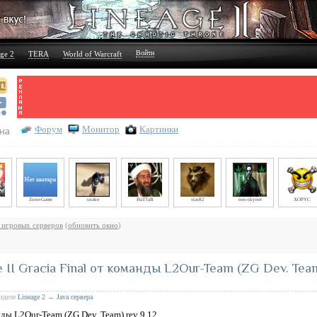
Войти
ge 2
TERA
World of Warcraft
Форум
Монитор
Картинки
Zone-Game
snake
HaTTaB
stas82
neo-skynet
XOPYC
 игровых серверов
(
обновить окно
)
II Gracia Final от команды L2Our-Team (ZG Dev. Tea
азделе
Lineage 2
→
Java сервера