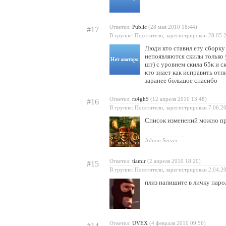
Ответил:
Public
(28 мая 2010 18:44)
#17
В группе: Посетители, зарегистрирован 28.05.
Люди кто ставил ету сборку 
непоявляются скилы только у
шт) с уровнем скила 65к и ск
кто знает как исправить отпи
заранее большое спасибо
Ответил:
rz4gh5
(12 апреля 2010 13:48)
#16
В группе: Посетители, зарегистрирован 7.06.2
Список изменений можно пр
______________
Admin Server
Ответил:
tiamir
(2 апреля 2010 18:20)
#15
В группе: Посетители, зарегистрирован 2.04.2
плиз напишите в личку парол
Ответил:
UVEX
(4 февраля 2010 09:56)
#14