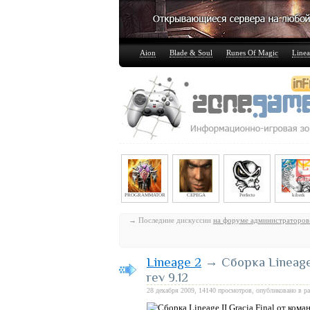
Aion
Blade & Soul
Runes Of Magic
Linea
PROGRAMMATOR
CEPEGA
Perfecto
kiberk
→ Последние дискуссии
на форуме администраторов
Lineage 2
→ Сборка Lineage 
rev 9.12
28 декабря 2009, 14140 просмотров, опубликовано в р