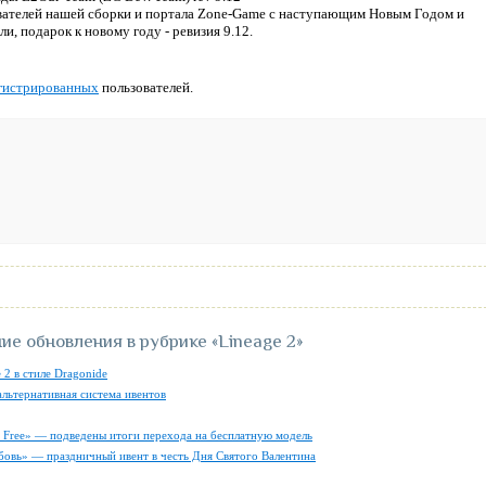
ователей нашей сборки и портала Zone-Game с наступающим Новым Годом и
и, подарок к новому году - ревизия 9.12.
гистрированных
пользователей.
ие обновления в рубрике
«Lineage 2»
 2 в стиле Dragonide
альтернативная система ивентов
ly Free» — подведены итоги перехода на бесплатную модель
бовь» — праздничный ивент в честь Дня Святого Валентина