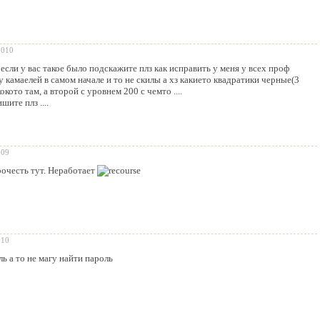
2010
если у вас такое было подскажите плз как исправить у меня у всех проф
 камаелей в самом начале и то не скилы а хз какието квадратики черные(3
окото там, а второй с уровнем 200 с чемто ....
шите плз ....
009
очесть тут. Неработает
010
ь а то не магу найти пароль