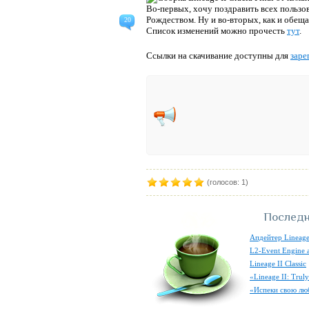
Во-первых, хочу поздравить всех польз
Рождеством. Ну и во-вторых, как и обещал
20
Список изменений можно прочесть
тут
.
Ссылки на скачивание доступны для
заре
(голосов: 1)
Последн
Апдейтер Lineage
L2-Event Engine 
Lineage II Classic
«Lineage II: Tru
«Испеки свою лю