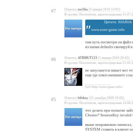
Ответил:
nor5hu
(5 января 2010 14:01)
#7
В группе: Посетители, зарегистрирован 31.07.
Цитата: filthflith
www.zone-game.info
там путь посмотри он файл 
из папки defaults скопируй в
Ответил:
ATRIBUT123
(1 января 2010 20:43)
#6
В группе: Посетители, зарегистрирован 21.05.
не запускается пишет вот чт
еще где плизз напишите ссы
______________
[url=http://zone-game.info/
Ответил:
bibikey
(31 декабря 2009 20:02)
#5
В группе: Посетители, зарегистрирован 14.06.
что делать при попытке зайт
Cheater? SessionKey invalid
выше неправильно написал, в
SYSTEM ставить в клиент оо