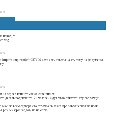
2009
не находит
 config
2009
о http://dump.ru/file/4057109 если есть ответы на эту тему на форуме или
лку
2009
и на сервер клиентом в клиенте пишет:
 что делать подскажите, 70 человек ждут чтоб обкатать ету сборочку!
 окошке гейм сервера ета строчка вылазит, пробовал несколько паок
т разных фришардов, не помогло....