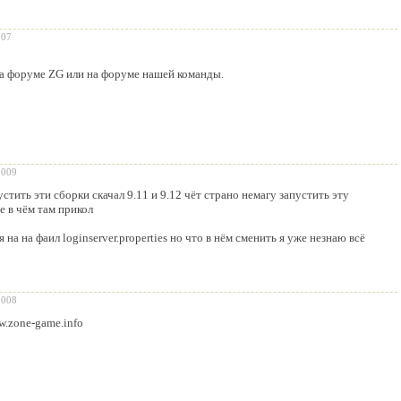
007
а форуме ZG или на форуме нашей команды.
2009
устить эти сборки скачал 9.11 и 9.12 чёт страно немагу запустить эту
е в чём там прикол
 на на фаил loginserver.properties но что в нём сменить я уже незнаю всё
2008
w.zone-game.info