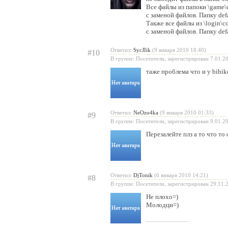
Все файлы из папоки \game\c
с заменой файлов. Папку def
Также все файлы из \login\co
с заменой файлов. Папку def
Ответил:
SycJIik
(9 января 2010 18:40)
#10
В группе: Посетители, зарегистрирован 7.01.2
таже проблема что и у bibike
Ответил:
NeOzo4ka
(9 января 2010 01:33)
#9
В группе: Посетители, зарегистрирован 9.01.2
Перезалейте плз а то что то 
Ответил:
DjTonik
(6 января 2010 14:21)
#8
В группе: Посетители, зарегистрирован 29.11.
Не плохо=)
Молодци=)
______________