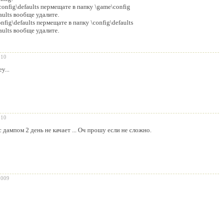
onfig\defaults пермещате в папку \game\config
aults вообще удалите.
nfig\defaults пермещате в папку \config\defaults
aults вообще удалите.
010
y...
010
с дампом 2 день не качает ... Оч прошу если не сложно.
2009