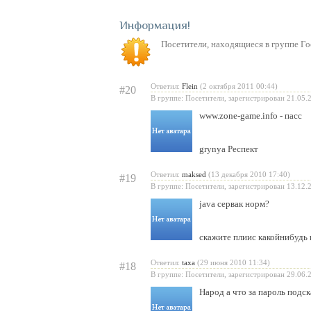
Информация
Посетители, находящиеся в группе
Го
Ответил:
Flein
(2 октября 2011 00:44)
#20
В группе: Посетители, зарегистрирован 21.05.
www.zone-game.info - пасс
grynya Респект
Ответил:
maksed
(13 декабря 2010 17:40)
#19
В группе: Посетители, зарегистрирован 13.12.
java сервак норм?
скажите плиис какойнибудь 
Ответил:
taxa
(29 июня 2010 11:34)
#18
В группе: Посетители, зарегистрирован 29.06.
Народ а что за пароль подс