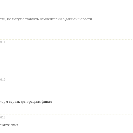
сти
, не могут оставлять комментарии в данной новости.
2011
2010
норм сервак для грациия финал
2010
кажите плиз