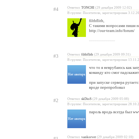
Ответил:
TONCHI
(29 декабря 2009 12:02)
#4
В группе: Посетители, зарегистрирован 3.12.2
filthflith
,
С такими вопросами пиши н
http://our-team.info/forum/
______________
Ответил:
filthflith
(29 декабря 2009 09:31)
#3
В группе: Посетители, зарегистрирован 13.11.
что то я неврубаюсь как зап
команду кто смог падскажит
при запуске сервера ругается
вроде перепробовал
Ответил:
skDioS
(29 декабря 2009 05:08)
#2
В группе: Посетители, зарегистрирован 28.10.
пароль вродь всегда был ww
Ответил:
vankorvet
(29 декабря 2009 02:10)
#1