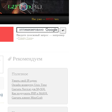
Нас уже —
60553
чел.
Введите поисковый запрос — например
«
Trinity Core
»
Рекомендуем
Полезное
Узнать свой IP-адрес
Онлайн конвертер Unix Time
Скачать Navicat для MySQL
Как подружить PHP и MsSQL
m)
Скачать клиент MineCraft