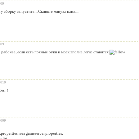
009
 зборку запустить....Скиньте мануал плиз....
009
 рабочее, если есть прямые руки и моск вполне легко ставится
2010
бит !
2009
.properties или gameserver.properties,
nfig.