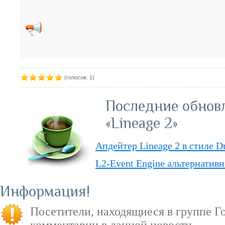
(голосов: 1)
Последние обнов
«Lineage 2»
Апдейтер Lineage 2 в стиле D
L2-Event Engine альтернативн
Lineage II Classic
Информация
«Lineage II: Truly Free» — п
Посетители, находящиеся в группе
Г
бесплатную модель