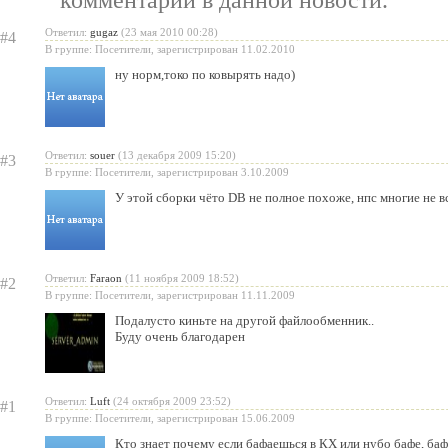
комментарии в данной новости.
«Испеки свою любовь» — пра
Ответил:
gugaz
(23 мая 2010 00:28)
#4
Святого Валентина
В группе: Посетители, зарегистрирован 11.02.2010
ну норм,токо по ковырять надо)
Ответил:
souer
(13 декабря 2009 15:20)
#3
В группе: Посетители, зарегистрирован 3.10.2009
У этой сборки чёто DB не полное похоже, нпс многие не вс
Ответил:
Faraon
(11 ноября 2009 18:52)
#2
В группе: Посетители, зарегистрирован 11.11.2009
Подалусто киньте на другой файлообменник..
Буду очень благодарен
Ответил:
Luft
(24 октября 2009 23:52)
#1
В группе: Посетители, зарегистрирован 15.06.2009
Кто знает почему если бафаешься в КХ или нубо бафе, ба