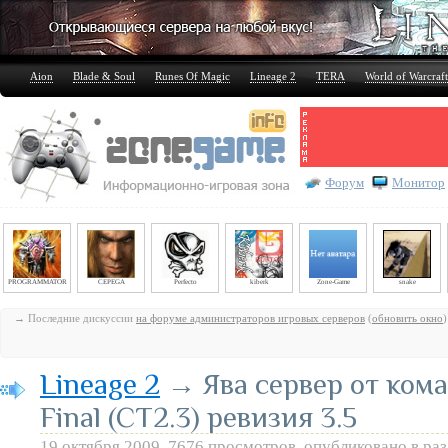
Aion
Blade & Soul
Runes Of Magic
Lineage 2
TERA
World of Warcraft
Форум
Монитор
PROGRAMMATOR
CEPEGA
Perfecto
kiberk
Zone-Game
snake
→ Последние дискуссии
на форуме администраторов игровых серверов
(
обновить окно
)
Lineage 2
→ Ява сервер от ком
Final (CT2.3) ревизия 3.5
19 октября 2009, 7676 просмотров, опубликовано в ра