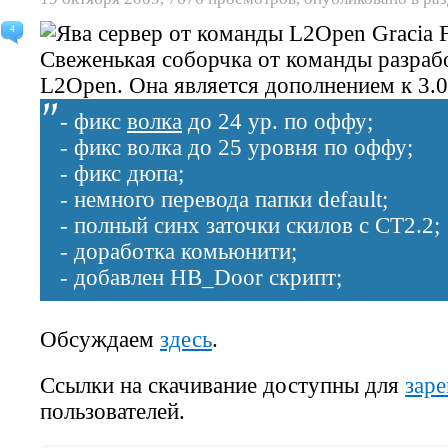
4
Свеженькая соборчка от команды разрабо
L2Open.
Она является дополнением к 3.0
- фикс
волка
до 24 ур. по оффу;
- фикс волка до 25 уровня по оффу;
- фикс дюпа;
- немного перевода папки default;
- полный синх заточки скилов с CT2.2;
- доработка комьюнити;
- добавлен HB_Door скрипт;
Обсуждаем
здесь
.
Ссылки на скачивание доступны для
зар
пользователей.