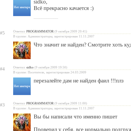
sidko
,
Всё прекрасно качается :)
______________
Ответил:
PROGRAMMATOR
(9 октября 2009 20:41)
#5
В группе: Администраторы, зарегистрирован 11.11.2007
Что значит не найден? Смотрите хоть куд
Ответил:
sidko
(9 октября 2009 19:50)
#4
В группе: Посетители, зарегистрирован 24.03.2009
перезалейте дам не найден фаил !!!плз
Ответил:
PROGRAMMATOR
(9 октября 2009 11:00)
#3
В группе: Администраторы, зарегистрирован 11.11.2007
Вы бы написали что именно пишет
Проверил у себя, все нормально подгруж