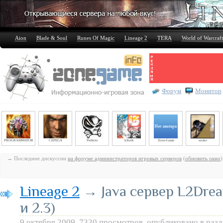
Aion
Blade & Soul
Runes Of Magic
Lineage 2
TERA
World of Warcraft
Форум
Монитор
PROGRAMMATOR
CEPEGA
Perfecto
kiberk
Zone-Game
snake
→ Последние дискуссии
на форуме администраторов игровых серверов
(
обновить окно
)
Lineage 2
→ Java сервер L2Drea
и 2.3)
9 октября 2009, 7330 просмотров, опубликовано в раз