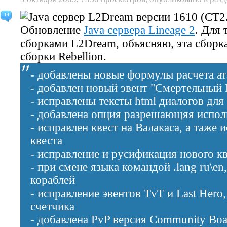
14
Обновление
Java сервера Lineage 2
. Для 
сборками L2Dream, объясняю, эта сборк
сборки
Rebellion
.
- добавлены новые формулы расчета ата
- добавлен новый эвент "Смертельный М
- исправлены тексты html диалогов дл
- добавлена опция разрешающяя исполь
- исправлен квест на Валакаса, а таже 
квеста
- исправление и русификация нового кв
- при смене языка командой .lang ru\e
кораблей
- исправление эвентов TvT и Last Hero
счетчика
- добавлена PvP версия Community Boa