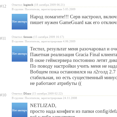
Ответил:
logitech
(18 октября 2009 06:21)
#12
В группе: Посетители, зарегистрирован 5.05.2009
Народ помагите!!! Серв настроил, включи
пишет нужен GameGuard как его отключ
Ответил:
feroom
(15 октября 2009 16:17)
#11
В группе: Посетители, зарегистрирован 4.06.2009
Тестил, результат меня разочаровал и оч
Пакетная реализация Gracia Final клиент
В окне геймсервера постоянно летят ди
По поводу настройки учить меня не нада
Вобщем пока остановился на л2голд 2.7 
стабильная, но есть существенный мину
не работают атрибуты ((
Ответил:
D1sco
(15 октября 2009 02:22)
#10
В группе: Посетители, зарегистрирован 24.11.2008
NETLIZAD
,
просто нада конфиги из папки config/defa
всё у тебя запустится..