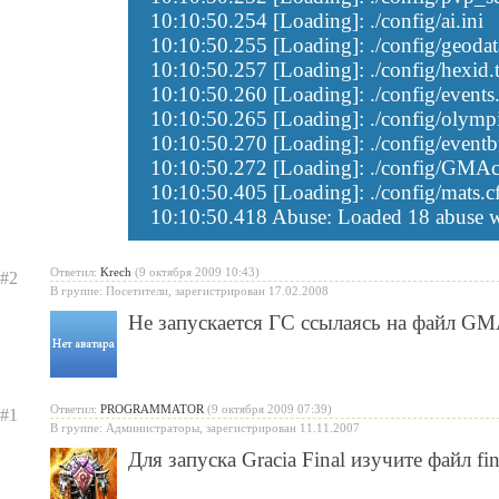
10:10:50.254 [Loading]: ./config/ai.ini
10:10:50.255 [Loading]: ./config/geodat
10:10:50.257 [Loading]: ./config/hexid.
10:10:50.260 [Loading]: ./config/events.
10:10:50.265 [Loading]: ./config/olympi
10:10:50.270 [Loading]: ./config/eventbu
10:10:50.272 [Loading]: ./config/GMAc
10:10:50.405 [Loading]: ./config/mats.c
10:10:50.418 Abuse: Loaded 18 abuse 
Ответил:
Krech
(9 октября 2009 10:43)
#2
В группе: Посетители, зарегистрирован 17.02.2008
Не запускается ГС ссылаясь на файл GMA
Ответил:
PROGRAMMATOR
(9 октября 2009 07:39)
#1
В группе: Администраторы, зарегистрирован 11.11.2007
Для запуска Gracia Final изучите файл
fi