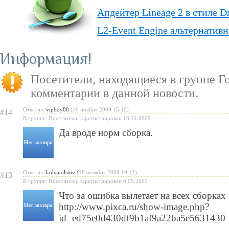
Апдейтер Lineage 2 в стиле D
L2-Event Engine альтернативн
Lineage II Classic
Информация
«Lineage II: Truly Free» — п
Посетители, находящиеся в группе
Г
бесплатную модель
комментарии в данной новости.
«Испеки свою любовь» — пра
Ответил:
vipboy88
(16 ноября 2009 15:40)
#14
Святого Валентина
В группе: Посетители, зарегистрирован 16.11.2009
Да вроде норм сборка.
Ответил:
kolyatolstov
(18 октября 2009 10:12)
#13
В группе: Посетители, зарегистрирован 6.05.2009
Что за ошибка вылетает на всех сборках 
http://www.pixca.ru/show-image.php?
id=ed75e0d430df9b1af9a22ba5e5631430