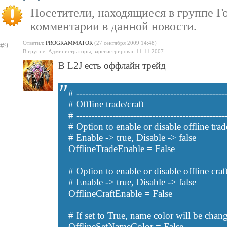
Посетители, находящиеся в группе
Г
бесплатную модель
комментарии в данной новости.
«Испеки свою любовь» — пра
Ответил:
PROGRAMMATOR
(27 сентября 2009 14:48)
#9
Святого Валентина
В группе: Администраторы, зарегистрирован 11.11.2007
В L2J есть оффлайн трейд
# -------------------------------------------------
# Offline trade/craft
# -------------------------------------------------
# Option to enable or disable offline trad
# Enable -> true, Disable -> false
OfflineTradeEnable = False
# Option to enable or disable offline craft
# Enable -> true, Disable -> false
OfflineCraftEnable = False
# If set to True, name color will be chan
OfflineSetNameColor = False