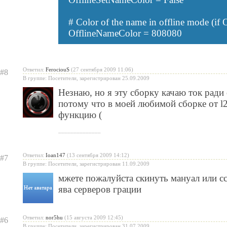
# Color of the name in offline mode (if
OfflineNameColor = 808080
Ответил:
FerociouS
(27 сентября 2009 11:06)
#8
В группе: Посетители, зарегистрирован 25.09.2009
Незнаю, но я эту сборку качаю ток рад
потому что в моей любимой сборке от l2
функцию (
______________
Ответил:
Ioan147
(13 сентября 2009 14:12)
#7
В группе: Посетители, зарегистрирован 11.09.2009
мжете пожалуйста скинуть мануал или с
ява серверов грации
Ответил:
nor5hu
(15 августа 2009 12:45)
#6
В группе: Посетители, зарегистрирован 31.07.2009