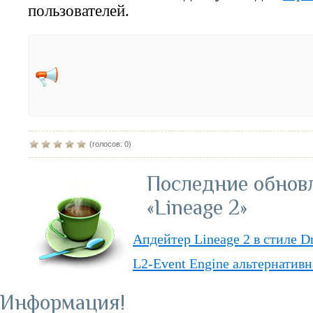
пользователей.
(голосов: 0)
Последние обнов
«Lineage 2»
Апдейтер Lineage 2 в стиле D
L2-Event Engine альтернативн
Lineage II Classic
Информация
«Lineage II: Truly Free» — п