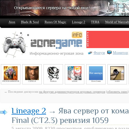
Aion
Blade & Soul
Runes Of Magic
Lineage 2
TERA
World of Warcraft
Форум
Монитор
PROGRAMMATOR
CEPEGA
Perfecto
kiberk
Zone-Game
snake
→ Последние дискуссии
на форуме администраторов игровых серверов
(
обновить окно
)
Lineage 2
→ Ява сервер от ком
Final (CT2.3) ревизия 1059
5 августа 2009, 8230 просмотров, опубликовано в раз