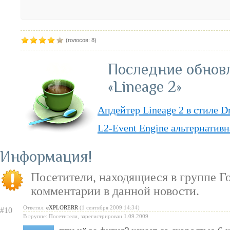
(голосов: 8)
Последние обнов
«Lineage 2»
Апдейтер Lineage 2 в стиле D
L2-Event Engine альтернативн
Lineage II Classic
Информация
«Lineage II: Truly Free» — п
Посетители, находящиеся в группе
Г
бесплатную модель
комментарии в данной новости.
«Испеки свою любовь» — пра
Ответил:
eXPLORERR
(1 сентября 2009 14:34)
#10
Святого Валентина
В группе: Посетители, зарегистрирован 1.09.2009