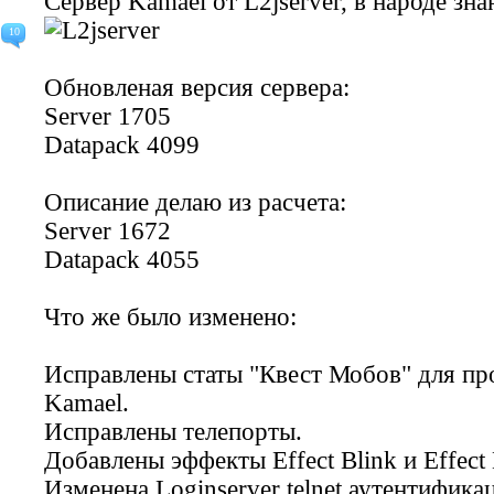
Сервер
Kamael
от
L2jserver
, в народе зн
10
Обновленая версия сервера:
Server 1705
Datapack 4099
Описание делаю из расчета:
Server 1672
Datapack 4055
Что же было изменено:
Исправлены статы "
Квест Мобов
" для п
Kamael
.
Исправлены телепорты.
Добавлены эффекты Effect Blink и Effect
Изменена Loginserver telnet аутентифика