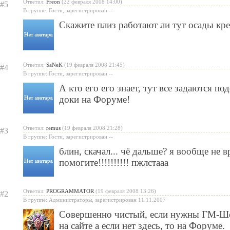
Ответил:
Freon
(22 февраля 2008 14:00)
#5
В группе: Гости, зарегистрирован --
Скажите плиз работают ли тут осады кр
Ответил:
SaNeK
(19 февраля 2008 21:45)
#4
В группе: Гости, зарегистрирован --
А кто его его знает, тут все задаются п
доки на Форуме!
Ответил:
remus
(19 февраля 2008 21:28)
#3
В группе: Гости, зарегистрирован --
блин, скачал... чё дальше? я вообще не в
помогите!!!!!!!!!! пжлстааа
Ответил:
PROGRAMMATOR
(19 февраля 2008 13:26)
#2
В группе: Администраторы, зарегистрирован 11.11.2007
Совершенно чистый, если нужны ГМ-Шо
на сайте а если нет здесь, то на Форуме.