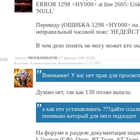
ERROR 1298 <HY000> at line 2605: Unkno
'NULL'
Переведу (ОШИБКА 1298 <HY000> на л
неправильный часовой пояс: 'НЕДЕ
В чем дело понять не могу может кто зна
Ответил:
PROGRAMMATOR
(27 февраля 2008 18:04)
#10
В группе: Администраторы, зарегистрирован 11.11.2007
Внимание! У вас нет прав для просмот
Думаю нет, так как 138 позже вышла.
а как ето устанавливать ???дайте ссылк
понимаю каторый для него подходит
На форуме в разделе документация ищем
L2jserver (СФ), Oneo, RT-Team, ST-Team.