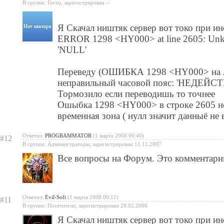
В группе: Гости, зарегистрирован --
Я Скачал ништяк сервер вот токо при и
ERROR 1298 <HY000> at line 2605: Unkno
'NULL'
Переведу (ОШИБКА 1298 <HY000> на л
неправильный часовой пояс: 'НЕДЕ
Тормозило если переводишь то точнее
Ошыбка 1298 <HY000> в строке 2605 не
временная зона ( нулл значит данныё не 
Ответил:
PROGRAMMATOR
(1 марта 2008 06:40)
#12
В группе: Администраторы, зарегистрирован 11.11.2007
Все вопросы на Форум. Это комментари
Ответил:
Evil-Soft
(1 марта 2008 00:11)
#11
В группе: Посетители, зарегистрирован 28.02.2008
Я Скачал ништяк сервер вот токо при и