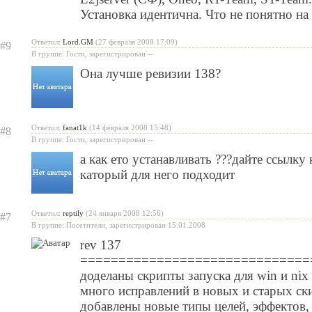
Установка идентична. Что не понятно н
Ответил:
Lord.GM
(27 февраля 2008 17:09)
#9
В группе: Гости, зарегистрирован --
Она лучше ревизии 138?
Ответил:
fanat1k
(14 февраля 2008 15:48)
#8
В группе: Гости, зарегистрирован --
а как ето устанавливать ???дайте ссылку
каторый для него подходит
Ответил:
reptily
(24 января 2008 12:56)
#7
В группе: Посетители, зарегистрирован 15.01.2008
rev 137
==============================
доделаны скрипты запуска для win и nix
много исправлений в новых и старых ск
добавлены новые типы целей, эффектов,