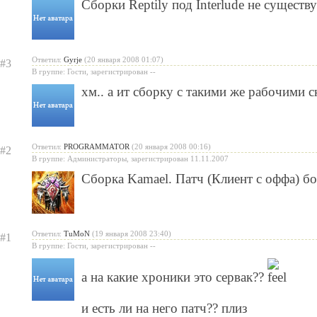
Сборки Reptily под Interlude не существу
Ответил:
Gyrje
(20 января 2008 01:07)
#3
В группе: Гости, зарегистрирован --
хм.. а ит сборку с такими же рабочими 
Ответил:
PROGRAMMATOR
(20 января 2008 00:16)
#2
В группе: Администраторы, зарегистрирован 11.11.2007
Сборка Kamael. Патч (Клиент с оффа) б
Ответил:
TuMoN
(19 января 2008 23:40)
#1
В группе: Гости, зарегистрирован --
а на какие хроники это сервак??
и есть ли на него патч?? плиз