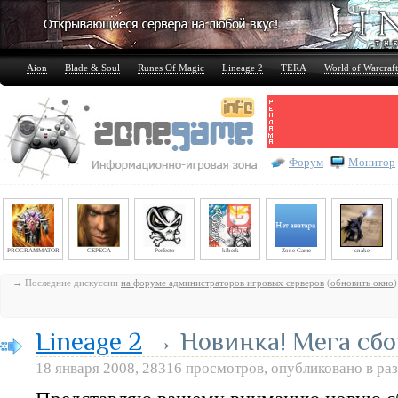
Aion
Blade & Soul
Runes Of Magic
Lineage 2
TERA
World of Warcraft
Форум
Монитор
PROGRAMMATOR
CEPEGA
Perfecto
kiberk
Zone-Game
snake
→ Последние дискуссии
на форуме администраторов игровых серверов
(
обновить окно
)
Lineage 2
→ Новинка! Мега сбор
18 января 2008, 28316 просмотров, опубликовано в ра