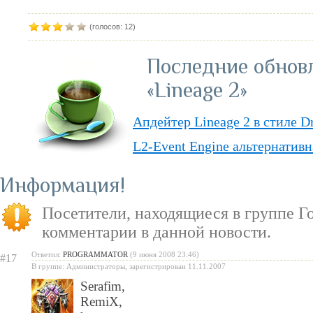
(голосов: 12)
Последние обнов
«Lineage 2»
Апдейтер Lineage 2 в стиле D
L2-Event Engine альтернативн
Lineage II Classic
Информация
«Lineage II: Truly Free» — п
Посетители, находящиеся в группе
Г
бесплатную модель
комментарии в данной новости.
«Испеки свою любовь» — пра
Ответил:
PROGRAMMATOR
(9 июня 2008 23:46)
#17
Святого Валентина
В группе: Администраторы, зарегистрирован 11.11.2007
Serafim
,
RemiX
,