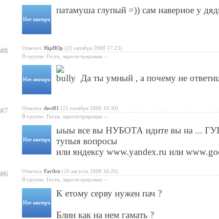
патамуша глупый =)) сам наверное у дяд
Ответил:
HipHOp
(25 октября 2008 17:23)
#8
В группе: Гости, зарегистрирован --
Да ты умный , а почему не ответи
Ответил:
dect81
(25 октября 2008 16:30)
#7
В группе: Гости, зарегистрирован --
ыыы все вы НУБОТА идите вы на ... ГУГЛ
тупыя вопросы
или яндексу www.yandex.ru или www.goo
Ответил:
Fav0rit
(20 августа 2008 16:20)
#6
В группе: Гости, зарегистрирован --
К етому серву нужен пач ?
Блин как на нем гамать ?