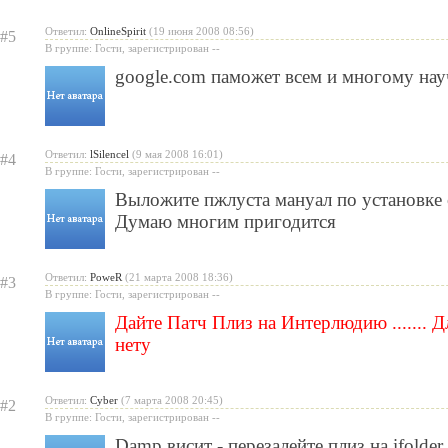
Ответил:
OnlineSpirit
(19 июня 2008 08:56)
#5
В группе: Гости, зарегистрирован --
google.com паможет всем и многому нау
Ответил:
lSilencel
(9 мая 2008 16:01)
#4
В группе: Гости, зарегистрирован --
Выложите пжлуста мануал по установке с
Думаю многим пригодится
Ответил:
PoweR
(21 марта 2008 18:36)
#3
В группе: Гости, зарегистрирован --
Дайте Патч Плиз на Интерлюдию ....... Дл
нету
Ответил:
Cyber
(7 марта 2008 20:45)
#2
В группе: Гости, зарегистрирован --
Damp висит - перезалейте плиз на ifolder