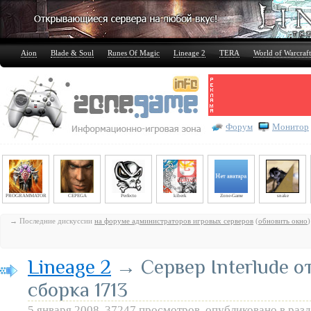
Aion
Blade & Soul
Runes Of Magic
Lineage 2
TERA
World of Warcraft
Форум
Монитор
PROGRAMMATOR
CEPEGA
Perfecto
kiberk
Zone-Game
snake
→ Последние дискуссии
на форуме администраторов игровых серверов
(
обновить окно
)
Lineage 2
→ Сервер Interlude 
сборка 1713
5 января 2008, 37247 просмотров, опубликовано в раз