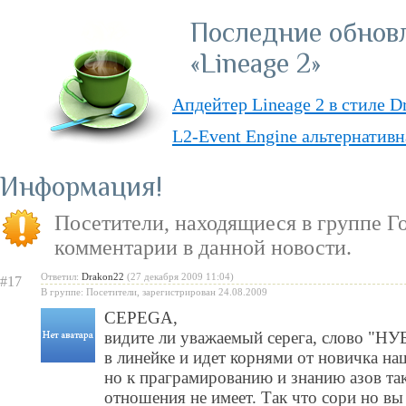
Последние обнов
«Lineage 2»
Апдейтер Lineage 2 в стиле D
L2-Event Engine альтернативн
Lineage II Classic
Информация
«Lineage II: Truly Free» — п
Посетители, находящиеся в группе
Г
бесплатную модель
комментарии в данной новости.
«Испеки свою любовь» — пра
Ответил:
Drakon22
(27 декабря 2009 11:04)
#17
Святого Валентина
В группе: Посетители, зарегистрирован 24.08.2009
CEPEGA
,
видите ли уважаемый серега, слово "НУБ
в линейке и идет корнями от новичка на
но к праграмированию и знанию азов так
отношения не имеет. Так что сори но в