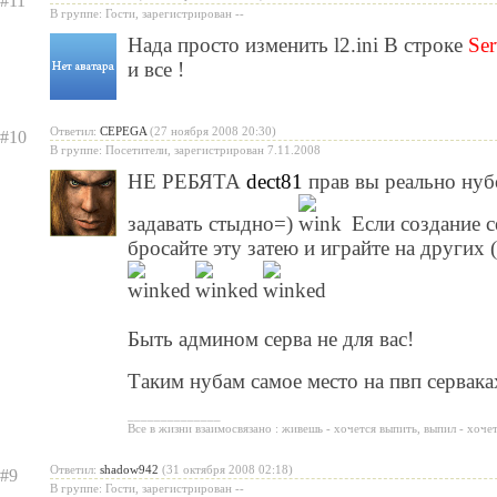
#11
В группе: Гости, зарегистрирован --
Нада просто изменить l2.ini В строке
Se
и все !
Ответил:
CEPEGA
(27 ноября 2008 20:30)
#10
В группе: Посетители, зарегистрирован 7.11.2008
НЕ РЕБЯТА
dect81
прав вы реально нубо
задавать стыдно=)
Если создание 
бросайте эту затею и играйте на других 
Быть админом серва не для вас!
Таким нубам самое место на пвп сервак
______________
Все в жизни взаимосвязано : живешь - хочется выпить, выпил - хоче
Ответил:
shadow942
(31 октября 2008 02:18)
#9
В группе: Гости, зарегистрирован --