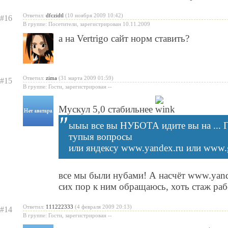
Ответил:
dfczidtl
(10 ноября 2009 10:42)
#16
В группе: Посетители, зарегистрирован 10.11.2009
а на Vertrigo сайт норм ставить?
Ответил:
zima
(31 марта 2009 01:59)
#15
В группе: Гости, зарегистрирован --
Мускул 5,0 стабильнее
ыыы все вы НУБОТА идите вы на ... Г
тупыя вопросы
или яндексу www.yandex.ru или www.
все мы были нубами! А насчёт www.yand
сих пор к ним обращаюсь, хоть стаж раб
Ответил:
111222333
(4 февраля 2009 20:13)
#14
В группе: Гости, зарегистрирован --