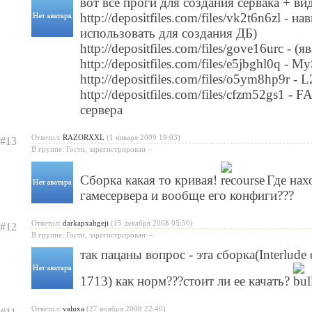
вот все проги для создания сервака + ви
http://depositfiles.com/files/vk2t6n6zl - 
использовать для создания ДБ)
http://depositfiles.com/files/gove16urc - (
http://depositfiles.com/files/e5jbghl0q - 
http://depositfiles.com/files/o5ym8hp9r - 
http://depositfiles.com/files/cfzm52gs1 -
сервера
Ответил:
RAZORXXL
(1 января 2009 19:03)
#13
В группе: Гости, зарегистрирован --
Сборка какая то кривая!
Где нах
гамесервера и вообще его конфиги???
Ответил:
darkapxahgeji
(15 декабря 2008 05:50)
#12
В группе: Гости, зарегистрирован --
так пацаны вопрос - эта сборка(Interlud
1713) как норм???стоит ли ее качать?
Ответил:
valuxa
(27 ноября 2008 22:40)