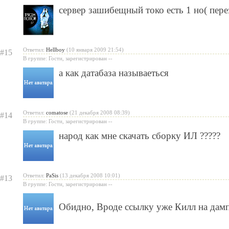
сервер зашибещный токо есть 1 но( пере
Ответил:
Hellboy
(10 января 2009 21:54)
#15
В группе: Гости, зарегистрирован --
а как датабаза называеться
Ответил:
comatose
(21 декабря 2008 08:39)
#14
В группе: Гости, зарегистрирован --
народ как мне скачать сборку ИЛ ?????
Ответил:
PaSis
(13 декабря 2008 10:01)
#13
В группе: Гости, зарегистрирован --
Обидно, Вроде ссылку уже Килл на дам