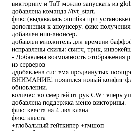
викторину и ТвТ можно запускать из glob
добавлена команда //tvt_start.
фикс (выдавалась ошибка при установке)
дополнения к аноунсеру. фикс получения
добавлен нпц-анонсер.
добавлен множитель для времени баффо
исправлены скилы: свитч, трик, инвокей
- Добавлена возможность отображения р
из серверов
ддобавлена система продвинутых поощре
ВНИМАНИЕ! появился новый конфиг фай
обновлении.
количество смертей от рук CW теперь уп
добавлена поддержка меню викторины.
фикс квеста на 4 лвл клана
фикс квеста
+глобальный гейткипер +гмшоп