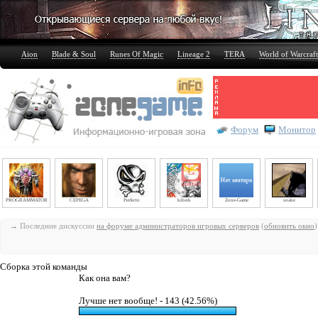
Aion
Blade & Soul
Runes Of Magic
Lineage 2
TERA
World of Warcraft
Форум
Монитор
PROGRAMMATOR
CEPEGA
Perfecto
kiberk
Zone-Game
snake
→ Последние дискуссии
на форуме администраторов игровых серверов
(
обновить окно
)
Сборка этой команды
Как она вам?
Лучше нет вообще! - 143 (42.56%)