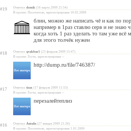
Ответил:
domik
(16 марта 2009 21:54)
#19
В группе: Посетители, зарегистрирован 10.02.2009
блин, можно же написать чё и как по пор
например в 1раз ставлю серв и не знаю чё
когда хоть 1 раз зделать то там уже всё
для этого толчёк нужен
Ответил:
qvakfear1
(23 февраля 2009 15:47)
#18
В группе: Гости, зарегистрирован --
http://dump.ru/file/746387/
Ответил:
tirax
(17 февраля 2009 11:53)
#17
В группе: Гости, зарегистрирован --
перезалейтеплиз
Ответил:
Astralis
(27 января 2009 21:26)
#16
В группе: Посетители, зарегистрирован 1.01.2009