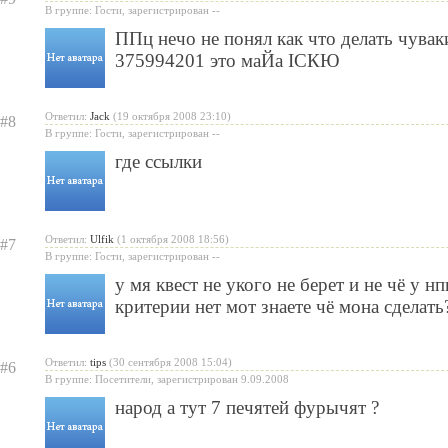
В группе: Гости, зарегистрирован --
ППц нечо не понял как что делать чува
375994201 это маЙа ICКЮ
Ответил:
Jack
(19 октября 2008 23:10)
#8
В группе: Гости, зарегистрирован --
где ссылки
Ответил:
Ulfik
(1 октября 2008 18:56)
#7
В группе: Гости, зарегистрирован --
у мя квест не укого не берет и не чё у н
критерии нет мот знаете чё мона сделать
Ответил:
tips
(30 сентября 2008 15:04)
#6
В группе: Посетители, зарегистрирован 9.09.2008
народ а тут 7 печятей фурычят ?