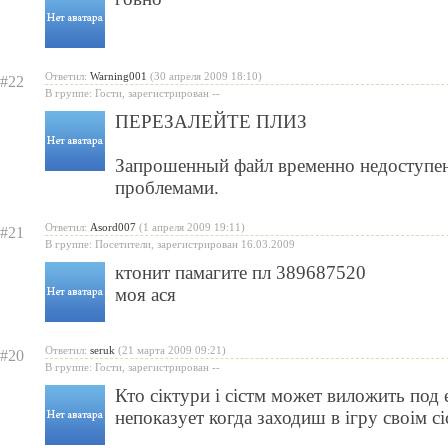
Ответил:
Warning001
(30 апреля 2009 18:10)
#22
В группе: Гости, зарегистрирован --
ПЕРЕЗАЛЕЙТЕ ПЛИЗ
Запрошенный файл временно недоступен 
проблемами.
Ответил:
Asord007
(1 апреля 2009 19:11)
#21
В группе: Посетители, зарегистрирован 16.03.2009
ктонит памагите пл 389687520
моя ася
Ответил:
seruk
(21 марта 2009 09:21)
#20
В группе: Гости, зарегистрирован --
Кто сіктури і сістм может виложить под 
непоказует когда заходиш в ігру своім с