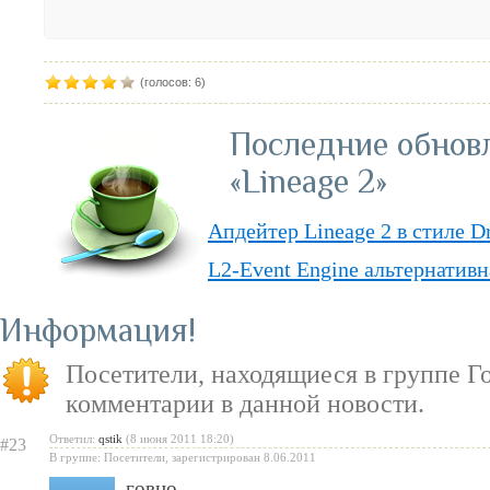
(голосов: 6)
Последние обнов
«Lineage 2»
Апдейтер Lineage 2 в стиле D
L2-Event Engine альтернативн
Lineage II Classic
Информация
«Lineage II: Truly Free» — п
Посетители, находящиеся в группе
Г
бесплатную модель
комментарии в данной новости.
«Испеки свою любовь» — пра
Ответил:
qstik
(8 июня 2011 18:20)
#23
Святого Валентина
В группе: Посетители, зарегистрирован 8.06.2011
говно