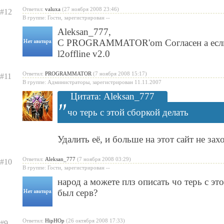
Ответил:
valuxa
(27 ноября 2008 23:46)
#12
В группе: Гости, зарегистрирован --
Aleksan_777
,
C PROGRAMMATOR'om Согласен а если 
l2offline v2.0
Ответил:
PROGRAMMATOR
(7 ноября 2008 15:17)
#11
В группе: Администраторы, зарегистрирован 11.11.2007
Цитата: Aleksan_777
чо терь с этой сборкой делать
Удалить её, и больше на этот сайт не зах
Ответил:
Aleksan_777
(7 ноября 2008 03:29)
#10
В группе: Гости, зарегистрирован --
народ а можете плз описать чо терь с эт
был серв?
Ответил:
HipHOp
(26 октября 2008 17:33)
#9