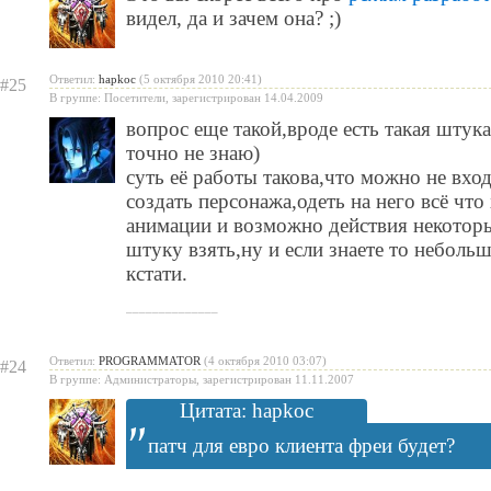
видел, да и зачем она? ;)
Ответил:
hapkoc
(5 октября 2010 20:41)
#25
В группе: Посетители, зарегистрирован 14.04.2009
вопрос еще такой,вроде есть такая штука
точно не знаю)
суть её работы такова,что можно не вход
создать персонажа,одеть на него всё чт
анимации и возможно действия некоторы
штуку взять,ну и если знаете то небол
кстати.
______________
Ответил:
PROGRAMMATOR
(4 октября 2010 03:07)
#24
В группе: Администраторы, зарегистрирован 11.11.2007
Цитата: hapkoc
патч для евро клиента фреи будет?