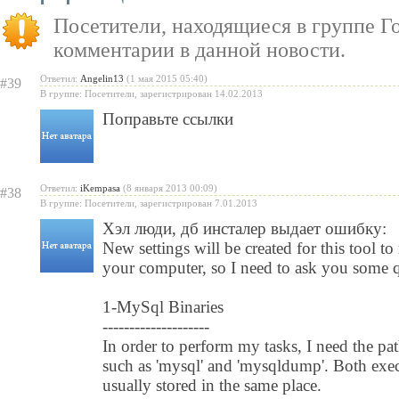
«Lineage II: Truly Free» — п
Посетители, находящиеся в группе
Г
бесплатную модель
комментарии в данной новости.
«Испеки свою любовь» — пра
Ответил:
Angelin13
(1 мая 2015 05:40)
#39
Святого Валентина
В группе: Посетители, зарегистрирован 14.02.2013
Поправьте ссылки
Ответил:
iKempasa
(8 января 2013 00:09)
#38
В группе: Посетители, зарегистрирован 7.01.2013
Хэл люди, дб инсталер выдает ошибку:
New settings will be created for this tool to
your computer, so I need to ask you some q
1-MySql Binaries
--------------------
In order to perform my tasks, I need the p
such as 'mysql' and 'mysqldump'. Both exec
usually stored in the same place.