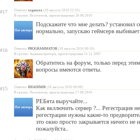
Ответил:
xxganzxx
(20 августа 2010 22:35)
#17
В группе: Посетители, зарегистрирован 20.08.2010
Подскажите что мне делать? установил с
нормально, запускаю геймсерв выбивает
Ответил:
PROGRAMMATOR
(18 августа 2010 00:10)
#16
В группе: Администраторы, зарегистрирован 11.11.2007
Обратитесь на форум, только перед этим
вопросы имеются ответы.
Ответил:
BJIADIMIR
(18 августа 2010 00:08)
#15
В группе: Посетители, зарегистрирован 17.08.2010
РЕБята выручайте...
Как вкллючить сервер ?... Регестрация н
регестрации нужны какие-то предворит
это окно просто закрывается ничего не н
пожалуйста..