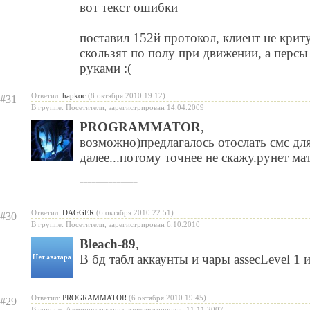
вот текст ошибки
поставил 152й протокол, клиент не крит
скользят по полу при движении, а перс
руками :(
Ответил:
hapkoc
(8 октября 2010 19:12)
#31
В группе: Посетители, зарегистрирован 14.04.2009
PROGRAMMATOR
,
возможно)предлагалось отослать смс для
далее...потому точнее не скажу.рунет мат
______________
Ответил:
DAGGER
(6 октября 2010 22:51)
#30
В группе: Посетители, зарегистрирован 6.10.2010
Bleach-89
,
В бд табл аккаунты и чары assecLevel 1 
Ответил:
PROGRAMMATOR
(6 октября 2010 19:45)
#29
В группе: Администраторы, зарегистрирован 11.11.2007