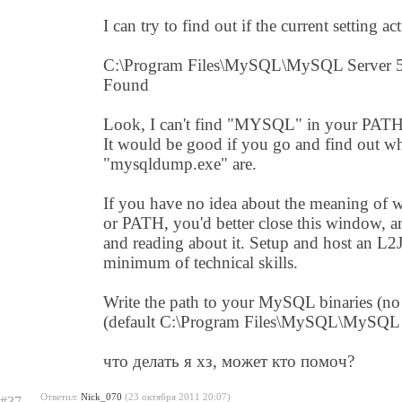
I can try to find out if the current setting ac
C:\Program Files\MySQL\MySQL Server 5.
Found
Look, I can't find "MYSQL" in your PATH 
It would be good if you go and find out w
"mysqldump.exe" are.
If you have no idea about the meaning o
or PATH, you'd better close this window, 
and reading about it. Setup and host an L2J
minimum of technical skills.
Write the path to your MySQL binaries (no t
(default C:\Program Files\MySQL\MySQL S
что делать я хз, может кто помоч?
Ответил:
Nick_070
(23 октября 2011 20:07)
#37