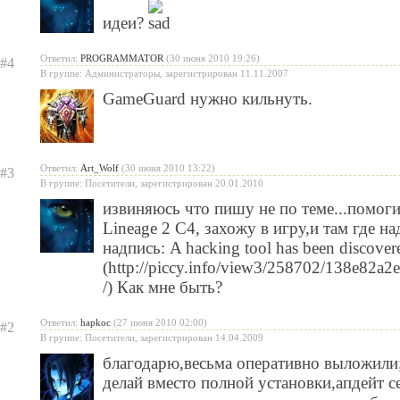
идеи?
Ответил:
PROGRAMMATOR
(30 июня 2010 19:26)
#4
В группе: Администраторы, зарегистрирован 11.11.2007
GameGuard нужно кильнуть.
Ответил:
Art_Wolf
(30 июня 2010 13:22)
#3
В группе: Посетители, зарегистрирован 20.01.2010
извиняюсь что пишу не по теме...помог
Lineage 2 C4, захожу в игру,и там где на
надпись: A hacking tool has been discover
(http://piccy.info/view3/258702/138e82
/) Как мне быть?
Ответил:
hapkoc
(27 июня 2010 02:00)
#2
В группе: Посетители, зарегистрирован 14.04.2009
благодарю,весьма оперативно выложили;
делай вместо полной установки,апдейт се