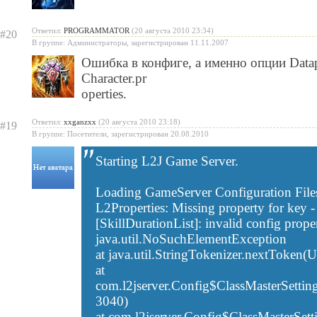
Ответил:
PROGRAMMATOR
(20 августа 2010 23:34)
#20
В группе: Администраторы, зарегистрирован 11.11.2007
Ошибка в конфиге, а именно опции Datap
Character.pr
operties.
Ответил:
xxganzxx
(20 августа 2010 23:18)
#19
В группе: Посетители, зарегистрирован 20.08.2010
Starting L2J Game Server.
Loading GameServer Configuration Files
L2Properties: Missing property for key 
[SkillDurationList]: invalid config prope
java.util.NoSuchElementException
at java.util.StringTokenizer.nextToken
at
com.l2jserver.Config$ClassMasterSettin
3040)
at com.l2jserver.Config$ClassMasterSett