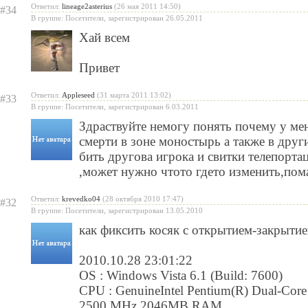
Ответил:
lineage2asterius
(26 мая 2011 14:50)
#34
В группе: Посетители, зарегистрирован 26.05.2011
Хай всем
Привет
Ответил:
Appleseed
(31 марта 2011 13:02)
#33
В группе: Посетители, зарегистрирован 6.03.2011
Здраствуйте немогу понять почему у ме
смерти в зоне моностырь а также в друг
бить другова игрока и свитки телепорта
,может нужно чтото гдето изменить,пом
Ответил:
krevedko04
(28 октября 2010 17:47)
#32
В группе: Посетители, зарегистрирован 13.05.2010
как фиксить косяк с открытием-закрытие
2010.10.28 23:01:22
OS : Windows Vista 6.1 (Build: 7600)
CPU : GenuineIntel Pentium(R) Dual-C
2500 MHz 2046MB RAM