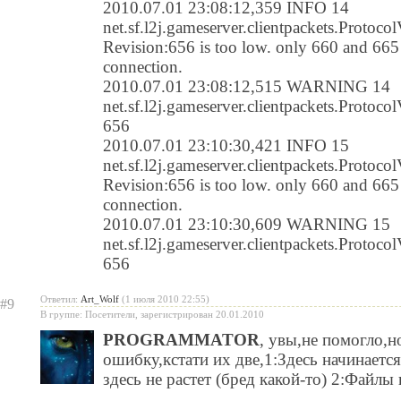
2010.07.01 23:08:12,359 INFO 14
net.sf.l2j.gameserver.clientpackets.Protocol
Revision:656 is too low. only 660 and 665 
connection.
2010.07.01 23:08:12,515 WARNING 14
net.sf.l2j.gameserver.clientpackets.Protoc
656
2010.07.01 23:10:30,421 INFO 15
net.sf.l2j.gameserver.clientpackets.Protocol
Revision:656 is too low. only 660 and 665 
connection.
2010.07.01 23:10:30,609 WARNING 15
net.sf.l2j.gameserver.clientpackets.Protoc
656
Ответил:
Art_Wolf
(1 июля 2010 22:55)
#9
В группе: Посетители, зарегистрирован 20.01.2010
PROGRAMMATOR
, увы,не помогло,н
ошибку,кстати их две,1:Здесь начинаетс
здесь не растет (бред какой-то) 2:Файл