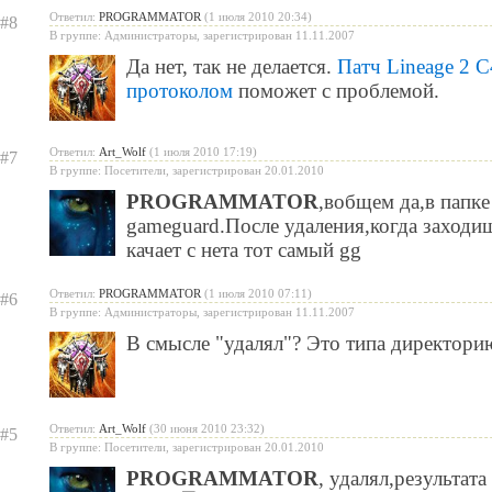
Ответил:
PROGRAMMATOR
(1 июля 2010 20:34)
#8
В группе: Администраторы, зарегистрирован 11.11.2007
Да нет, так не делается.
Патч Lineage 2 C
протоколом
поможет с проблемой.
Ответил:
Art_Wolf
(1 июля 2010 17:19)
#7
В группе: Посетители, зарегистрирован 20.01.2010
PROGRAMMATOR
,вобщем да,в папке
gameguard.После удаления,когда заходи
качает с нета тот самый gg
Ответил:
PROGRAMMATOR
(1 июля 2010 07:11)
#6
В группе: Администраторы, зарегистрирован 11.11.2007
В смысле "удалял"? Это типа директори
Ответил:
Art_Wolf
(30 июня 2010 23:32)
#5
В группе: Посетители, зарегистрирован 20.01.2010
PROGRAMMATOR
, удалял,результата