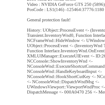
Video : NVIDIA GeForce GTS 250 (5896)
PosCode : LS1(146) -125464:37776:1180 
General protection fault!
History: UObject::ProcessEvent <- (Inven
Transient.InventoryWnd0, Function Inter
NCFrameWnd::HideWindow <- UWindowH
UObject::ProcessEvent <- (InventoryWnd 
Function Interface.InventoryWnd.OnEvent
XMLUIManager::ExecuteUIEvent <- ID:26
NCConsole::ShowInventoryWnd <-
NConsoleWnd::ExecuteShortcutCommand
NConsoleWnd::HandleKeyboardInput <-
NConsoleWnd::HookShortCutKey <- NC
<- NConsoleWnd::DispatchWndMsg <-
UWindowsViewport::ViewportWndProc <-
DispatchMessage <- 000A0470 256 <- M