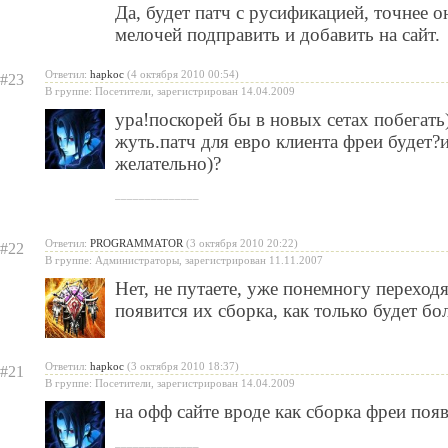
Да, будет патч с русификацией, точнее о
мелочей подправить и добавить на сайт.
Ответил:
hapkoc
(4 октября 2010 00:54)
#23
В группе: Посетители, зарегистрирован 14.04.2009
ура!поскорей бы в новых сетах побегать
жуть.патч для евро клиента фреи будет?
желательно)?
______________
Ответил:
PROGRAMMATOR
(3 октября 2010 20:22)
#22
В группе: Администраторы, зарегистрирован 11.11.2007
Нет, не путаете, уже понемногу переходят
появится их сборка, как только будет бо
Ответил:
hapkoc
(3 октября 2010 18:37)
#21
В группе: Посетители, зарегистрирован 14.04.2009
на офф сайте вроде как сборка фреи появ
______________