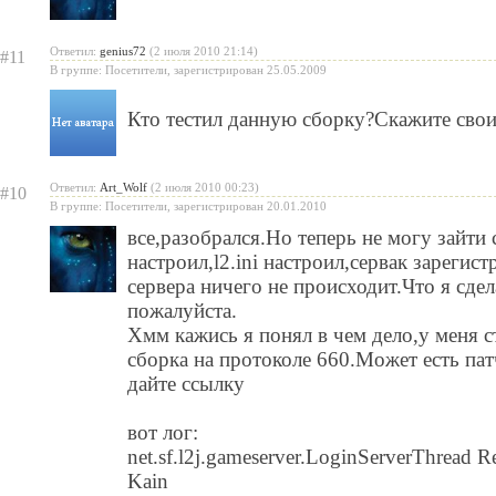
Ответил:
genius72
(2 июля 2010 21:14)
#11
В группе: Посетители, зарегистрирован 25.05.2009
Кто тестил данную сборку?Скажите сво
Ответил:
Art_Wolf
(2 июля 2010 00:23)
#10
В группе: Посетители, зарегистрирован 20.01.2010
все,разобрался.Но теперь не могу зайти 
настроил,l2.ini настроил,сервак зарегис
сервера ничего не происходит.Что я сде
пожалуйста.
Хмм кажись я понял в чем дело,у меня с
сборка на протоколе 660.Может есть пат
дайте ссылку
вот лог:
net.sf.l2j.gameserver.LoginServerThread Reg
Kain