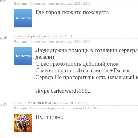
В группе: Посетители, зарегистрирован 23.10.2011
Где парол скажите пожалуста
Ответил:
krykov
(1 октября 2011 21:34)
#36
В группе: Посетители, зарегистрирован 23.05.2011
Люди,нужна помощь в создании сервера
делали)
С вас грамотность действий,стаж.
С меня оплата 1-4тыс в мес и +Гм акк
Сервер Не прогорит т.к есть начальный 
skype carledwards1992
Ответил:
PROGRAMMATOR
(26 мая 2011 16:21)
#35
В группе: Администраторы, зарегистрирован 11.11.2007
Ну, привет.