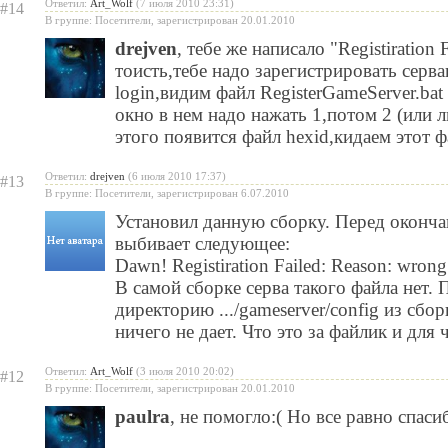
Ответил:
Art_Wolf
(7 июля 2010 23:31)
#14
В группе: Посетители, зарегистрирован 20.01.2010
drejven
, тебе же написало "Registiration 
тоисть,тебе надо зарегистрировать серв
login,видим файл RegisterGameServer.bat
окно в нем надо нажать 1,потом 2 (или
этого появится файл hexid,кидаем этот ф
Ответил:
drejven
(6 июля 2010 17:37)
#13
В группе: Посетители, зарегистрирован 6.07.2010
Установил данную сборку. Перед оконча
выбивает следующее:
Dawn! Registiration Failed: Reason: wrong
В самой сборке серва такого файла нет. 
директорию .../gameserver/config из сборки
ничего не дает. Что это за файлик и для 
Ответил:
Art_Wolf
(3 июля 2010 20:02)
#12
В группе: Посетители, зарегистрирован 20.01.2010
paulra
, не помогло:( Но все равно спаси