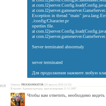
at com.l2jserver.Config.load(Config.jav
at com.l2jserver.gameserver.GameServer
Exception in thread "main" java.lang.Err
./config/Character.pr
operties file.
at com.l2jserver.Config.load(Config.jav
at com.l2jserver.gameserver.GameServer
Server terminated abnormaly
server terminated
Для продолжения нажмите любую клави
Ответил:
PROGRAMMATOR
(20 августа 2010 22:55)
#18
В группе: Администраторы, зарегистрирован 11.11.2007
Чтобы вам ответить, необходимо видеть