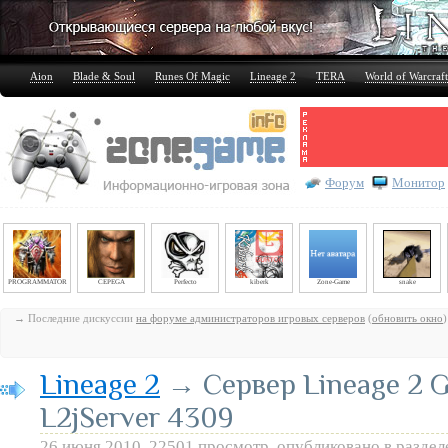
Aion
Blade & Soul
Runes Of Magic
Lineage 2
TERA
World of Warcraft
Форум
Монитор
PROGRAMMATOR
CEPEGA
Perfecto
kiberk
Zone-Game
snake
→ Последние дискуссии
на форуме администраторов игровых серверов
(
обновить окно
)
Lineage 2
→ Сервер Lineage 2 Gr
L2jServer 4309
26 июня 2010, 22501 просмотр, опубликовано в разде