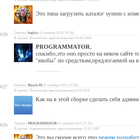
Это типа загрузить каталог system с изм
Ответил:
hapkoc
(6 октября 2010 18:56)
#28
В группе: Посетители, зарегистрирован 14.04.2009
PROGRAMMATOR
,
спасибо,это оно.просто на неком сайте 
"якобы" по средствам,предлогаемой на в
______________
Ответил:
Bleach-89
(6 октября 2010 13:26)
#27
В группе: Посетители, зарегистрирован 6.10.2010
Как на в этой сборке сделать себя админ
Ответил:
PROGRAMMATOR
(5 октября 2010 21:30)
#26
В группе: Администраторы, зарегистрирован 11.11.2007
Это вы скорее всего про
режим разработ