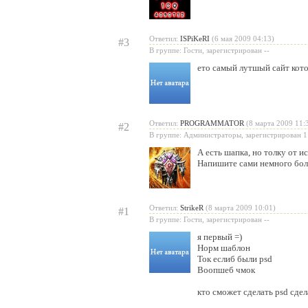
Ответил:
ISPiKeRI
(6 мая 2009 04:13)
#3
В группе: Гости, зарегистрирован --
ето самый лутшый сайт кото
Ответил:
PROGRAMMATOR
(8 марта 2009 11:
#2
В группе: Администраторы, зарегистрирован 1
А есть шапка, но толку от и
Напишите сами немного бол
Ответил:
StrikeR
(8 марта 2009 10:01)
#1
В группе: Гости, зарегистрирован --
я первый =)
Норм шаблон
Ток еслиб были psd
Воопшеб чмок
кто сможет сделать psd сдел