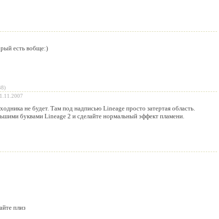
рый есть вобще:)
38)
1.11.2007
сходника не будет. Там под надписью Lineage просто затертая область.
ьшими буквами Lineage 2 и сделайте нормальный эффект пламени.
айте плиз