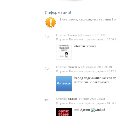
Информация
Посетители, находящиеся в группе
Го
Ответил:
Lemans
(28 июня 2012 10:19)
#6
В группе: Посетители, зарегистрирован 27.06.
обнови ссылку
Ответил:
matrena12
(23 февраля 2011 20:00)
#5
В группе: Посетители, зарегистрирован 27.12.
народ падскажите как ево пр
картинки не паказывает
Ответил:
bingoss
(14 июня 2009 08:12)
#4
В группе: Посетители, зарегистрирован 14.06.
спс Админ