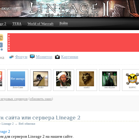
Войти
ge 2
TERA
World of Warcraft
Форум
Монитор
Картинки
Zone-Game
snake
HaTTaB
stas82
neo-skynet
XOPYC
 игровых серверов
(
обновить окно
)
 сайта или сервера Lineage 2
ле
Lineage 2
→
Веб обвязки
 для серверов Lineage 2 на нашем сайте.