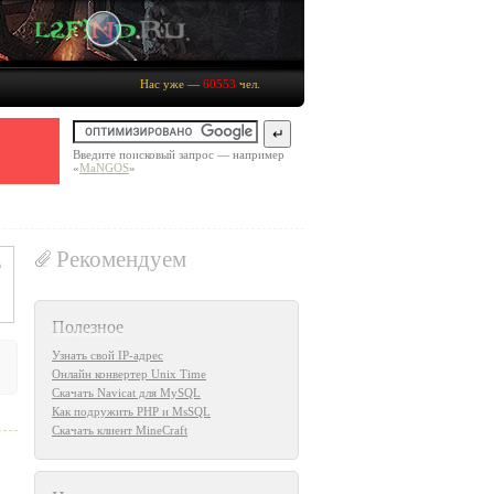
Нас уже —
60553
чел.
Введите поисковый запрос — например
«
MaNGOS
»
Рекомендуем
Полезное
Узнать свой IP-адрес
Онлайн конвертер Unix Time
Скачать Navicat для MySQL
Как подружить PHP и MsSQL
Скачать клиент MineCraft