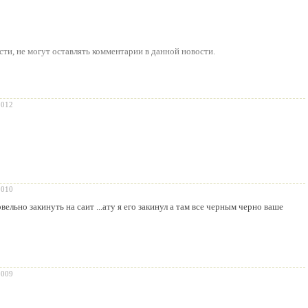
сти
, не могут оставлять комментарии в данной новости.
2012
2010
вельно закинуть на саит ...ату я его закинул а там все черным черно ваше
2009