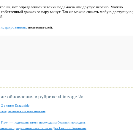
троны, нет определенной заточки под Gracia или другую версию. Можно
й собственный движок за пару минут. Так же можно скачать любую доступную 
й.
гистрированных
пользователей.
ие обновления в рубрике
«Lineage 2»
 2 в стиле Dragonide
альтернативная система ивентов
ly Free» — подведены итоги перехода на бесплатную модель
бовь» — праздничный ивент в честь Дня Святого Валентина