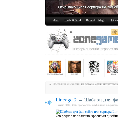
Aion
Blade & Soul
Runes Of Magic
Linea
PROGRAMMATOR
CEPEGA
Perfecto
kiberk
→ Последние дискуссии
на форуме администраторов
Lineage 2
→ Шаблон для фан
8 марта 2009, 9836 просмотров, опубликовано в разде
Очередное пополнение красивым дизайном