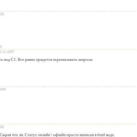
009
0)
1.11.2007
ть под С1. Все равно придется переписывать запросы.
2009
009
 Сырая что ли. Статус онлайн \ офлайн просто написан в html коде.