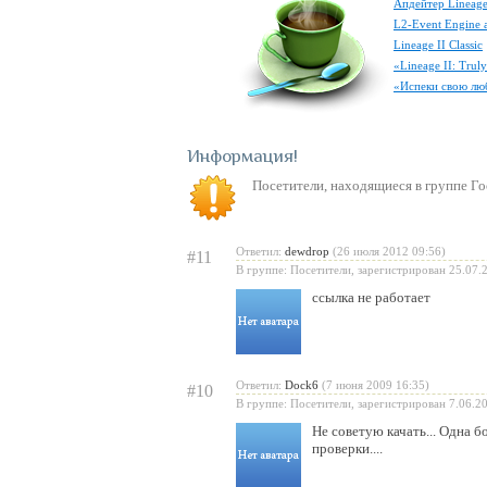
Апдейтер Lineage
L2-Event Engine 
Lineage II Classic
«Lineage II: Tru
«Испеки свою лю
Информация
Посетители, находящиеся в группе
Го
Ответил:
dewdrop
(26 июля 2012 09:56)
#11
В группе: Посетители, зарегистрирован 25.07.
ссылка не работает
Ответил:
Dock6
(7 июня 2009 16:35)
#10
В группе: Посетители, зарегистрирован 7.06.2
Не советую качать... Одна 
проверки....