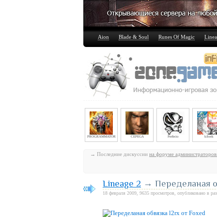
Aion
Blade & Soul
Runes Of Magic
Linea
PROGRAMMATOR
CEPEGA
Perfecto
kiberk
→ Последние дискуссии
на форуме администраторов
Lineage 2
→ Переделаная об
18 февраля 2009, 9635 просмотров, опубликовано в ра