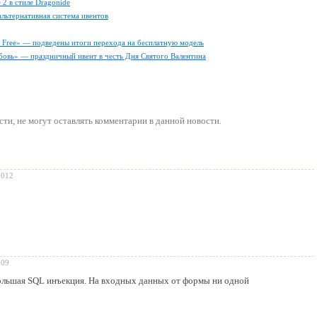
 2 в стиле Dragonide
альтернативная система ивентов
ly Free» — подведены итоги перехода на бесплатную модель
бовь» — праздничный ивент в честь Дня Святого Валентина
сти
, не могут оставлять комментарии в данной новости.
2012
009
большая SQL инъекция. На входных данных от формы ни одной