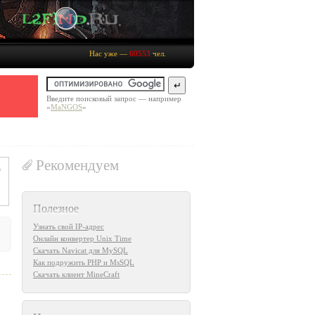
Нас уже —
60553
чел.
Введите поисковый запрос — например
«
MaNGOS
»
Рекомендуем
Полезное
Узнать свой IP-адрес
Онлайн конвертер Unix Time
Скачать Navicat для MySQL
Как подружить PHP и MsSQL
Скачать клиент MineCraft