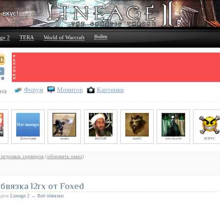
Войти
ge 2
TERA
World of Warcraft
Форум
Монитор
Картинки
Zone-Game
snake
HaTTaB
stas82
neo-skynet
XOPYC
 игровых серверов
(
обновить окно
)
вязка l2rx от Foxed
зделе
Lineage 2
→
Веб обвязки