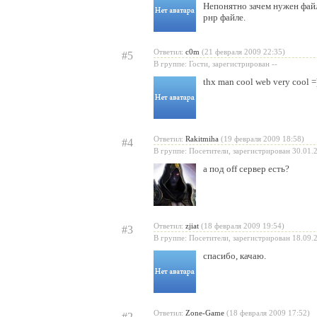
Непонятно зачем нужен файл
рнр файле.
Ответил:
c0m
(21 февраля 2009 22:35)
#5
В группе: Гости, зарегистрирован --
thx man cool web very cool =
Ответил:
Rakitmiha
(19 февраля 2009 18:58)
#4
В группе: Посетители, зарегистрирован 30.01.
а под off сервер есть?
Ответил:
zjiat
(18 февраля 2009 19:54)
#3
В группе: Посетители, зарегистрирован 18.09.
спасибо, качаю.
Ответил:
Zone-Game
(18 февраля 2009 17:52)
#2